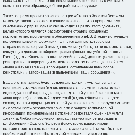
использоваться для хранения информации о прочтённых вами темах,
повышая таким образом удобство работы с форумами.
Также во время просмотра конференции «Сказка о Золотом Веке» мы
можем установить cookies, внешние по отношению к программному
обеспечению phpBB, однако они выходят за рамки этого документа,
целью которого является рассмотрение страниц, созданных
исключительно программным обеспечением phpBB. Вторым источником
получения вашей информации являются данные, которые вы
отправляете на форум. Этими данными могут быть, но не исчерпываются,
следующие данные: сообщения, размещённые под учётной записью
Гостя (в дальнейшем «анонимные сообщения»), данные, указанные при
регистрации в конференции «Сказка о Золотом Веке» (в дальнейшем
«ваша учётная запись») и сообщения, оставленные вами после
регистрации и авторизации (в дальнейшем «ваши сообщения»).
Ваша учётная запись будет содержать, как минимум, однозначно
идентифицируемое имя (в дальнейшем «ваше имя пользователя»),
индивидуальный пароль для входа под вашей учётной записью (далее
«ваш пароль») и реальный адрес email (в дальнейшем «ваш адрес
email»). Ваша информация из вашей учётной записи на форумах «Сказка
о Золотом Веке» охраняется законами о защите компьютерной
информации, применяемыми в стране, предоставляющей нам услуги
хостинга. Любая информация, запрашиваемая при регистрации в
конференции «Сказка о Золотом Веке», кроме вашего имени
пользователя, вашего пароля и вашего адреса email, может быть как
необходимой, так и необязательной ко вводу, на усмотрение