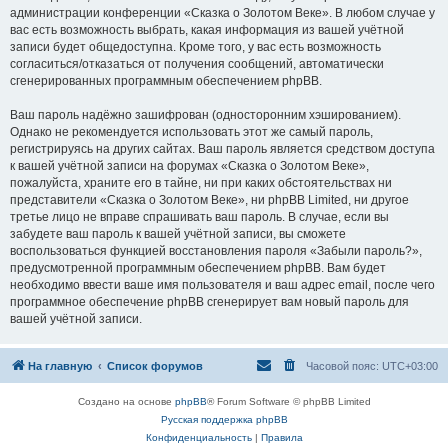
администрации конференции «Сказка о Золотом Веке». В любом случае у
вас есть возможность выбрать, какая информация из вашей учётной
записи будет общедоступна. Кроме того, у вас есть возможность
согласиться/отказаться от получения сообщений, автоматически
сгенерированных программным обеспечением phpBB.
Ваш пароль надёжно зашифрован (односторонним хэшированием).
Однако не рекомендуется использовать этот же самый пароль,
регистрируясь на других сайтах. Ваш пароль является средством доступа
к вашей учётной записи на форумах «Сказка о Золотом Веке»,
пожалуйста, храните его в тайне, ни при каких обстоятельствах ни
представители «Сказка о Золотом Веке», ни phpBB Limited, ни другое
третье лицо не вправе спрашивать ваш пароль. В случае, если вы
забудете ваш пароль к вашей учётной записи, вы сможете
воспользоваться функцией восстановления пароля «Забыли пароль?»,
предусмотренной программным обеспечением phpBB. Вам будет
необходимо ввести ваше имя пользователя и ваш адрес email, после чего
программное обеспечение phpBB сгенерирует вам новый пароль для
вашей учётной записи.
На главную
Список форумов
Часовой пояс:
UTC+03:00
Создано на основе
phpBB
® Forum Software © phpBB Limited
Русская поддержка phpBB
Конфиденциальность
|
Правила