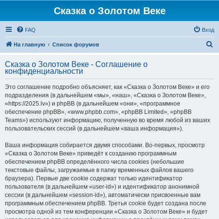
Сказка о Золотом Веке
FAQ
Вход
П
На главную
Список форумов
о
Сказка о Золотом Веке - Соглашение о
и
конфиденциальности
с
Это соглашение подробно объясняет, как «Сказка о Золотом Веке» и его
к
подразделения (в дальнейшем «мы», «наш», «Сказка о Золотом Веке»,
«https://2025.lv») и phpBB (в дальнейшем «они», «программное
обеспечение phpBB», «www.phpbb.com», «phpBB Limited», «phpBB
Teams») используют информацию, полученную во время любой из ваших
пользовательских сессий (в дальнейшем «ваша информация»).
Ваша информация собирается двумя способами. Во-первых, просмотр
«Сказка о Золотом Веке» приведёт к созданию программным
обеспечением phpBB определённого числа cookies (небольшие
текстовые файлы, загружаемые в папку временных файлов вашего
браузера). Первые две cookie содержат только идентификатор
пользователя (в дальнейшем «user-id») и идентификатор анонимной
сессии (в дальнейшем «session-id»), автоматически присвоенные вам
программным обеспечением phpBB. Третья cookie будет создана после
просмотра одной из тем конференции «Сказка о Золотом Веке» и будет