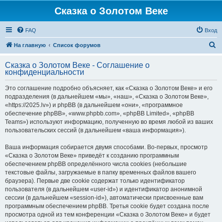
Сказка о Золотом Веке
FAQ
Вход
П
На главную
Список форумов
о
Сказка о Золотом Веке - Соглашение о
и
конфиденциальности
с
Это соглашение подробно объясняет, как «Сказка о Золотом Веке» и его
к
подразделения (в дальнейшем «мы», «наш», «Сказка о Золотом Веке»,
«https://2025.lv») и phpBB (в дальнейшем «они», «программное
обеспечение phpBB», «www.phpbb.com», «phpBB Limited», «phpBB
Teams») используют информацию, полученную во время любой из ваших
пользовательских сессий (в дальнейшем «ваша информация»).
Ваша информация собирается двумя способами. Во-первых, просмотр
«Сказка о Золотом Веке» приведёт к созданию программным
обеспечением phpBB определённого числа cookies (небольшие
текстовые файлы, загружаемые в папку временных файлов вашего
браузера). Первые две cookie содержат только идентификатор
пользователя (в дальнейшем «user-id») и идентификатор анонимной
сессии (в дальнейшем «session-id»), автоматически присвоенные вам
программным обеспечением phpBB. Третья cookie будет создана после
просмотра одной из тем конференции «Сказка о Золотом Веке» и будет