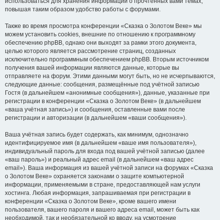
использоваться для хранения информации о прочтённых вами темах,
повышая таким образом удобство работы с форумами.
Также во время просмотра конференции «Сказка о Золотом Веке» мы
можем установить cookies, внешние по отношению к программному
обеспечению phpBB, однако они выходят за рамки этого документа,
целью которого является рассмотрение страниц, созданных
исключительно программным обеспечением phpBB. Вторым источником
получения вашей информации являются данные, которые вы
отправляете на форум. Этими данными могут быть, но не исчерпываются,
следующие данные: сообщения, размещённые под учётной записью
Гостя (в дальнейшем «анонимные сообщения»), данные, указанные при
регистрации в конференции «Сказка о Золотом Веке» (в дальнейшем
«ваша учётная запись») и сообщения, оставленные вами после
регистрации и авторизации (в дальнейшем «ваши сообщения»).
Ваша учётная запись будет содержать, как минимум, однозначно
идентифицируемое имя (в дальнейшем «ваше имя пользователя»),
индивидуальный пароль для входа под вашей учётной записью (далее
«ваш пароль») и реальный адрес email (в дальнейшем «ваш адрес
email»). Ваша информация из вашей учётной записи на форумах «Сказка
о Золотом Веке» охраняется законами о защите компьютерной
информации, применяемыми в стране, предоставляющей нам услуги
хостинга. Любая информация, запрашиваемая при регистрации в
конференции «Сказка о Золотом Веке», кроме вашего имени
пользователя, вашего пароля и вашего адреса email, может быть как
необходимой, так и необязательной ко вводу, на усмотрение