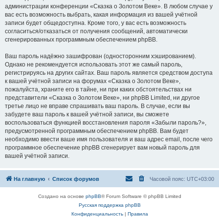
администрации конференции «Сказка о Золотом Веке». В любом случае у
вас есть возможность выбрать, какая информация из вашей учётной
записи будет общедоступна. Кроме того, у вас есть возможность
согласиться/отказаться от получения сообщений, автоматически
сгенерированных программным обеспечением phpBB.
Ваш пароль надёжно зашифрован (односторонним хэшированием).
Однако не рекомендуется использовать этот же самый пароль,
регистрируясь на других сайтах. Ваш пароль является средством доступа
к вашей учётной записи на форумах «Сказка о Золотом Веке»,
пожалуйста, храните его в тайне, ни при каких обстоятельствах ни
представители «Сказка о Золотом Веке», ни phpBB Limited, ни другое
третье лицо не вправе спрашивать ваш пароль. В случае, если вы
забудете ваш пароль к вашей учётной записи, вы сможете
воспользоваться функцией восстановления пароля «Забыли пароль?»,
предусмотренной программным обеспечением phpBB. Вам будет
необходимо ввести ваше имя пользователя и ваш адрес email, после чего
программное обеспечение phpBB сгенерирует вам новый пароль для
вашей учётной записи.
На главную
Список форумов
Часовой пояс:
UTC+03:00
Создано на основе
phpBB
® Forum Software © phpBB Limited
Русская поддержка phpBB
Конфиденциальность
|
Правила