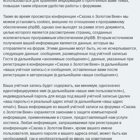
использоваться для хранения информации о прочтённых вами темах,
повышая таким образом удобство работы с форумами.
Также во время просмотра конференции «Сказка о Золотом Веке» мы
можем установить cookies, внешние по отношению к программному
обеспечению phpBB, однако они выходят за рамки этого документа,
целью которого является рассмотрение страниц, созданных
исключительно программным обеспечением phpBB. Вторым источником
получения вашей информации являются данные, которые вы
отправляете на форум. Этими данными могут быть, но не исчерпываются,
следующие данные: сообщения, размещённые под учётной записью
Гостя (в дальнейшем «анонимные сообщения»), данные, указанные при
регистрации в конференции «Сказка о Золотом Веке» (в дальнейшем
«ваша учётная запись») и сообщения, оставленные вами после
регистрации и авторизации (в дальнейшем «ваши сообщения»).
Ваша учётная запись будет содержать, как минимум, однозначно
идентифицируемое имя (в дальнейшем «ваше имя пользователя»),
индивидуальный пароль для входа под вашей учётной записью (далее
«ваш пароль») и реальный адрес email (в дальнейшем «ваш адрес
email»). Ваша информация из вашей учётной записи на форумах «Сказка
о Золотом Веке» охраняется законами о защите компьютерной
информации, применяемыми в стране, предоставляющей нам услуги
хостинга. Любая информация, запрашиваемая при регистрации в
конференции «Сказка о Золотом Веке», кроме вашего имени
пользователя, вашего пароля и вашего адреса email, может быть как
необходимой, так и необязательной ко вводу, на усмотрение