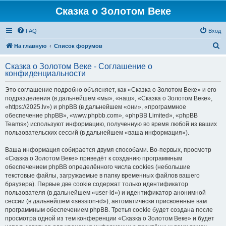
Сказка о Золотом Веке
FAQ
Вход
П
На главную
Список форумов
о
Сказка о Золотом Веке - Соглашение о
и
конфиденциальности
с
Это соглашение подробно объясняет, как «Сказка о Золотом Веке» и его
к
подразделения (в дальнейшем «мы», «наш», «Сказка о Золотом Веке»,
«https://2025.lv») и phpBB (в дальнейшем «они», «программное
обеспечение phpBB», «www.phpbb.com», «phpBB Limited», «phpBB
Teams») используют информацию, полученную во время любой из ваших
пользовательских сессий (в дальнейшем «ваша информация»).
Ваша информация собирается двумя способами. Во-первых, просмотр
«Сказка о Золотом Веке» приведёт к созданию программным
обеспечением phpBB определённого числа cookies (небольшие
текстовые файлы, загружаемые в папку временных файлов вашего
браузера). Первые две cookie содержат только идентификатор
пользователя (в дальнейшем «user-id») и идентификатор анонимной
сессии (в дальнейшем «session-id»), автоматически присвоенные вам
программным обеспечением phpBB. Третья cookie будет создана после
просмотра одной из тем конференции «Сказка о Золотом Веке» и будет