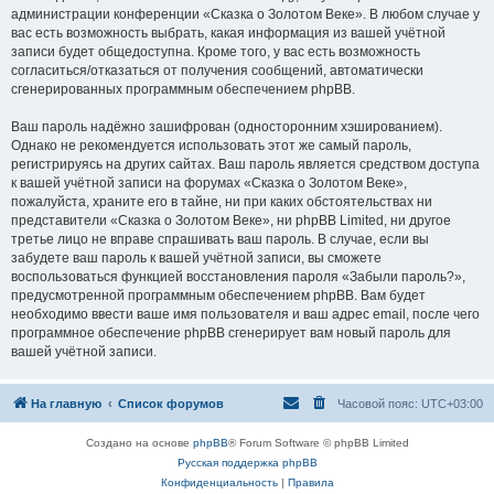
администрации конференции «Сказка о Золотом Веке». В любом случае у
вас есть возможность выбрать, какая информация из вашей учётной
записи будет общедоступна. Кроме того, у вас есть возможность
согласиться/отказаться от получения сообщений, автоматически
сгенерированных программным обеспечением phpBB.
Ваш пароль надёжно зашифрован (односторонним хэшированием).
Однако не рекомендуется использовать этот же самый пароль,
регистрируясь на других сайтах. Ваш пароль является средством доступа
к вашей учётной записи на форумах «Сказка о Золотом Веке»,
пожалуйста, храните его в тайне, ни при каких обстоятельствах ни
представители «Сказка о Золотом Веке», ни phpBB Limited, ни другое
третье лицо не вправе спрашивать ваш пароль. В случае, если вы
забудете ваш пароль к вашей учётной записи, вы сможете
воспользоваться функцией восстановления пароля «Забыли пароль?»,
предусмотренной программным обеспечением phpBB. Вам будет
необходимо ввести ваше имя пользователя и ваш адрес email, после чего
программное обеспечение phpBB сгенерирует вам новый пароль для
вашей учётной записи.
На главную
Список форумов
Часовой пояс:
UTC+03:00
Создано на основе
phpBB
® Forum Software © phpBB Limited
Русская поддержка phpBB
Конфиденциальность
|
Правила