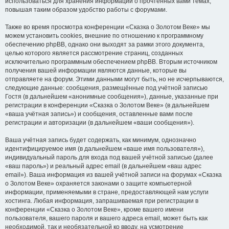
использоваться для хранения информации о прочтённых вами темах,
повышая таким образом удобство работы с форумами.
Также во время просмотра конференции «Сказка о Золотом Веке» мы
можем установить cookies, внешние по отношению к программному
обеспечению phpBB, однако они выходят за рамки этого документа,
целью которого является рассмотрение страниц, созданных
исключительно программным обеспечением phpBB. Вторым источником
получения вашей информации являются данные, которые вы
отправляете на форум. Этими данными могут быть, но не исчерпываются,
следующие данные: сообщения, размещённые под учётной записью
Гостя (в дальнейшем «анонимные сообщения»), данные, указанные при
регистрации в конференции «Сказка о Золотом Веке» (в дальнейшем
«ваша учётная запись») и сообщения, оставленные вами после
регистрации и авторизации (в дальнейшем «ваши сообщения»).
Ваша учётная запись будет содержать, как минимум, однозначно
идентифицируемое имя (в дальнейшем «ваше имя пользователя»),
индивидуальный пароль для входа под вашей учётной записью (далее
«ваш пароль») и реальный адрес email (в дальнейшем «ваш адрес
email»). Ваша информация из вашей учётной записи на форумах «Сказка
о Золотом Веке» охраняется законами о защите компьютерной
информации, применяемыми в стране, предоставляющей нам услуги
хостинга. Любая информация, запрашиваемая при регистрации в
конференции «Сказка о Золотом Веке», кроме вашего имени
пользователя, вашего пароля и вашего адреса email, может быть как
необходимой, так и необязательной ко вводу, на усмотрение