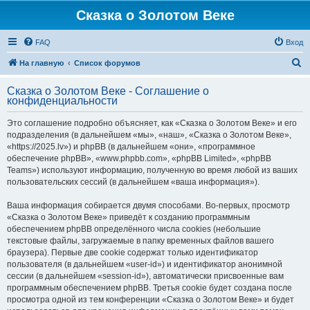
Сказка о Золотом Веке
FAQ
Вход
П
На главную
Список форумов
о
Сказка о Золотом Веке - Соглашение о
и
конфиденциальности
с
Это соглашение подробно объясняет, как «Сказка о Золотом Веке» и его
к
подразделения (в дальнейшем «мы», «наш», «Сказка о Золотом Веке»,
«https://2025.lv») и phpBB (в дальнейшем «они», «программное
обеспечение phpBB», «www.phpbb.com», «phpBB Limited», «phpBB
Teams») используют информацию, полученную во время любой из ваших
пользовательских сессий (в дальнейшем «ваша информация»).
Ваша информация собирается двумя способами. Во-первых, просмотр
«Сказка о Золотом Веке» приведёт к созданию программным
обеспечением phpBB определённого числа cookies (небольшие
текстовые файлы, загружаемые в папку временных файлов вашего
браузера). Первые две cookie содержат только идентификатор
пользователя (в дальнейшем «user-id») и идентификатор анонимной
сессии (в дальнейшем «session-id»), автоматически присвоенные вам
программным обеспечением phpBB. Третья cookie будет создана после
просмотра одной из тем конференции «Сказка о Золотом Веке» и будет