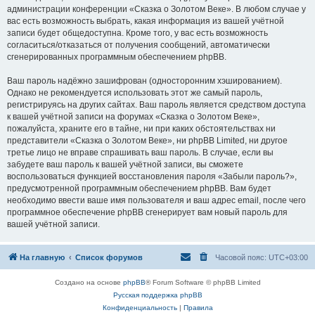
администрации конференции «Сказка о Золотом Веке». В любом случае у
вас есть возможность выбрать, какая информация из вашей учётной
записи будет общедоступна. Кроме того, у вас есть возможность
согласиться/отказаться от получения сообщений, автоматически
сгенерированных программным обеспечением phpBB.
Ваш пароль надёжно зашифрован (односторонним хэшированием).
Однако не рекомендуется использовать этот же самый пароль,
регистрируясь на других сайтах. Ваш пароль является средством доступа
к вашей учётной записи на форумах «Сказка о Золотом Веке»,
пожалуйста, храните его в тайне, ни при каких обстоятельствах ни
представители «Сказка о Золотом Веке», ни phpBB Limited, ни другое
третье лицо не вправе спрашивать ваш пароль. В случае, если вы
забудете ваш пароль к вашей учётной записи, вы сможете
воспользоваться функцией восстановления пароля «Забыли пароль?»,
предусмотренной программным обеспечением phpBB. Вам будет
необходимо ввести ваше имя пользователя и ваш адрес email, после чего
программное обеспечение phpBB сгенерирует вам новый пароль для
вашей учётной записи.
На главную
Список форумов
Часовой пояс:
UTC+03:00
Создано на основе
phpBB
® Forum Software © phpBB Limited
Русская поддержка phpBB
Конфиденциальность
|
Правила