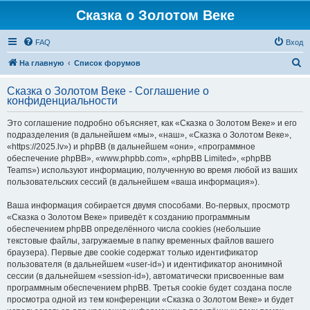
Сказка о Золотом Веке
FAQ
Вход
П
На главную
Список форумов
о
Сказка о Золотом Веке - Соглашение о
и
конфиденциальности
с
Это соглашение подробно объясняет, как «Сказка о Золотом Веке» и его
к
подразделения (в дальнейшем «мы», «наш», «Сказка о Золотом Веке»,
«https://2025.lv») и phpBB (в дальнейшем «они», «программное
обеспечение phpBB», «www.phpbb.com», «phpBB Limited», «phpBB
Teams») используют информацию, полученную во время любой из ваших
пользовательских сессий (в дальнейшем «ваша информация»).
Ваша информация собирается двумя способами. Во-первых, просмотр
«Сказка о Золотом Веке» приведёт к созданию программным
обеспечением phpBB определённого числа cookies (небольшие
текстовые файлы, загружаемые в папку временных файлов вашего
браузера). Первые две cookie содержат только идентификатор
пользователя (в дальнейшем «user-id») и идентификатор анонимной
сессии (в дальнейшем «session-id»), автоматически присвоенные вам
программным обеспечением phpBB. Третья cookie будет создана после
просмотра одной из тем конференции «Сказка о Золотом Веке» и будет