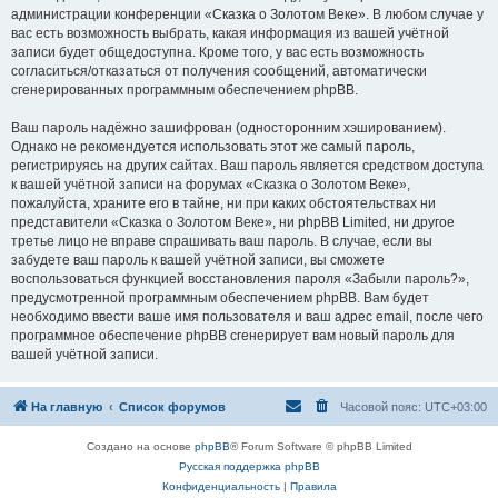
администрации конференции «Сказка о Золотом Веке». В любом случае у
вас есть возможность выбрать, какая информация из вашей учётной
записи будет общедоступна. Кроме того, у вас есть возможность
согласиться/отказаться от получения сообщений, автоматически
сгенерированных программным обеспечением phpBB.
Ваш пароль надёжно зашифрован (односторонним хэшированием).
Однако не рекомендуется использовать этот же самый пароль,
регистрируясь на других сайтах. Ваш пароль является средством доступа
к вашей учётной записи на форумах «Сказка о Золотом Веке»,
пожалуйста, храните его в тайне, ни при каких обстоятельствах ни
представители «Сказка о Золотом Веке», ни phpBB Limited, ни другое
третье лицо не вправе спрашивать ваш пароль. В случае, если вы
забудете ваш пароль к вашей учётной записи, вы сможете
воспользоваться функцией восстановления пароля «Забыли пароль?»,
предусмотренной программным обеспечением phpBB. Вам будет
необходимо ввести ваше имя пользователя и ваш адрес email, после чего
программное обеспечение phpBB сгенерирует вам новый пароль для
вашей учётной записи.
На главную
Список форумов
Часовой пояс:
UTC+03:00
Создано на основе
phpBB
® Forum Software © phpBB Limited
Русская поддержка phpBB
Конфиденциальность
|
Правила