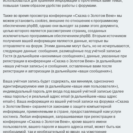
использоваться для хранения информации о прочтённых вами темах,
повышая таким образом удобство работы с форумами.
Также во время просмотра конференции «Сказка о Золотом Веке» мы
можем установить cookies, внешние по отношению к программному
обеспечению phpBB, однако они выходят за рамки этого документа,
целью которого является рассмотрение страниц, созданных
исключительно программным обеспечением phpBB. Вторым источником
получения вашей информации являются данные, которые вы
отправляете на форум. Этими данными могут быть, но не исчерпываются,
следующие данные: сообщения, размещённые под учётной записью
Гостя (в дальнейшем «анонимные сообщения»), данные, указанные при
регистрации в конференции «Сказка о Золотом Веке» (в дальнейшем
«ваша учётная запись») и сообщения, оставленные вами после
регистрации и авторизации (в дальнейшем «ваши сообщения»).
Ваша учётная запись будет содержать, как минимум, однозначно
идентифицируемое имя (в дальнейшем «ваше имя пользователя»),
индивидуальный пароль для входа под вашей учётной записью (далее
«ваш пароль») и реальный адрес email (в дальнейшем «ваш адрес
email»). Ваша информация из вашей учётной записи на форумах «Сказка
о Золотом Веке» охраняется законами о защите компьютерной
информации, применяемыми в стране, предоставляющей нам услуги
хостинга. Любая информация, запрашиваемая при регистрации в
конференции «Сказка о Золотом Веке», кроме вашего имени
пользователя, вашего пароля и вашего адреса email, может быть как
необходимой, так и необязательной ко вводу, на усмотрение