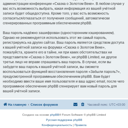
администрации конференции «Сказка о Золотом Веке». В любом случае у
вас есть возможность выбрать, какая информация из вашей учётной
записи будет общедоступна. Кроме того, у вас есть возможность
согласиться/отказаться от получения сообщений, автоматически
сгенерированных программным обеспечением phpBB.
Ваш пароль надёжно зашифрован (односторонним хэшированием).
Однако не рекомендуется использовать этот же самый пароль,
регистрируясь на других сайтах. Ваш пароль является средством доступа
к вашей учётной записи на форумах «Сказка о Золотом Веке»,
пожалуйста, храните его в тайне, ни при каких обстоятельствах ни
представители «Сказка о Золотом Веке», ни phpBB Limited, ни другое
третье лицо не вправе спрашивать ваш пароль. В случае, если вы
забудете ваш пароль к вашей учётной записи, вы сможете
воспользоваться функцией восстановления пароля «Забыли пароль?»,
предусмотренной программным обеспечением phpBB. Вам будет
необходимо ввести ваше имя пользователя и ваш адрес email, после чего
программное обеспечение phpBB сгенерирует вам новый пароль для
вашей учётной записи.
На главную
Список форумов
Часовой пояс:
UTC+03:00
Создано на основе
phpBB
® Forum Software © phpBB Limited
Русская поддержка phpBB
Конфиденциальность
|
Правила