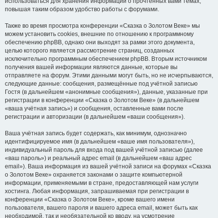
использоваться для хранения информации о прочтённых вами темах,
повышая таким образом удобство работы с форумами.
Также во время просмотра конференции «Сказка о Золотом Веке» мы
можем установить cookies, внешние по отношению к программному
обеспечению phpBB, однако они выходят за рамки этого документа,
целью которого является рассмотрение страниц, созданных
исключительно программным обеспечением phpBB. Вторым источником
получения вашей информации являются данные, которые вы
отправляете на форум. Этими данными могут быть, но не исчерпываются,
следующие данные: сообщения, размещённые под учётной записью
Гостя (в дальнейшем «анонимные сообщения»), данные, указанные при
регистрации в конференции «Сказка о Золотом Веке» (в дальнейшем
«ваша учётная запись») и сообщения, оставленные вами после
регистрации и авторизации (в дальнейшем «ваши сообщения»).
Ваша учётная запись будет содержать, как минимум, однозначно
идентифицируемое имя (в дальнейшем «ваше имя пользователя»),
индивидуальный пароль для входа под вашей учётной записью (далее
«ваш пароль») и реальный адрес email (в дальнейшем «ваш адрес
email»). Ваша информация из вашей учётной записи на форумах «Сказка
о Золотом Веке» охраняется законами о защите компьютерной
информации, применяемыми в стране, предоставляющей нам услуги
хостинга. Любая информация, запрашиваемая при регистрации в
конференции «Сказка о Золотом Веке», кроме вашего имени
пользователя, вашего пароля и вашего адреса email, может быть как
необходимой, так и необязательной ко вводу, на усмотрение