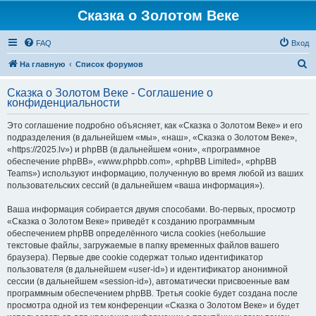
Сказка о Золотом Веке
FAQ
Вход
П
На главную
Список форумов
о
Сказка о Золотом Веке - Соглашение о
и
конфиденциальности
с
Это соглашение подробно объясняет, как «Сказка о Золотом Веке» и его
к
подразделения (в дальнейшем «мы», «наш», «Сказка о Золотом Веке»,
«https://2025.lv») и phpBB (в дальнейшем «они», «программное
обеспечение phpBB», «www.phpbb.com», «phpBB Limited», «phpBB
Teams») используют информацию, полученную во время любой из ваших
пользовательских сессий (в дальнейшем «ваша информация»).
Ваша информация собирается двумя способами. Во-первых, просмотр
«Сказка о Золотом Веке» приведёт к созданию программным
обеспечением phpBB определённого числа cookies (небольшие
текстовые файлы, загружаемые в папку временных файлов вашего
браузера). Первые две cookie содержат только идентификатор
пользователя (в дальнейшем «user-id») и идентификатор анонимной
сессии (в дальнейшем «session-id»), автоматически присвоенные вам
программным обеспечением phpBB. Третья cookie будет создана после
просмотра одной из тем конференции «Сказка о Золотом Веке» и будет