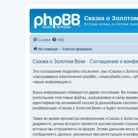
Сказка о Золотом
В Сказке истина, а в Истине сказк
Ссылки
FAQ
На главную
Список форумов
Сказка о Золотом Веке - Соглашение о конф
Это соглашение подробно объясняет, как «Сказка о Золотом
«программное обеспечение phpBB», «www.phpbb.com», «ph
«ваша информация»).
Ваша информация собирается двумя способами. Во-первых
(небольшие текстовые файлы, загружаемые в папку времен
идентификатор анонимной сессии (в дальнейшем «session-
конференции «Сказка о Золотом Веке» и будет использов
Также во время просмотра конференции «Сказка о Золотом
документа, целью которого является рассмотрение стран
которые вы отправляете на форум. Этими данными могут 
сообщения»), данные, указанные при регистрации в конфе