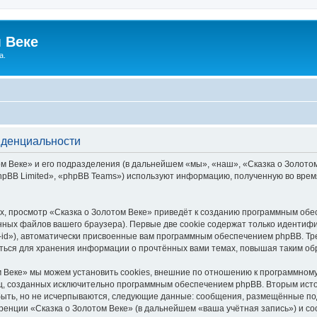
 Веке
а.
иденциальности
 Веке» и его подразделения (в дальнейшем «мы», «наш», «Сказка о Золотом В
pBB Limited», «phpBB Teams») используют информацию, полученную во врем
, просмотр «Сказка о Золотом Веке» приведёт к созданию программным обе
ных файлов вашего браузера). Первые две cookie содержат только идентифик
id»), автоматически присвоенные вам программным обеспечением phpBB. Тре
аться для хранения информации о прочтённых вами темах, повышая таким об
 Веке» мы можем установить cookies, внешние по отношению к программному
иц, созданных исключительно программным обеспечением phpBB. Вторым ис
быть, но не исчерпываются, следующие данные: сообщения, размещённые по
ренции «Сказка о Золотом Веке» (в дальнейшем «ваша учётная запись») и с