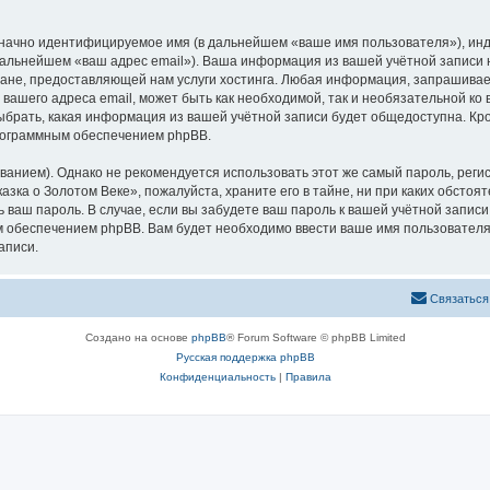
означно идентифицируемое имя (в дальнейшем «ваше имя пользователя»), ин
 дальнейшем «ваш адрес email»). Ваша информация из вашей учётной записи
не, предоставляющей нам услуги хостинга. Любая информация, запрашивае
 вашего адреса email, может быть как необходимой, так и необязательной к
ыбрать, какая информация из вашей учётной записи будет общедоступна. Кром
рограммным обеспечением phpBB.
ием). Однако не рекомендуется использовать этот же самый пароль, регист
зка о Золотом Веке», пожалуйста, храните его в тайне, ни при каких обстоя
ть ваш пароль. В случае, если вы забудете ваш пароль к вашей учётной запи
обеспечением phpBB. Вам будет необходимо ввести ваше имя пользователя и
аписи.
Связаться
Создано на основе
phpBB
® Forum Software © phpBB Limited
Русская поддержка phpBB
Конфиденциальность
|
Правила