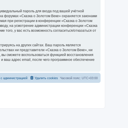
дивидуальный пароль для входа под вашей учётной
 на форумах «Сказка о Золотом Веке» охраняется законами
мая при регистрации в конференции «Сказка о Золотом
о вводу, на усмотрение администрации конференции «Сказка
е того, у вас есть возможность согласиться/отказаться от
рируясь на других сайтах. Ваш пароль является
тельствах ни представители «Сказка о Золотом Веке», ни
си, вы сможете воспользоваться функцией восстановления
 ваш адрес email, после чего программное обеспечение
 с администрацией
Удалить cookies
Часовой пояс:
UTC+03:00