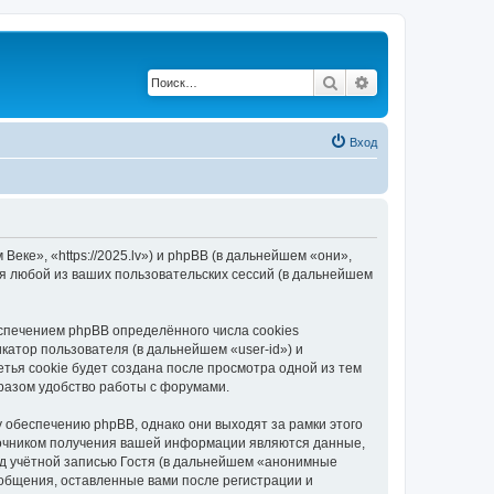
Поиск
Расширенный по
Вход
еке», «https://2025.lv») и phpBB (в дальнейшем «они»,
я любой из ваших пользовательских сессий (в дальнейшем
спечением phpBB определённого числа cookies
атор пользователя (в дальнейшем «user-id») и
тья cookie будет создана после просмотра одной из тем
разом удобство работы с форумами.
 обеспечению phpBB, однако они выходят за рамки этого
точником получения вашей информации являются данные,
д учётной записью Гостя (в дальнейшем «анонимные
ообщения, оставленные вами после регистрации и