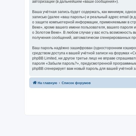
авторизации (в дальнейшем «ваши сообщения»).
Ваша учётная запись будет содержать, как минимум, одн
записью (далее «ваш пароль») и реальный адрес email (в
о защите компьютерной информации, применяемыми в стра
Веке», кроме вашего имени пользователя, вашего пароля и
о Золотом Веке». В любом случае у вас есть возможность в
получения сообщений, автоматически сгенерированных п
Ваш пароль надёжно зашифрован (односторонним хэширован
средством доступа к вашей учётной записи на форумах «Ска
phpBB Limited, ни другое третье лицо не вправе спрашива
пароля «Забыли пароль?», предусмотренной программным 
phpBB сгенерирует вам новый пароль для вашей учётной з
На главную
Список форумов