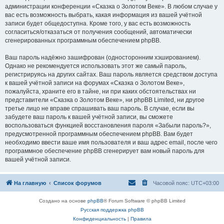
администрации конференции «Сказка о Золотом Веке». В любом случае у
вас есть возможность выбрать, какая информация из вашей учётной
записи будет общедоступна. Кроме того, у вас есть возможность
согласиться/отказаться от получения сообщений, автоматически
сгенерированных программным обеспечением phpBB.
Ваш пароль надёжно зашифрован (односторонним хэшированием).
Однако не рекомендуется использовать этот же самый пароль,
регистрируясь на других сайтах. Ваш пароль является средством доступа
к вашей учётной записи на форумах «Сказка о Золотом Веке»,
пожалуйста, храните его в тайне, ни при каких обстоятельствах ни
представители «Сказка о Золотом Веке», ни phpBB Limited, ни другое
третье лицо не вправе спрашивать ваш пароль. В случае, если вы
забудете ваш пароль к вашей учётной записи, вы сможете
воспользоваться функцией восстановления пароля «Забыли пароль?»,
предусмотренной программным обеспечением phpBB. Вам будет
необходимо ввести ваше имя пользователя и ваш адрес email, после чего
программное обеспечение phpBB сгенерирует вам новый пароль для
вашей учётной записи.
На главную
Список форумов
Часовой пояс:
UTC+03:00
Создано на основе
phpBB
® Forum Software © phpBB Limited
Русская поддержка phpBB
Конфиденциальность
|
Правила