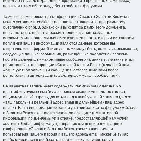
использоваться для хранения информации о прочтённых вами темах,
повышая таким образом удобство работы с форумами.
Также во время просмотра конференции «Сказка о Золотом Веке» мы
можем установить cookies, внешние по отношению к программному
обеспечению phpBB, однако они выходят за рамки этого документа,
целью которого является рассмотрение страниц, созданных
исключительно программным обеспечением phpBB. Вторым источником
получения вашей информации являются данные, которые вы
отправляете на форум. Этими данными могут быть, но не исчерпываются,
следующие данные: сообщения, размещённые под учётной записью
Гостя (в дальнейшем «анонимные сообщения»), данные, указанные при
регистрации в конференции «Сказка о Золотом Веке» (в дальнейшем
«ваша учётная запись») и сообщения, оставленные вами после
регистрации и авторизации (в дальнейшем «ваши сообщения»).
Ваша учётная запись будет содержать, как минимум, однозначно
идентифицируемое имя (в дальнейшем «ваше имя пользователя»),
индивидуальный пароль для входа под вашей учётной записью (далее
«ваш пароль») и реальный адрес email (в дальнейшем «ваш адрес
email»). Ваша информация из вашей учётной записи на форумах «Сказка
о Золотом Веке» охраняется законами о защите компьютерной
информации, применяемыми в стране, предоставляющей нам услуги
хостинга. Любая информация, запрашиваемая при регистрации в
конференции «Сказка о Золотом Веке», кроме вашего имени
пользователя, вашего пароля и вашего адреса email, может быть как
необходимой, так и необязательной ко вводу, на усмотрение