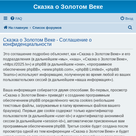
Сказка о Золотом Веке
FAQ
Вход
П
На главную
Список форумов
о
Сказка о Золотом Веке - Соглашение о
и
конфиденциальности
с
Это соглашение подробно объясняет, как «Сказка о Золотом Веке» и его
к
подразделения (в дальнейшем «мы», «наш», «Сказка о Золотом Веке»,
«https://2025.lv») и phpBB (в дальнейшем «они», «программное
обеспечение phpBB», «www.phpbb.com», «phpBB Limited», «phpBB
Teams») используют информацию, полученную во время любой из ваших
пользовательских сессий (в дальнейшем «ваша информация»).
Ваша информация собирается двумя способами. Во-первых, просмотр
«Сказка о Золотом Веке» приведёт к созданию программным
обеспечением phpBB определённого числа cookies (небольшие
текстовые файлы, загружаемые в папку временных файлов вашего
браузера). Первые две cookie содержат только идентификатор
пользователя (в дальнейшем «user-id») и идентификатор анонимной
сессии (в дальнейшем «session-id»), автоматически присвоенные вам
программным обеспечением phpBB. Третья cookie будет создана после
просмотра одной из тем конференции «Сказка о Золотом Веке» и будет