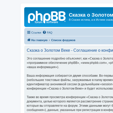
Сказка о Золотом
В Сказке истина, а в Истине сказк
Ссылки
FAQ
На главную
Список форумов
Сказка о Золотом Веке - Соглашение о конф
Это соглашение подробно объясняет, как «Сказка о Золотом
«программное обеспечение phpBB», «www.phpbb.com», «ph
«ваша информация»).
Ваша информация собирается двумя способами. Во-первых
(небольшие текстовые файлы, загружаемые в папку времен
идентификатор анонимной сессии (в дальнейшем «session-
конференции «Сказка о Золотом Веке» и будет использов
Также во время просмотра конференции «Сказка о Золотом
документа, целью которого является рассмотрение стран
которые вы отправляете на форум. Этими данными могут 
сообщения»), данные, указанные при регистрации в конфе