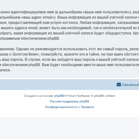
означно идентифицируемое имя (в дальнейшем «ваше имя пользователя»), ин
 дальнейшем «ваш адрес email»). Ваша информация из вашей учётной записи
не, предоставляющей нам услуги хостинга. Любая информация, запрашивае
 вашего адреса email, может быть как необходимой, так и необязательной к
ыбрать, какая информация из вашей учётной записи будет общедоступна. Кром
рограммным обеспечением phpBB.
ием). Однако не рекомендуется использовать этот же самый пароль, регист
зка о Золотом Веке», пожалуйста, храните его в тайне, ни при каких обстоя
ть ваш пароль. В случае, если вы забудете ваш пароль к вашей учётной запи
обеспечением phpBB. Вам будет необходимо ввести ваше имя пользователя и
аписи.
Связаться
Создано на основе
phpBB
® Forum Software © phpBB Limited
Русская поддержка phpBB
Конфиденциальность
|
Правила