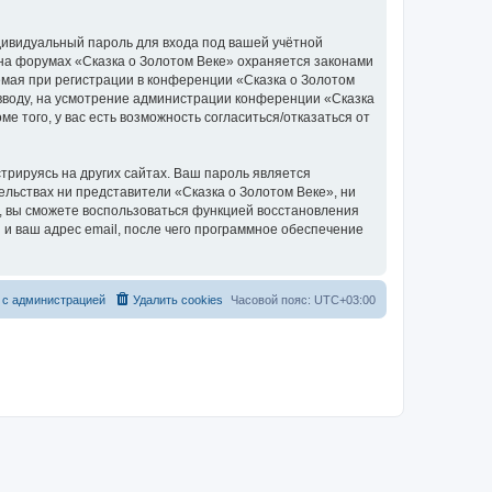
дивидуальный пароль для входа под вашей учётной
 на форумах «Сказка о Золотом Веке» охраняется законами
мая при регистрации в конференции «Сказка о Золотом
о вводу, на усмотрение администрации конференции «Сказка
е того, у вас есть возможность согласиться/отказаться от
рируясь на других сайтах. Ваш пароль является
тельствах ни представители «Сказка о Золотом Веке», ни
си, вы сможете воспользоваться функцией восстановления
 ваш адрес email, после чего программное обеспечение
 с администрацией
Удалить cookies
Часовой пояс:
UTC+03:00