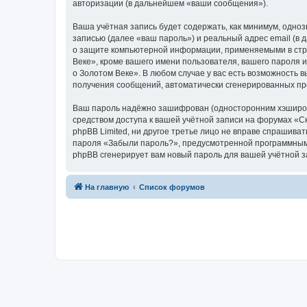
авторизации (в дальнейшем «ваши сообщения»).
Ваша учётная запись будет содержать, как минимум, одн
записью (далее «ваш пароль») и реальный адрес email (в
о защите компьютерной информации, применяемыми в стра
Веке», кроме вашего имени пользователя, вашего пароля и
о Золотом Веке». В любом случае у вас есть возможность в
получения сообщений, автоматически сгенерированных п
Ваш пароль надёжно зашифрован (односторонним хэширован
средством доступа к вашей учётной записи на форумах «Ска
phpBB Limited, ни другое третье лицо не вправе спрашива
пароля «Забыли пароль?», предусмотренной программным 
phpBB сгенерирует вам новый пароль для вашей учётной з
На главную
Список форумов