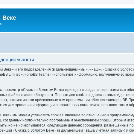
 Веке
а.
иденциальности
 Веке» и его подразделения (в дальнейшем «мы», «наш», «Сказка о Золотом В
pBB Limited», «phpBB Teams») используют информацию, полученную во врем
, просмотр «Сказка о Золотом Веке» приведёт к созданию программным обе
ных файлов вашего браузера). Первые две cookie содержат только идентифик
id»), автоматически присвоенные вам программным обеспечением phpBB. Тре
аться для хранения информации о прочтённых вами темах, повышая таким об
 Веке» мы можем установить cookies, внешние по отношению к программному
иц, созданных исключительно программным обеспечением phpBB. Вторым ис
быть, но не исчерпываются, следующие данные: сообщения, размещённые по
ренции «Сказка о Золотом Веке» (в дальнейшем «ваша учётная запись») и с