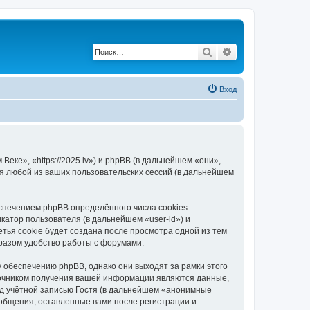
Поиск
Расширенный по
Вход
еке», «https://2025.lv») и phpBB (в дальнейшем «они»,
я любой из ваших пользовательских сессий (в дальнейшем
спечением phpBB определённого числа cookies
атор пользователя (в дальнейшем «user-id») и
тья cookie будет создана после просмотра одной из тем
разом удобство работы с форумами.
 обеспечению phpBB, однако они выходят за рамки этого
точником получения вашей информации являются данные,
д учётной записью Гостя (в дальнейшем «анонимные
ообщения, оставленные вами после регистрации и