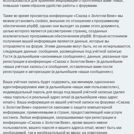
использоваться для хранения информации о прочтённых вами темах,
повышая таким образом удобство работы с форумами.
Также во время просмотра конференции «Сказка о Золотом Веке» мы
можем установить cookies, внешние по отношению к программному
обеспечению phpBB, однако они выходят за рамки этого документа,
целью которого является рассмотрение страниц, созданных
исключительно программным обеспечением phpBB. Вторым источником
получения вашей информации являются данные, которые вы
отправляете на форум. Этими данными могут быть, но не исчерпываются,
следующие данные: сообщения, размещённые под учётной записью
Гостя (в дальнейшем «анонимные сообщения»), данные, указанные при
регистрации в конференции «Сказка о Золотом Веке» (в дальнейшем
«ваша учётная запись») и сообщения, оставленные вами после
регистрации и авторизации (в дальнейшем «ваши сообщения»).
Ваша учётная запись будет содержать, как минимум, однозначно
идентифицируемое имя (в дальнейшем «ваше имя пользователя»),
индивидуальный пароль для входа под вашей учётной записью (далее
«ваш пароль») и реальный адрес email (в дальнейшем «ваш адрес
email»). Ваша информация из вашей учётной записи на форумах «Сказка
о Золотом Веке» охраняется законами о защите компьютерной
информации, применяемыми в стране, предоставляющей нам услуги
хостинга. Любая информация, запрашиваемая при регистрации в
конференции «Сказка о Золотом Веке», кроме вашего имени
пользователя, вашего пароля и вашего адреса email, может быть как
необходимой, так и необязательной ко вводу, на усмотрение