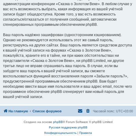
администрации конференции «Сказка о Золотом Веке». В любом случае у
вас есть возможность выбрать, какая информация из вашей учётной
записи будет общедоступна. Кроме того, у вас есть возможность
согласиться/отказаться от получения сообщений, автоматически
сгенерированных программным обеспечением phpBB.
Ваш пароль надёжно зашифрован (односторонним хэшированием).
Однако не рекомендуется использовать этот же самый пароль,
регистрируясь на других сайтах. Ваш пароль является средством доступа
к вашей учётной записи на форумах «Сказка о Золотом Веке»,
пожалуйста, храните его в тайне, ни при каких обстоятельствах ни
представители «Сказка о Золотом Веке», ни phpBB Limited, ни другое
третье лицо не вправе спрашивать ваш пароль. В случае, если вы
забудете ваш пароль к вашей учётной записи, вы сможете
воспользоваться функцией восстановления пароля «Забыли пароль?»,
предусмотренной программным обеспечением phpBB. Вам будет
необходимо ввести ваше имя пользователя и ваш адрес email, после чего
программное обеспечение phpBB сгенерирует вам новый пароль для
вашей учётной записи.
На главную
Список форумов
Часовой пояс:
UTC+03:00
Создано на основе
phpBB
® Forum Software © phpBB Limited
Русская поддержка phpBB
Конфиденциальность
|
Правила