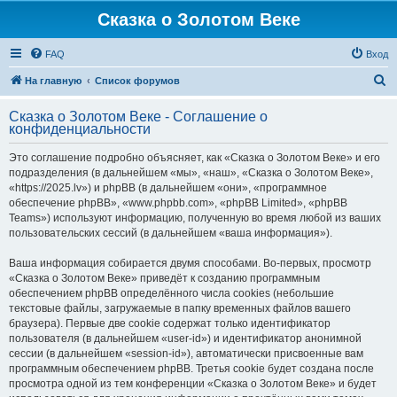
Сказка о Золотом Веке
FAQ
Вход
П
На главную
Список форумов
о
Сказка о Золотом Веке - Соглашение о
и
конфиденциальности
с
Это соглашение подробно объясняет, как «Сказка о Золотом Веке» и его
к
подразделения (в дальнейшем «мы», «наш», «Сказка о Золотом Веке»,
«https://2025.lv») и phpBB (в дальнейшем «они», «программное
обеспечение phpBB», «www.phpbb.com», «phpBB Limited», «phpBB
Teams») используют информацию, полученную во время любой из ваших
пользовательских сессий (в дальнейшем «ваша информация»).
Ваша информация собирается двумя способами. Во-первых, просмотр
«Сказка о Золотом Веке» приведёт к созданию программным
обеспечением phpBB определённого числа cookies (небольшие
текстовые файлы, загружаемые в папку временных файлов вашего
браузера). Первые две cookie содержат только идентификатор
пользователя (в дальнейшем «user-id») и идентификатор анонимной
сессии (в дальнейшем «session-id»), автоматически присвоенные вам
программным обеспечением phpBB. Третья cookie будет создана после
просмотра одной из тем конференции «Сказка о Золотом Веке» и будет