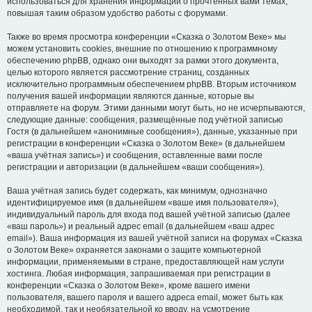
использоваться для хранения информации о прочтённых вами темах,
повышая таким образом удобство работы с форумами.
Также во время просмотра конференции «Сказка о Золотом Веке» мы
можем установить cookies, внешние по отношению к программному
обеспечению phpBB, однако они выходят за рамки этого документа,
целью которого является рассмотрение страниц, созданных
исключительно программным обеспечением phpBB. Вторым источником
получения вашей информации являются данные, которые вы
отправляете на форум. Этими данными могут быть, но не исчерпываются,
следующие данные: сообщения, размещённые под учётной записью
Гостя (в дальнейшем «анонимные сообщения»), данные, указанные при
регистрации в конференции «Сказка о Золотом Веке» (в дальнейшем
«ваша учётная запись») и сообщения, оставленные вами после
регистрации и авторизации (в дальнейшем «ваши сообщения»).
Ваша учётная запись будет содержать, как минимум, однозначно
идентифицируемое имя (в дальнейшем «ваше имя пользователя»),
индивидуальный пароль для входа под вашей учётной записью (далее
«ваш пароль») и реальный адрес email (в дальнейшем «ваш адрес
email»). Ваша информация из вашей учётной записи на форумах «Сказка
о Золотом Веке» охраняется законами о защите компьютерной
информации, применяемыми в стране, предоставляющей нам услуги
хостинга. Любая информация, запрашиваемая при регистрации в
конференции «Сказка о Золотом Веке», кроме вашего имени
пользователя, вашего пароля и вашего адреса email, может быть как
необходимой, так и необязательной ко вводу, на усмотрение