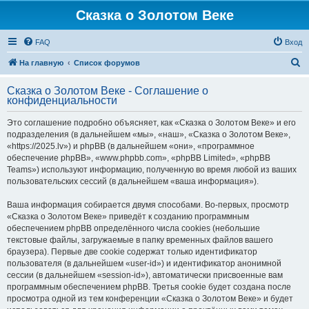
Сказка о Золотом Веке
FAQ
Вход
П
На главную
Список форумов
о
Сказка о Золотом Веке - Соглашение о
и
конфиденциальности
с
Это соглашение подробно объясняет, как «Сказка о Золотом Веке» и его
к
подразделения (в дальнейшем «мы», «наш», «Сказка о Золотом Веке»,
«https://2025.lv») и phpBB (в дальнейшем «они», «программное
обеспечение phpBB», «www.phpbb.com», «phpBB Limited», «phpBB
Teams») используют информацию, полученную во время любой из ваших
пользовательских сессий (в дальнейшем «ваша информация»).
Ваша информация собирается двумя способами. Во-первых, просмотр
«Сказка о Золотом Веке» приведёт к созданию программным
обеспечением phpBB определённого числа cookies (небольшие
текстовые файлы, загружаемые в папку временных файлов вашего
браузера). Первые две cookie содержат только идентификатор
пользователя (в дальнейшем «user-id») и идентификатор анонимной
сессии (в дальнейшем «session-id»), автоматически присвоенные вам
программным обеспечением phpBB. Третья cookie будет создана после
просмотра одной из тем конференции «Сказка о Золотом Веке» и будет