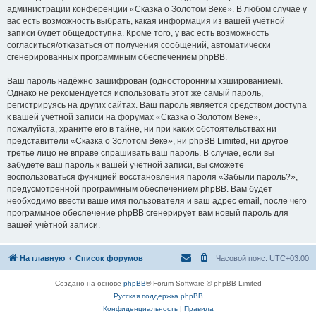
администрации конференции «Сказка о Золотом Веке». В любом случае у
вас есть возможность выбрать, какая информация из вашей учётной
записи будет общедоступна. Кроме того, у вас есть возможность
согласиться/отказаться от получения сообщений, автоматически
сгенерированных программным обеспечением phpBB.
Ваш пароль надёжно зашифрован (односторонним хэшированием).
Однако не рекомендуется использовать этот же самый пароль,
регистрируясь на других сайтах. Ваш пароль является средством доступа
к вашей учётной записи на форумах «Сказка о Золотом Веке»,
пожалуйста, храните его в тайне, ни при каких обстоятельствах ни
представители «Сказка о Золотом Веке», ни phpBB Limited, ни другое
третье лицо не вправе спрашивать ваш пароль. В случае, если вы
забудете ваш пароль к вашей учётной записи, вы сможете
воспользоваться функцией восстановления пароля «Забыли пароль?»,
предусмотренной программным обеспечением phpBB. Вам будет
необходимо ввести ваше имя пользователя и ваш адрес email, после чего
программное обеспечение phpBB сгенерирует вам новый пароль для
вашей учётной записи.
На главную
Список форумов
Часовой пояс:
UTC+03:00
Создано на основе
phpBB
® Forum Software © phpBB Limited
Русская поддержка phpBB
Конфиденциальность
|
Правила