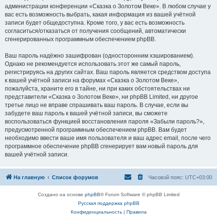
администрации конференции «Сказка о Золотом Веке». В любом случае у
вас есть возможность выбрать, какая информация из вашей учётной
записи будет общедоступна. Кроме того, у вас есть возможность
согласиться/отказаться от получения сообщений, автоматически
сгенерированных программным обеспечением phpBB.
Ваш пароль надёжно зашифрован (односторонним хэшированием).
Однако не рекомендуется использовать этот же самый пароль,
регистрируясь на других сайтах. Ваш пароль является средством доступа
к вашей учётной записи на форумах «Сказка о Золотом Веке»,
пожалуйста, храните его в тайне, ни при каких обстоятельствах ни
представители «Сказка о Золотом Веке», ни phpBB Limited, ни другое
третье лицо не вправе спрашивать ваш пароль. В случае, если вы
забудете ваш пароль к вашей учётной записи, вы сможете
воспользоваться функцией восстановления пароля «Забыли пароль?»,
предусмотренной программным обеспечением phpBB. Вам будет
необходимо ввести ваше имя пользователя и ваш адрес email, после чего
программное обеспечение phpBB сгенерирует вам новый пароль для
вашей учётной записи.
На главную
Список форумов
Часовой пояс:
UTC+03:00
Создано на основе
phpBB
® Forum Software © phpBB Limited
Русская поддержка phpBB
Конфиденциальность
|
Правила