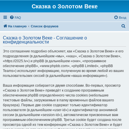
Сказка о Золотом Веке
FAQ
Вход
П
На главную
Список форумов
о
Сказка о Золотом Веке - Соглашение о
и
конфиденциальности
с
Это соглашение подробно объясняет, как «Сказка о Золотом Веке» и его
к
подразделения (в дальнейшем «мы», «наш», «Сказка о Золотом Веке»,
«https://2025.lv») и phpBB (в дальнейшем «они», «программное
обеспечение phpBB», «www.phpbb.com», «phpBB Limited», «phpBB
Teams») используют информацию, полученную во время любой из ваших
пользовательских сессий (в дальнейшем «ваша информация»).
Ваша информация собирается двумя способами. Во-первых, просмотр
«Сказка о Золотом Веке» приведёт к созданию программным
обеспечением phpBB определённого числа cookies (небольшие
текстовые файлы, загружаемые в папку временных файлов вашего
браузера). Первые две cookie содержат только идентификатор
пользователя (в дальнейшем «user-id») и идентификатор анонимной
сессии (в дальнейшем «session-id»), автоматически присвоенные вам
программным обеспечением phpBB. Третья cookie будет создана после
просмотра одной из тем конференции «Сказка о Золотом Веке» и будет