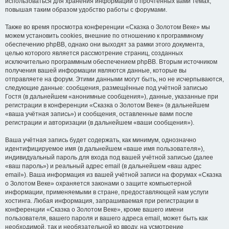
использоваться для хранения информации о прочтённых вами темах,
повышая таким образом удобство работы с форумами.
Также во время просмотра конференции «Сказка о Золотом Веке» мы
можем установить cookies, внешние по отношению к программному
обеспечению phpBB, однако они выходят за рамки этого документа,
целью которого является рассмотрение страниц, созданных
исключительно программным обеспечением phpBB. Вторым источником
получения вашей информации являются данные, которые вы
отправляете на форум. Этими данными могут быть, но не исчерпываются,
следующие данные: сообщения, размещённые под учётной записью
Гостя (в дальнейшем «анонимные сообщения»), данные, указанные при
регистрации в конференции «Сказка о Золотом Веке» (в дальнейшем
«ваша учётная запись») и сообщения, оставленные вами после
регистрации и авторизации (в дальнейшем «ваши сообщения»).
Ваша учётная запись будет содержать, как минимум, однозначно
идентифицируемое имя (в дальнейшем «ваше имя пользователя»),
индивидуальный пароль для входа под вашей учётной записью (далее
«ваш пароль») и реальный адрес email (в дальнейшем «ваш адрес
email»). Ваша информация из вашей учётной записи на форумах «Сказка
о Золотом Веке» охраняется законами о защите компьютерной
информации, применяемыми в стране, предоставляющей нам услуги
хостинга. Любая информация, запрашиваемая при регистрации в
конференции «Сказка о Золотом Веке», кроме вашего имени
пользователя, вашего пароля и вашего адреса email, может быть как
необходимой, так и необязательной ко вводу, на усмотрение