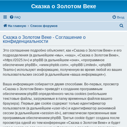
Сказка о Золотом Веке
FAQ
Вход
П
На главную
Список форумов
о
Сказка о Золотом Веке - Соглашение о
и
конфиденциальности
с
Это соглашение подробно объясняет, как «Сказка о Золотом Веке» и его
к
подразделения (в дальнейшем «мы», «наш», «Сказка о Золотом Веке»,
«https://2025.lv») и phpBB (в дальнейшем «они», «программное
обеспечение phpBB», «www.phpbb.com», «phpBB Limited», «phpBB
Teams») используют информацию, полученную во время любой из ваших
пользовательских сессий (в дальнейшем «ваша информация»).
Ваша информация собирается двумя способами. Во-первых, просмотр
«Сказка о Золотом Веке» приведёт к созданию программным
обеспечением phpBB определённого числа cookies (небольшие
текстовые файлы, загружаемые в папку временных файлов вашего
браузера). Первые две cookie содержат только идентификатор
пользователя (в дальнейшем «user-id») и идентификатор анонимной
сессии (в дальнейшем «session-id»), автоматически присвоенные вам
программным обеспечением phpBB. Третья cookie будет создана после
просмотра одной из тем конференции «Сказка о Золотом Веке» и будет