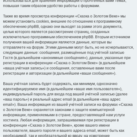
использоваться для хранения информации о прочтённых вами темах,
повышая таким образом удобство работы с форумами.
Также во время просмотра конференции «Сказка о Золотом Веке» мы
можем установить cookies, внешние по отношению к программному
обеспечению phpBB, однако они выходят за рамки этого документа,
целью которого является рассмотрение страниц, созданных
исключительно программным обеспечением phpBB. Вторым источником
получения вашей информации являются данные, которые вы
отправляете на форум. Этими данными могут быть, но не исчерпываются,
следующие данные: сообщения, размещённые под учётной записью
Гостя (в дальнейшем «анонимные сообщения»), данные, указанные при
регистрации в конференции «Сказка о Золотом Веке» (в дальнейшем
«ваша учётная запись») и сообщения, оставленные вами после
регистрации и авторизации (в дальнейшем «ваши сообщения»).
Ваша учётная запись будет содержать, как минимум, однозначно
идентифицируемое имя (в дальнейшем «ваше имя пользователя»),
индивидуальный пароль для входа под вашей учётной записью (далее
«ваш пароль») и реальный адрес email (в дальнейшем «ваш адрес
email»). Ваша информация из вашей учётной записи на форумах «Сказка
о Золотом Веке» охраняется законами о защите компьютерной
информации, применяемыми в стране, предоставляющей нам услуги
хостинга. Любая информация, запрашиваемая при регистрации в
конференции «Сказка о Золотом Веке», кроме вашего имени
пользователя, вашего пароля и вашего адреса email, может быть как
необходимой, так и необязательной ко вводу, на усмотрение