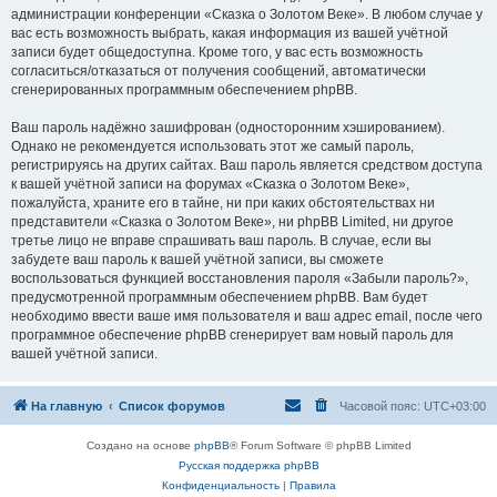
администрации конференции «Сказка о Золотом Веке». В любом случае у
вас есть возможность выбрать, какая информация из вашей учётной
записи будет общедоступна. Кроме того, у вас есть возможность
согласиться/отказаться от получения сообщений, автоматически
сгенерированных программным обеспечением phpBB.
Ваш пароль надёжно зашифрован (односторонним хэшированием).
Однако не рекомендуется использовать этот же самый пароль,
регистрируясь на других сайтах. Ваш пароль является средством доступа
к вашей учётной записи на форумах «Сказка о Золотом Веке»,
пожалуйста, храните его в тайне, ни при каких обстоятельствах ни
представители «Сказка о Золотом Веке», ни phpBB Limited, ни другое
третье лицо не вправе спрашивать ваш пароль. В случае, если вы
забудете ваш пароль к вашей учётной записи, вы сможете
воспользоваться функцией восстановления пароля «Забыли пароль?»,
предусмотренной программным обеспечением phpBB. Вам будет
необходимо ввести ваше имя пользователя и ваш адрес email, после чего
программное обеспечение phpBB сгенерирует вам новый пароль для
вашей учётной записи.
На главную
Список форумов
Часовой пояс:
UTC+03:00
Создано на основе
phpBB
® Forum Software © phpBB Limited
Русская поддержка phpBB
Конфиденциальность
|
Правила