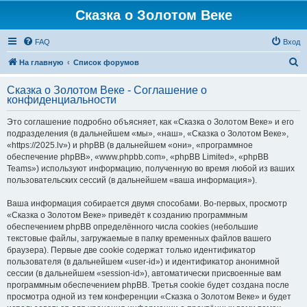
Сказка о Золотом Веке
FAQ
Вход
П
На главную
Список форумов
о
Сказка о Золотом Веке - Соглашение о
и
конфиденциальности
с
Это соглашение подробно объясняет, как «Сказка о Золотом Веке» и его
к
подразделения (в дальнейшем «мы», «наш», «Сказка о Золотом Веке»,
«https://2025.lv») и phpBB (в дальнейшем «они», «программное
обеспечение phpBB», «www.phpbb.com», «phpBB Limited», «phpBB
Teams») используют информацию, полученную во время любой из ваших
пользовательских сессий (в дальнейшем «ваша информация»).
Ваша информация собирается двумя способами. Во-первых, просмотр
«Сказка о Золотом Веке» приведёт к созданию программным
обеспечением phpBB определённого числа cookies (небольшие
текстовые файлы, загружаемые в папку временных файлов вашего
браузера). Первые две cookie содержат только идентификатор
пользователя (в дальнейшем «user-id») и идентификатор анонимной
сессии (в дальнейшем «session-id»), автоматически присвоенные вам
программным обеспечением phpBB. Третья cookie будет создана после
просмотра одной из тем конференции «Сказка о Золотом Веке» и будет