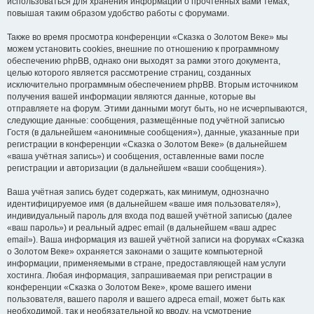
использоваться для хранения информации о прочтённых вами темах,
повышая таким образом удобство работы с форумами.
Также во время просмотра конференции «Сказка о Золотом Веке» мы
можем установить cookies, внешние по отношению к программному
обеспечению phpBB, однако они выходят за рамки этого документа,
целью которого является рассмотрение страниц, созданных
исключительно программным обеспечением phpBB. Вторым источником
получения вашей информации являются данные, которые вы
отправляете на форум. Этими данными могут быть, но не исчерпываются,
следующие данные: сообщения, размещённые под учётной записью
Гостя (в дальнейшем «анонимные сообщения»), данные, указанные при
регистрации в конференции «Сказка о Золотом Веке» (в дальнейшем
«ваша учётная запись») и сообщения, оставленные вами после
регистрации и авторизации (в дальнейшем «ваши сообщения»).
Ваша учётная запись будет содержать, как минимум, однозначно
идентифицируемое имя (в дальнейшем «ваше имя пользователя»),
индивидуальный пароль для входа под вашей учётной записью (далее
«ваш пароль») и реальный адрес email (в дальнейшем «ваш адрес
email»). Ваша информация из вашей учётной записи на форумах «Сказка
о Золотом Веке» охраняется законами о защите компьютерной
информации, применяемыми в стране, предоставляющей нам услуги
хостинга. Любая информация, запрашиваемая при регистрации в
конференции «Сказка о Золотом Веке», кроме вашего имени
пользователя, вашего пароля и вашего адреса email, может быть как
необходимой, так и необязательной ко вводу, на усмотрение