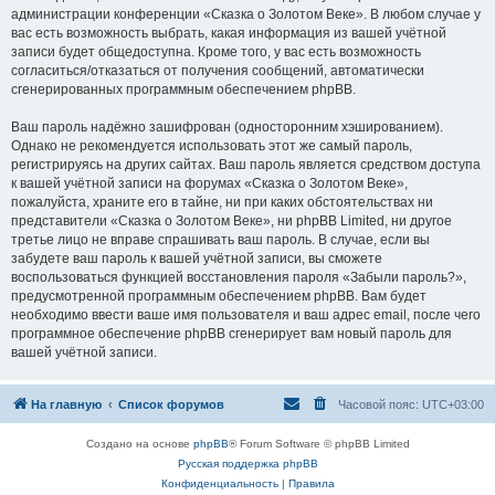
администрации конференции «Сказка о Золотом Веке». В любом случае у
вас есть возможность выбрать, какая информация из вашей учётной
записи будет общедоступна. Кроме того, у вас есть возможность
согласиться/отказаться от получения сообщений, автоматически
сгенерированных программным обеспечением phpBB.
Ваш пароль надёжно зашифрован (односторонним хэшированием).
Однако не рекомендуется использовать этот же самый пароль,
регистрируясь на других сайтах. Ваш пароль является средством доступа
к вашей учётной записи на форумах «Сказка о Золотом Веке»,
пожалуйста, храните его в тайне, ни при каких обстоятельствах ни
представители «Сказка о Золотом Веке», ни phpBB Limited, ни другое
третье лицо не вправе спрашивать ваш пароль. В случае, если вы
забудете ваш пароль к вашей учётной записи, вы сможете
воспользоваться функцией восстановления пароля «Забыли пароль?»,
предусмотренной программным обеспечением phpBB. Вам будет
необходимо ввести ваше имя пользователя и ваш адрес email, после чего
программное обеспечение phpBB сгенерирует вам новый пароль для
вашей учётной записи.
На главную
Список форумов
Часовой пояс:
UTC+03:00
Создано на основе
phpBB
® Forum Software © phpBB Limited
Русская поддержка phpBB
Конфиденциальность
|
Правила