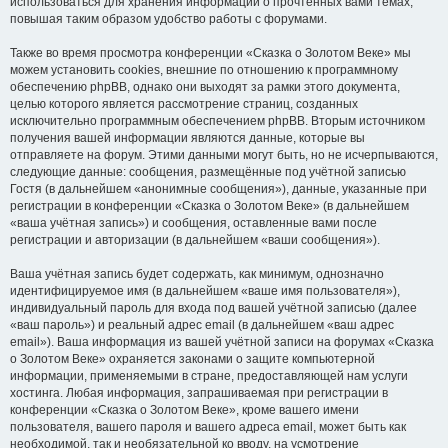
использоваться для хранения информации о прочтённых вами темах,
повышая таким образом удобство работы с форумами.
Также во время просмотра конференции «Сказка о Золотом Веке» мы
можем установить cookies, внешние по отношению к программному
обеспечению phpBB, однако они выходят за рамки этого документа,
целью которого является рассмотрение страниц, созданных
исключительно программным обеспечением phpBB. Вторым источником
получения вашей информации являются данные, которые вы
отправляете на форум. Этими данными могут быть, но не исчерпываются,
следующие данные: сообщения, размещённые под учётной записью
Гостя (в дальнейшем «анонимные сообщения»), данные, указанные при
регистрации в конференции «Сказка о Золотом Веке» (в дальнейшем
«ваша учётная запись») и сообщения, оставленные вами после
регистрации и авторизации (в дальнейшем «ваши сообщения»).
Ваша учётная запись будет содержать, как минимум, однозначно
идентифицируемое имя (в дальнейшем «ваше имя пользователя»),
индивидуальный пароль для входа под вашей учётной записью (далее
«ваш пароль») и реальный адрес email (в дальнейшем «ваш адрес
email»). Ваша информация из вашей учётной записи на форумах «Сказка
о Золотом Веке» охраняется законами о защите компьютерной
информации, применяемыми в стране, предоставляющей нам услуги
хостинга. Любая информация, запрашиваемая при регистрации в
конференции «Сказка о Золотом Веке», кроме вашего имени
пользователя, вашего пароля и вашего адреса email, может быть как
необходимой, так и необязательной ко вводу, на усмотрение