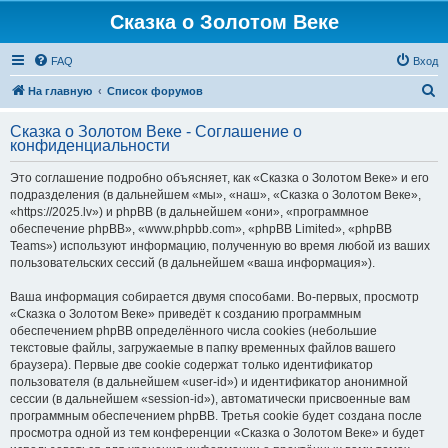
Сказка о Золотом Веке
FAQ
Вход
П
На главную
Список форумов
о
Сказка о Золотом Веке - Соглашение о
и
конфиденциальности
с
Это соглашение подробно объясняет, как «Сказка о Золотом Веке» и его
к
подразделения (в дальнейшем «мы», «наш», «Сказка о Золотом Веке»,
«https://2025.lv») и phpBB (в дальнейшем «они», «программное
обеспечение phpBB», «www.phpbb.com», «phpBB Limited», «phpBB
Teams») используют информацию, полученную во время любой из ваших
пользовательских сессий (в дальнейшем «ваша информация»).
Ваша информация собирается двумя способами. Во-первых, просмотр
«Сказка о Золотом Веке» приведёт к созданию программным
обеспечением phpBB определённого числа cookies (небольшие
текстовые файлы, загружаемые в папку временных файлов вашего
браузера). Первые две cookie содержат только идентификатор
пользователя (в дальнейшем «user-id») и идентификатор анонимной
сессии (в дальнейшем «session-id»), автоматически присвоенные вам
программным обеспечением phpBB. Третья cookie будет создана после
просмотра одной из тем конференции «Сказка о Золотом Веке» и будет