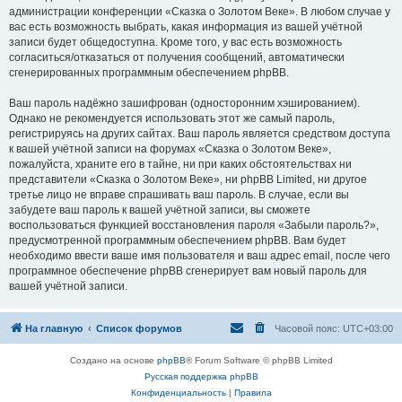
администрации конференции «Сказка о Золотом Веке». В любом случае у
вас есть возможность выбрать, какая информация из вашей учётной
записи будет общедоступна. Кроме того, у вас есть возможность
согласиться/отказаться от получения сообщений, автоматически
сгенерированных программным обеспечением phpBB.
Ваш пароль надёжно зашифрован (односторонним хэшированием).
Однако не рекомендуется использовать этот же самый пароль,
регистрируясь на других сайтах. Ваш пароль является средством доступа
к вашей учётной записи на форумах «Сказка о Золотом Веке»,
пожалуйста, храните его в тайне, ни при каких обстоятельствах ни
представители «Сказка о Золотом Веке», ни phpBB Limited, ни другое
третье лицо не вправе спрашивать ваш пароль. В случае, если вы
забудете ваш пароль к вашей учётной записи, вы сможете
воспользоваться функцией восстановления пароля «Забыли пароль?»,
предусмотренной программным обеспечением phpBB. Вам будет
необходимо ввести ваше имя пользователя и ваш адрес email, после чего
программное обеспечение phpBB сгенерирует вам новый пароль для
вашей учётной записи.
На главную
Список форумов
Часовой пояс:
UTC+03:00
Создано на основе
phpBB
® Forum Software © phpBB Limited
Русская поддержка phpBB
Конфиденциальность
|
Правила