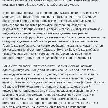
использоваться для хранения информации о прочтённых вами темах,
повышая таким образом удобство работы с форумами.
Также во время просмотра конференции «Сказка о Золотом Веке» мы
можем установить cookies, внешние по отношению к программному
обеспечению phpBB, однако они выходят за рамки этого документа,
целью которого является рассмотрение страниц, созданных
исключительно программным обеспечением phpBB. Вторым источником
получения вашей информации являются данные, которые вы
отправляете на форум. Этими данными могут быть, но не исчерпываются,
следующие данные: сообщения, размещённые под учётной записью
Гостя (в дальнейшем «анонимные сообщения»), данные, указанные при
регистрации в конференции «Сказка о Золотом Веке» (в дальнейшем
«ваша учётная запись») и сообщения, оставленные вами после
регистрации и авторизации (в дальнейшем «ваши сообщения»).
Ваша учётная запись будет содержать, как минимум, однозначно
идентифицируемое имя (в дальнейшем «ваше имя пользователя»),
индивидуальный пароль для входа под вашей учётной записью (далее
«ваш пароль») и реальный адрес email (в дальнейшем «ваш адрес
email»). Ваша информация из вашей учётной записи на форумах «Сказка
о Золотом Веке» охраняется законами о защите компьютерной
информации, применяемыми в стране, предоставляющей нам услуги
хостинга. Любая информация, запрашиваемая при регистрации в
конференции «Сказка о Золотом Веке», кроме вашего имени
пользователя, вашего пароля и вашего адреса email, может быть как
необходимой, так и необязательной ко вводу, на усмотрение