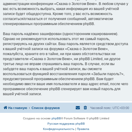
администрации конференции «Сказка о Золотом Веке». В любом случае у
вас есть возможность выбрать, какая информация из вашей учётной
записи будет общедоступна. Кроме того, у вас есть возможность
согласиться/отказаться от получения сообщений, автоматически
сгенерированных программным обеспечением phpBB.
Ваш пароль надёжно зашифрован (односторонним хэшированием).
Однако не рекомендуется использовать этот же самый пароль,
регистрируясь на других сайтах. Ваш пароль является средством доступа
к вашей учётной записи на форумах «Сказка о Золотом Веке»,
пожалуйста, храните его в тайне, ни при каких обстоятельствах ни
представители «Сказка о Золотом Веке», ни phpBB Limited, ни другое
третье лицо не вправе спрашивать ваш пароль. В случае, если вы
забудете ваш пароль к вашей учётной записи, вы сможете
воспользоваться функцией восстановления пароля «Забыли пароль?»,
предусмотренной программным обеспечением phpBB. Вам будет
необходимо ввести ваше имя пользователя и ваш адрес email, после чего
программное обеспечение phpBB сгенерирует вам новый пароль для
вашей учётной записи.
На главную
Список форумов
Часовой пояс:
UTC+03:00
Создано на основе
phpBB
® Forum Software © phpBB Limited
Русская поддержка phpBB
Конфиденциальность
|
Правила