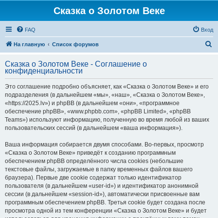
Сказка о Золотом Веке
FAQ
Вход
П
На главную
Список форумов
о
Сказка о Золотом Веке - Соглашение о
и
конфиденциальности
с
Это соглашение подробно объясняет, как «Сказка о Золотом Веке» и его
к
подразделения (в дальнейшем «мы», «наш», «Сказка о Золотом Веке»,
«https://2025.lv») и phpBB (в дальнейшем «они», «программное
обеспечение phpBB», «www.phpbb.com», «phpBB Limited», «phpBB
Teams») используют информацию, полученную во время любой из ваших
пользовательских сессий (в дальнейшем «ваша информация»).
Ваша информация собирается двумя способами. Во-первых, просмотр
«Сказка о Золотом Веке» приведёт к созданию программным
обеспечением phpBB определённого числа cookies (небольшие
текстовые файлы, загружаемые в папку временных файлов вашего
браузера). Первые две cookie содержат только идентификатор
пользователя (в дальнейшем «user-id») и идентификатор анонимной
сессии (в дальнейшем «session-id»), автоматически присвоенные вам
программным обеспечением phpBB. Третья cookie будет создана после
просмотра одной из тем конференции «Сказка о Золотом Веке» и будет