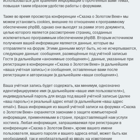
использоваться для хранения информации о прочтённых вами темах,
повышая таким образом удобство работы с форумами.
Также во время просмотра конференции «Сказка о Золотом Веке» мы
можем установить cookies, внешние по отношению к программному
обеспечению phpBB, однако они выходят за рамки этого документа,
целью которого является рассмотрение страниц, созданных
исключительно программным обеспечением phpBB. Вторым источником
получения вашей информации являются данные, которые вы
отправляете на форум. Этими данными могут быть, но не исчерпываются,
следующие данные: сообщения, размещённые под учётной записью
Гостя (в дальнейшем «анонимные сообщения»), данные, указанные при
регистрации в конференции «Сказка о Золотом Веке» (в дальнейшем
«ваша учётная запись») и сообщения, оставленные вами после
регистрации и авторизации (в дальнейшем «ваши сообщения»).
Ваша учётная запись будет содержать, как минимум, однозначно
идентифицируемое имя (в дальнейшем «ваше имя пользователя»),
индивидуальный пароль для входа под вашей учётной записью (далее
«ваш пароль») и реальный адрес email (в дальнейшем «ваш адрес
email»). Ваша информация из вашей учётной записи на форумах «Сказка
о Золотом Веке» охраняется законами о защите компьютерной
информации, применяемыми в стране, предоставляющей нам услуги
хостинга. Любая информация, запрашиваемая при регистрации в
конференции «Сказка о Золотом Веке», кроме вашего имени
пользователя, вашего пароля и вашего адреса email, может быть как
необходимой, так и необязательной ко вводу, на усмотрение