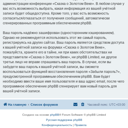
администрации конференции «Сказка о Золотом Веке». В любом случае у
вас есть возможность выбрать, какая информация из вашей учётной
записи будет общедоступна. Кроме того, у вас есть возможность
согласиться/отказаться от получения сообщений, автоматически
сгенерированных программным обеспечением phpBB.
Ваш пароль надёжно зашифрован (односторонним хэшированием).
Однако не рекомендуется использовать этот же самый пароль,
регистрируясь на других сайтах. Ваш пароль является средством доступа
к вашей учётной записи на форумах «Сказка о Золотом Веке»,
пожалуйста, храните его в тайне, ни при каких обстоятельствах ни
представители «Сказка о Золотом Веке», ни phpBB Limited, ни другое
третье лицо не вправе спрашивать ваш пароль. В случае, если вы
забудете ваш пароль к вашей учётной записи, вы сможете
воспользоваться функцией восстановления пароля «Забыли пароль?»,
предусмотренной программным обеспечением phpBB. Вам будет
необходимо ввести ваше имя пользователя и ваш адрес email, после чего
программное обеспечение phpBB сгенерирует вам новый пароль для
вашей учётной записи.
На главную
Список форумов
Часовой пояс:
UTC+03:00
Создано на основе
phpBB
® Forum Software © phpBB Limited
Русская поддержка phpBB
Конфиденциальность
|
Правила