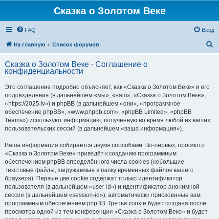
Сказка о Золотом Веке
FAQ
Вход
П
На главную
Список форумов
о
Сказка о Золотом Веке - Соглашение о
и
конфиденциальности
с
Это соглашение подробно объясняет, как «Сказка о Золотом Веке» и его
к
подразделения (в дальнейшем «мы», «наш», «Сказка о Золотом Веке»,
«https://2025.lv») и phpBB (в дальнейшем «они», «программное
обеспечение phpBB», «www.phpbb.com», «phpBB Limited», «phpBB
Teams») используют информацию, полученную во время любой из ваших
пользовательских сессий (в дальнейшем «ваша информация»).
Ваша информация собирается двумя способами. Во-первых, просмотр
«Сказка о Золотом Веке» приведёт к созданию программным
обеспечением phpBB определённого числа cookies (небольшие
текстовые файлы, загружаемые в папку временных файлов вашего
браузера). Первые две cookie содержат только идентификатор
пользователя (в дальнейшем «user-id») и идентификатор анонимной
сессии (в дальнейшем «session-id»), автоматически присвоенные вам
программным обеспечением phpBB. Третья cookie будет создана после
просмотра одной из тем конференции «Сказка о Золотом Веке» и будет