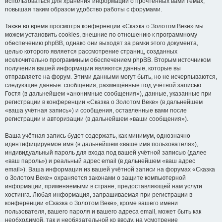
использоваться для хранения информации о прочтённых вами темах,
повышая таким образом удобство работы с форумами.
Также во время просмотра конференции «Сказка о Золотом Веке» мы
можем установить cookies, внешние по отношению к программному
обеспечению phpBB, однако они выходят за рамки этого документа,
целью которого является рассмотрение страниц, созданных
исключительно программным обеспечением phpBB. Вторым источником
получения вашей информации являются данные, которые вы
отправляете на форум. Этими данными могут быть, но не исчерпываются,
следующие данные: сообщения, размещённые под учётной записью
Гостя (в дальнейшем «анонимные сообщения»), данные, указанные при
регистрации в конференции «Сказка о Золотом Веке» (в дальнейшем
«ваша учётная запись») и сообщения, оставленные вами после
регистрации и авторизации (в дальнейшем «ваши сообщения»).
Ваша учётная запись будет содержать, как минимум, однозначно
идентифицируемое имя (в дальнейшем «ваше имя пользователя»),
индивидуальный пароль для входа под вашей учётной записью (далее
«ваш пароль») и реальный адрес email (в дальнейшем «ваш адрес
email»). Ваша информация из вашей учётной записи на форумах «Сказка
о Золотом Веке» охраняется законами о защите компьютерной
информации, применяемыми в стране, предоставляющей нам услуги
хостинга. Любая информация, запрашиваемая при регистрации в
конференции «Сказка о Золотом Веке», кроме вашего имени
пользователя, вашего пароля и вашего адреса email, может быть как
необходимой, так и необязательной ко вводу, на усмотрение