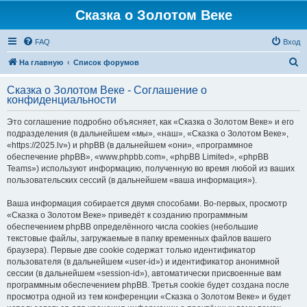
Сказка о Золотом Веке
FAQ
Вход
П
На главную
Список форумов
о
Сказка о Золотом Веке - Соглашение о
и
конфиденциальности
с
Это соглашение подробно объясняет, как «Сказка о Золотом Веке» и его
к
подразделения (в дальнейшем «мы», «наш», «Сказка о Золотом Веке»,
«https://2025.lv») и phpBB (в дальнейшем «они», «программное
обеспечение phpBB», «www.phpbb.com», «phpBB Limited», «phpBB
Teams») используют информацию, полученную во время любой из ваших
пользовательских сессий (в дальнейшем «ваша информация»).
Ваша информация собирается двумя способами. Во-первых, просмотр
«Сказка о Золотом Веке» приведёт к созданию программным
обеспечением phpBB определённого числа cookies (небольшие
текстовые файлы, загружаемые в папку временных файлов вашего
браузера). Первые две cookie содержат только идентификатор
пользователя (в дальнейшем «user-id») и идентификатор анонимной
сессии (в дальнейшем «session-id»), автоматически присвоенные вам
программным обеспечением phpBB. Третья cookie будет создана после
просмотра одной из тем конференции «Сказка о Золотом Веке» и будет