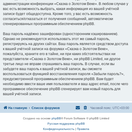
администрации конференции «Сказка о Золотом Веке». В любом случае у
вас есть возможность выбрать, какая информация из вашей учётной
записи будет общедоступна. Кроме того, у вас есть возможность
согласиться/отказаться от получения сообщений, автоматически
сгенерированных программным обеспечением phpBB.
Ваш пароль надёжно зашифрован (односторонним хэшированием).
Однако не рекомендуется использовать этот же самый пароль,
регистрируясь на других сайтах. Ваш пароль является средством доступа
к вашей учётной записи на форумах «Сказка о Золотом Веке»,
пожалуйста, храните его в тайне, ни при каких обстоятельствах ни
представители «Сказка о Золотом Веке», ни phpBB Limited, ни другое
третье лицо не вправе спрашивать ваш пароль. В случае, если вы
забудете ваш пароль к вашей учётной записи, вы сможете
воспользоваться функцией восстановления пароля «Забыли пароль?»,
предусмотренной программным обеспечением phpBB. Вам будет
необходимо ввести ваше имя пользователя и ваш адрес email, после чего
программное обеспечение phpBB сгенерирует вам новый пароль для
вашей учётной записи.
На главную
Список форумов
Часовой пояс:
UTC+03:00
Создано на основе
phpBB
® Forum Software © phpBB Limited
Русская поддержка phpBB
Конфиденциальность
|
Правила