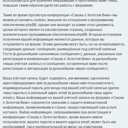
использоваться для хранения информации о прочтённых вами темах,
повышая таким образом удобство работы с форумами.
Также во время просмотра конференции «Сказка о Золотом Веке» мы
можем установить cookies, внешние по отношению к программному
обеспечению phpBB, однако они выходят за рамки этого документа,
целью которого является рассмотрение страниц, созданных
исключительно программным обеспечением phpBB. Вторым источником
получения вашей информации являются данные, которые вы
отправляете на форум. Этими данными могут быть, но не исчерпываются,
следующие данные: сообщения, размещённые под учётной записью
Гостя (в дальнейшем «анонимные сообщения»), данные, указанные при
регистрации в конференции «Сказка о Золотом Веке» (в дальнейшем
«ваша учётная запись») и сообщения, оставленные вами после
регистрации и авторизации (в дальнейшем «ваши сообщения»).
Ваша учётная запись будет содержать, как минимум, однозначно
идентифицируемое имя (в дальнейшем «ваше имя пользователя»),
индивидуальный пароль для входа под вашей учётной записью (далее
«ваш пароль») и реальный адрес email (в дальнейшем «ваш адрес
email»). Ваша информация из вашей учётной записи на форумах «Сказка
о Золотом Веке» охраняется законами о защите компьютерной
информации, применяемыми в стране, предоставляющей нам услуги
хостинга. Любая информация, запрашиваемая при регистрации в
конференции «Сказка о Золотом Веке», кроме вашего имени
пользователя, вашего пароля и вашего адреса email, может быть как
необходимой, так и необязательной ко вводу, на усмотрение