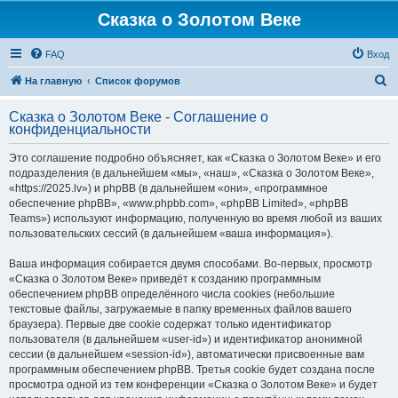
Сказка о Золотом Веке
FAQ
Вход
П
На главную
Список форумов
о
Сказка о Золотом Веке - Соглашение о
и
конфиденциальности
с
Это соглашение подробно объясняет, как «Сказка о Золотом Веке» и его
к
подразделения (в дальнейшем «мы», «наш», «Сказка о Золотом Веке»,
«https://2025.lv») и phpBB (в дальнейшем «они», «программное
обеспечение phpBB», «www.phpbb.com», «phpBB Limited», «phpBB
Teams») используют информацию, полученную во время любой из ваших
пользовательских сессий (в дальнейшем «ваша информация»).
Ваша информация собирается двумя способами. Во-первых, просмотр
«Сказка о Золотом Веке» приведёт к созданию программным
обеспечением phpBB определённого числа cookies (небольшие
текстовые файлы, загружаемые в папку временных файлов вашего
браузера). Первые две cookie содержат только идентификатор
пользователя (в дальнейшем «user-id») и идентификатор анонимной
сессии (в дальнейшем «session-id»), автоматически присвоенные вам
программным обеспечением phpBB. Третья cookie будет создана после
просмотра одной из тем конференции «Сказка о Золотом Веке» и будет