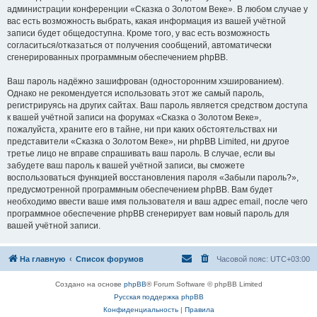
администрации конференции «Сказка о Золотом Веке». В любом случае у
вас есть возможность выбрать, какая информация из вашей учётной
записи будет общедоступна. Кроме того, у вас есть возможность
согласиться/отказаться от получения сообщений, автоматически
сгенерированных программным обеспечением phpBB.
Ваш пароль надёжно зашифрован (односторонним хэшированием).
Однако не рекомендуется использовать этот же самый пароль,
регистрируясь на других сайтах. Ваш пароль является средством доступа
к вашей учётной записи на форумах «Сказка о Золотом Веке»,
пожалуйста, храните его в тайне, ни при каких обстоятельствах ни
представители «Сказка о Золотом Веке», ни phpBB Limited, ни другое
третье лицо не вправе спрашивать ваш пароль. В случае, если вы
забудете ваш пароль к вашей учётной записи, вы сможете
воспользоваться функцией восстановления пароля «Забыли пароль?»,
предусмотренной программным обеспечением phpBB. Вам будет
необходимо ввести ваше имя пользователя и ваш адрес email, после чего
программное обеспечение phpBB сгенерирует вам новый пароль для
вашей учётной записи.
На главную
Список форумов
Часовой пояс:
UTC+03:00
Создано на основе
phpBB
® Forum Software © phpBB Limited
Русская поддержка phpBB
Конфиденциальность
|
Правила