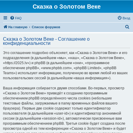
Сказка о Золотом Веке
FAQ
Вход
П
На главную
Список форумов
о
Сказка о Золотом Веке - Соглашение о
и
конфиденциальности
с
Это соглашение подробно объясняет, как «Сказка о Золотом Веке» и его
к
подразделения (в дальнейшем «мы», «наш», «Сказка о Золотом Веке»,
«https://2025.lv») и phpBB (в дальнейшем «они», «программное
обеспечение phpBB», «www.phpbb.com», «phpBB Limited», «phpBB
Teams») используют информацию, полученную во время любой из ваших
пользовательских сессий (в дальнейшем «ваша информация»).
Ваша информация собирается двумя способами. Во-первых, просмотр
«Сказка о Золотом Веке» приведёт к созданию программным
обеспечением phpBB определённого числа cookies (небольшие
текстовые файлы, загружаемые в папку временных файлов вашего
браузера). Первые две cookie содержат только идентификатор
пользователя (в дальнейшем «user-id») и идентификатор анонимной
сессии (в дальнейшем «session-id»), автоматически присвоенные вам
программным обеспечением phpBB. Третья cookie будет создана после
просмотра одной из тем конференции «Сказка о Золотом Веке» и будет