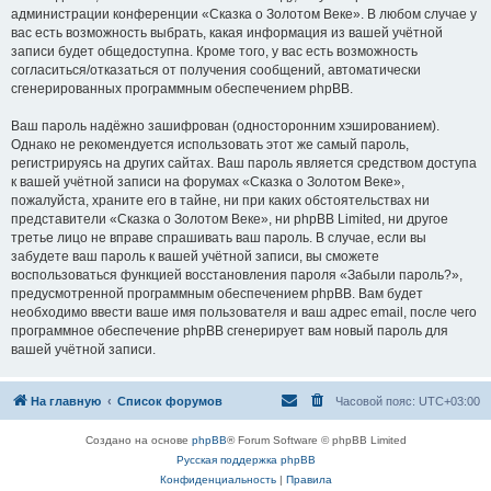
администрации конференции «Сказка о Золотом Веке». В любом случае у
вас есть возможность выбрать, какая информация из вашей учётной
записи будет общедоступна. Кроме того, у вас есть возможность
согласиться/отказаться от получения сообщений, автоматически
сгенерированных программным обеспечением phpBB.
Ваш пароль надёжно зашифрован (односторонним хэшированием).
Однако не рекомендуется использовать этот же самый пароль,
регистрируясь на других сайтах. Ваш пароль является средством доступа
к вашей учётной записи на форумах «Сказка о Золотом Веке»,
пожалуйста, храните его в тайне, ни при каких обстоятельствах ни
представители «Сказка о Золотом Веке», ни phpBB Limited, ни другое
третье лицо не вправе спрашивать ваш пароль. В случае, если вы
забудете ваш пароль к вашей учётной записи, вы сможете
воспользоваться функцией восстановления пароля «Забыли пароль?»,
предусмотренной программным обеспечением phpBB. Вам будет
необходимо ввести ваше имя пользователя и ваш адрес email, после чего
программное обеспечение phpBB сгенерирует вам новый пароль для
вашей учётной записи.
На главную
Список форумов
Часовой пояс:
UTC+03:00
Создано на основе
phpBB
® Forum Software © phpBB Limited
Русская поддержка phpBB
Конфиденциальность
|
Правила