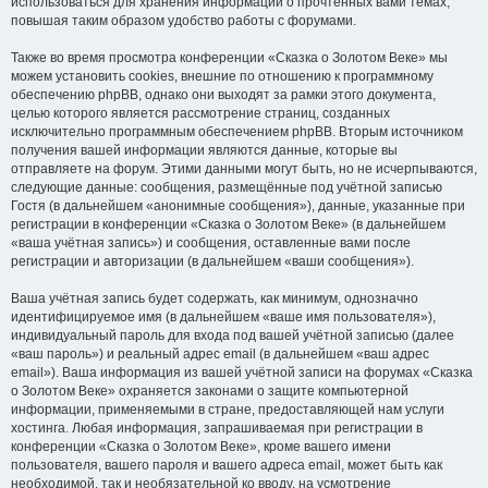
использоваться для хранения информации о прочтённых вами темах,
повышая таким образом удобство работы с форумами.
Также во время просмотра конференции «Сказка о Золотом Веке» мы
можем установить cookies, внешние по отношению к программному
обеспечению phpBB, однако они выходят за рамки этого документа,
целью которого является рассмотрение страниц, созданных
исключительно программным обеспечением phpBB. Вторым источником
получения вашей информации являются данные, которые вы
отправляете на форум. Этими данными могут быть, но не исчерпываются,
следующие данные: сообщения, размещённые под учётной записью
Гостя (в дальнейшем «анонимные сообщения»), данные, указанные при
регистрации в конференции «Сказка о Золотом Веке» (в дальнейшем
«ваша учётная запись») и сообщения, оставленные вами после
регистрации и авторизации (в дальнейшем «ваши сообщения»).
Ваша учётная запись будет содержать, как минимум, однозначно
идентифицируемое имя (в дальнейшем «ваше имя пользователя»),
индивидуальный пароль для входа под вашей учётной записью (далее
«ваш пароль») и реальный адрес email (в дальнейшем «ваш адрес
email»). Ваша информация из вашей учётной записи на форумах «Сказка
о Золотом Веке» охраняется законами о защите компьютерной
информации, применяемыми в стране, предоставляющей нам услуги
хостинга. Любая информация, запрашиваемая при регистрации в
конференции «Сказка о Золотом Веке», кроме вашего имени
пользователя, вашего пароля и вашего адреса email, может быть как
необходимой, так и необязательной ко вводу, на усмотрение