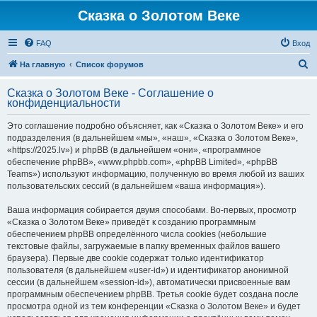
Сказка о Золотом Веке
FAQ
Вход
П
На главную
Список форумов
о
Сказка о Золотом Веке - Соглашение о
и
конфиденциальности
с
Это соглашение подробно объясняет, как «Сказка о Золотом Веке» и его
к
подразделения (в дальнейшем «мы», «наш», «Сказка о Золотом Веке»,
«https://2025.lv») и phpBB (в дальнейшем «они», «программное
обеспечение phpBB», «www.phpbb.com», «phpBB Limited», «phpBB
Teams») используют информацию, полученную во время любой из ваших
пользовательских сессий (в дальнейшем «ваша информация»).
Ваша информация собирается двумя способами. Во-первых, просмотр
«Сказка о Золотом Веке» приведёт к созданию программным
обеспечением phpBB определённого числа cookies (небольшие
текстовые файлы, загружаемые в папку временных файлов вашего
браузера). Первые две cookie содержат только идентификатор
пользователя (в дальнейшем «user-id») и идентификатор анонимной
сессии (в дальнейшем «session-id»), автоматически присвоенные вам
программным обеспечением phpBB. Третья cookie будет создана после
просмотра одной из тем конференции «Сказка о Золотом Веке» и будет