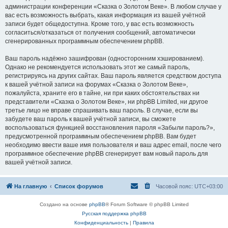
администрации конференции «Сказка о Золотом Веке». В любом случае у
вас есть возможность выбрать, какая информация из вашей учётной
записи будет общедоступна. Кроме того, у вас есть возможность
согласиться/отказаться от получения сообщений, автоматически
сгенерированных программным обеспечением phpBB.
Ваш пароль надёжно зашифрован (односторонним хэшированием).
Однако не рекомендуется использовать этот же самый пароль,
регистрируясь на других сайтах. Ваш пароль является средством доступа
к вашей учётной записи на форумах «Сказка о Золотом Веке»,
пожалуйста, храните его в тайне, ни при каких обстоятельствах ни
представители «Сказка о Золотом Веке», ни phpBB Limited, ни другое
третье лицо не вправе спрашивать ваш пароль. В случае, если вы
забудете ваш пароль к вашей учётной записи, вы сможете
воспользоваться функцией восстановления пароля «Забыли пароль?»,
предусмотренной программным обеспечением phpBB. Вам будет
необходимо ввести ваше имя пользователя и ваш адрес email, после чего
программное обеспечение phpBB сгенерирует вам новый пароль для
вашей учётной записи.
На главную
Список форумов
Часовой пояс:
UTC+03:00
Создано на основе
phpBB
® Forum Software © phpBB Limited
Русская поддержка phpBB
Конфиденциальность
|
Правила