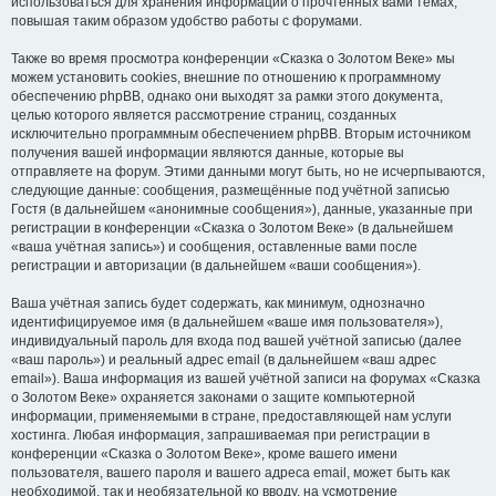
использоваться для хранения информации о прочтённых вами темах,
повышая таким образом удобство работы с форумами.
Также во время просмотра конференции «Сказка о Золотом Веке» мы
можем установить cookies, внешние по отношению к программному
обеспечению phpBB, однако они выходят за рамки этого документа,
целью которого является рассмотрение страниц, созданных
исключительно программным обеспечением phpBB. Вторым источником
получения вашей информации являются данные, которые вы
отправляете на форум. Этими данными могут быть, но не исчерпываются,
следующие данные: сообщения, размещённые под учётной записью
Гостя (в дальнейшем «анонимные сообщения»), данные, указанные при
регистрации в конференции «Сказка о Золотом Веке» (в дальнейшем
«ваша учётная запись») и сообщения, оставленные вами после
регистрации и авторизации (в дальнейшем «ваши сообщения»).
Ваша учётная запись будет содержать, как минимум, однозначно
идентифицируемое имя (в дальнейшем «ваше имя пользователя»),
индивидуальный пароль для входа под вашей учётной записью (далее
«ваш пароль») и реальный адрес email (в дальнейшем «ваш адрес
email»). Ваша информация из вашей учётной записи на форумах «Сказка
о Золотом Веке» охраняется законами о защите компьютерной
информации, применяемыми в стране, предоставляющей нам услуги
хостинга. Любая информация, запрашиваемая при регистрации в
конференции «Сказка о Золотом Веке», кроме вашего имени
пользователя, вашего пароля и вашего адреса email, может быть как
необходимой, так и необязательной ко вводу, на усмотрение