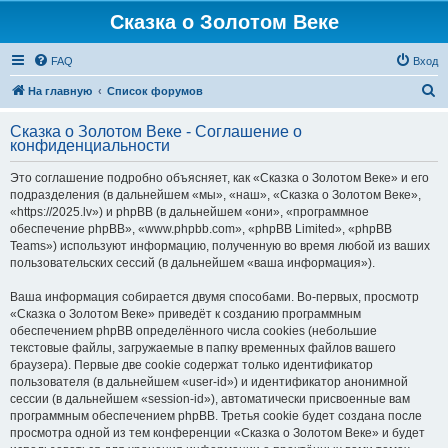
Сказка о Золотом Веке
FAQ
Вход
П
На главную
Список форумов
о
Сказка о Золотом Веке - Соглашение о
и
конфиденциальности
с
Это соглашение подробно объясняет, как «Сказка о Золотом Веке» и его
к
подразделения (в дальнейшем «мы», «наш», «Сказка о Золотом Веке»,
«https://2025.lv») и phpBB (в дальнейшем «они», «программное
обеспечение phpBB», «www.phpbb.com», «phpBB Limited», «phpBB
Teams») используют информацию, полученную во время любой из ваших
пользовательских сессий (в дальнейшем «ваша информация»).
Ваша информация собирается двумя способами. Во-первых, просмотр
«Сказка о Золотом Веке» приведёт к созданию программным
обеспечением phpBB определённого числа cookies (небольшие
текстовые файлы, загружаемые в папку временных файлов вашего
браузера). Первые две cookie содержат только идентификатор
пользователя (в дальнейшем «user-id») и идентификатор анонимной
сессии (в дальнейшем «session-id»), автоматически присвоенные вам
программным обеспечением phpBB. Третья cookie будет создана после
просмотра одной из тем конференции «Сказка о Золотом Веке» и будет