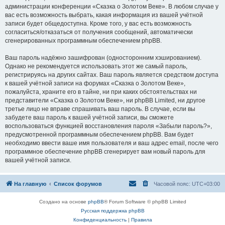
администрации конференции «Сказка о Золотом Веке». В любом случае у
вас есть возможность выбрать, какая информация из вашей учётной
записи будет общедоступна. Кроме того, у вас есть возможность
согласиться/отказаться от получения сообщений, автоматически
сгенерированных программным обеспечением phpBB.
Ваш пароль надёжно зашифрован (односторонним хэшированием).
Однако не рекомендуется использовать этот же самый пароль,
регистрируясь на других сайтах. Ваш пароль является средством доступа
к вашей учётной записи на форумах «Сказка о Золотом Веке»,
пожалуйста, храните его в тайне, ни при каких обстоятельствах ни
представители «Сказка о Золотом Веке», ни phpBB Limited, ни другое
третье лицо не вправе спрашивать ваш пароль. В случае, если вы
забудете ваш пароль к вашей учётной записи, вы сможете
воспользоваться функцией восстановления пароля «Забыли пароль?»,
предусмотренной программным обеспечением phpBB. Вам будет
необходимо ввести ваше имя пользователя и ваш адрес email, после чего
программное обеспечение phpBB сгенерирует вам новый пароль для
вашей учётной записи.
На главную
Список форумов
Часовой пояс:
UTC+03:00
Создано на основе
phpBB
® Forum Software © phpBB Limited
Русская поддержка phpBB
Конфиденциальность
|
Правила