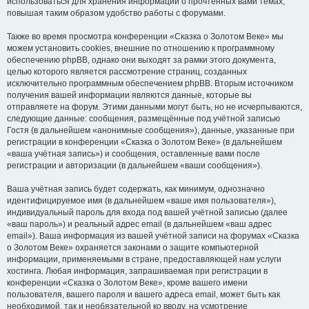
использоваться для хранения информации о прочтённых вами темах,
повышая таким образом удобство работы с форумами.
Также во время просмотра конференции «Сказка о Золотом Веке» мы
можем установить cookies, внешние по отношению к программному
обеспечению phpBB, однако они выходят за рамки этого документа,
целью которого является рассмотрение страниц, созданных
исключительно программным обеспечением phpBB. Вторым источником
получения вашей информации являются данные, которые вы
отправляете на форум. Этими данными могут быть, но не исчерпываются,
следующие данные: сообщения, размещённые под учётной записью
Гостя (в дальнейшем «анонимные сообщения»), данные, указанные при
регистрации в конференции «Сказка о Золотом Веке» (в дальнейшем
«ваша учётная запись») и сообщения, оставленные вами после
регистрации и авторизации (в дальнейшем «ваши сообщения»).
Ваша учётная запись будет содержать, как минимум, однозначно
идентифицируемое имя (в дальнейшем «ваше имя пользователя»),
индивидуальный пароль для входа под вашей учётной записью (далее
«ваш пароль») и реальный адрес email (в дальнейшем «ваш адрес
email»). Ваша информация из вашей учётной записи на форумах «Сказка
о Золотом Веке» охраняется законами о защите компьютерной
информации, применяемыми в стране, предоставляющей нам услуги
хостинга. Любая информация, запрашиваемая при регистрации в
конференции «Сказка о Золотом Веке», кроме вашего имени
пользователя, вашего пароля и вашего адреса email, может быть как
необходимой, так и необязательной ко вводу, на усмотрение