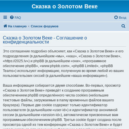
Сказка о Золотом Веке
FAQ
Вход
П
На главную
Список форумов
о
Сказка о Золотом Веке - Соглашение о
и
конфиденциальности
с
Это соглашение подробно объясняет, как «Сказка о Золотом Веке» и его
к
подразделения (в дальнейшем «мы», «наш», «Сказка о Золотом Веке»,
«https://2025.lv») и phpBB (в дальнейшем «они», «программное
обеспечение phpBB», «www.phpbb.com», «phpBB Limited», «phpBB
Teams») используют информацию, полученную во время любой из ваших
пользовательских сессий (в дальнейшем «ваша информация»).
Ваша информация собирается двумя способами. Во-первых, просмотр
«Сказка о Золотом Веке» приведёт к созданию программным
обеспечением phpBB определённого числа cookies (небольшие
текстовые файлы, загружаемые в папку временных файлов вашего
браузера). Первые две cookie содержат только идентификатор
пользователя (в дальнейшем «user-id») и идентификатор анонимной
сессии (в дальнейшем «session-id»), автоматически присвоенные вам
программным обеспечением phpBB. Третья cookie будет создана после
просмотра одной из тем конференции «Сказка о Золотом Веке» и будет