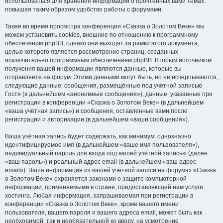
использоваться для хранения информации о прочтённых вами темах,
повышая таким образом удобство работы с форумами.
Также во время просмотра конференции «Сказка о Золотом Веке» мы
можем установить cookies, внешние по отношению к программному
обеспечению phpBB, однако они выходят за рамки этого документа,
целью которого является рассмотрение страниц, созданных
исключительно программным обеспечением phpBB. Вторым источником
получения вашей информации являются данные, которые вы
отправляете на форум. Этими данными могут быть, но не исчерпываются,
следующие данные: сообщения, размещённые под учётной записью
Гостя (в дальнейшем «анонимные сообщения»), данные, указанные при
регистрации в конференции «Сказка о Золотом Веке» (в дальнейшем
«ваша учётная запись») и сообщения, оставленные вами после
регистрации и авторизации (в дальнейшем «ваши сообщения»).
Ваша учётная запись будет содержать, как минимум, однозначно
идентифицируемое имя (в дальнейшем «ваше имя пользователя»),
индивидуальный пароль для входа под вашей учётной записью (далее
«ваш пароль») и реальный адрес email (в дальнейшем «ваш адрес
email»). Ваша информация из вашей учётной записи на форумах «Сказка
о Золотом Веке» охраняется законами о защите компьютерной
информации, применяемыми в стране, предоставляющей нам услуги
хостинга. Любая информация, запрашиваемая при регистрации в
конференции «Сказка о Золотом Веке», кроме вашего имени
пользователя, вашего пароля и вашего адреса email, может быть как
необходимой, так и необязательной ко вводу, на усмотрение