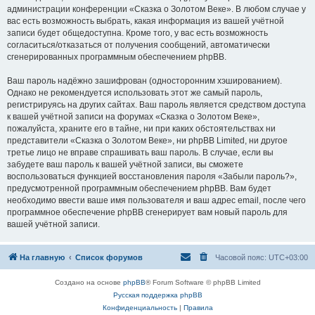
администрации конференции «Сказка о Золотом Веке». В любом случае у
вас есть возможность выбрать, какая информация из вашей учётной
записи будет общедоступна. Кроме того, у вас есть возможность
согласиться/отказаться от получения сообщений, автоматически
сгенерированных программным обеспечением phpBB.
Ваш пароль надёжно зашифрован (односторонним хэшированием).
Однако не рекомендуется использовать этот же самый пароль,
регистрируясь на других сайтах. Ваш пароль является средством доступа
к вашей учётной записи на форумах «Сказка о Золотом Веке»,
пожалуйста, храните его в тайне, ни при каких обстоятельствах ни
представители «Сказка о Золотом Веке», ни phpBB Limited, ни другое
третье лицо не вправе спрашивать ваш пароль. В случае, если вы
забудете ваш пароль к вашей учётной записи, вы сможете
воспользоваться функцией восстановления пароля «Забыли пароль?»,
предусмотренной программным обеспечением phpBB. Вам будет
необходимо ввести ваше имя пользователя и ваш адрес email, после чего
программное обеспечение phpBB сгенерирует вам новый пароль для
вашей учётной записи.
На главную
Список форумов
Часовой пояс:
UTC+03:00
Создано на основе
phpBB
® Forum Software © phpBB Limited
Русская поддержка phpBB
Конфиденциальность
|
Правила