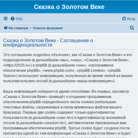
Сказка о Золотом Веке
FAQ
Вход
П
На главную
Список форумов
о
Сказка о Золотом Веке - Соглашение о
и
конфиденциальности
с
Это соглашение подробно объясняет, как «Сказка о Золотом Веке» и его
к
подразделения (в дальнейшем «мы», «наш», «Сказка о Золотом Веке»,
«https://2025.lv») и phpBB (в дальнейшем «они», «программное
обеспечение phpBB», «www.phpbb.com», «phpBB Limited», «phpBB
Teams») используют информацию, полученную во время любой из ваших
пользовательских сессий (в дальнейшем «ваша информация»).
Ваша информация собирается двумя способами. Во-первых, просмотр
«Сказка о Золотом Веке» приведёт к созданию программным
обеспечением phpBB определённого числа cookies (небольшие
текстовые файлы, загружаемые в папку временных файлов вашего
браузера). Первые две cookie содержат только идентификатор
пользователя (в дальнейшем «user-id») и идентификатор анонимной
сессии (в дальнейшем «session-id»), автоматически присвоенные вам
программным обеспечением phpBB. Третья cookie будет создана после
просмотра одной из тем конференции «Сказка о Золотом Веке» и будет