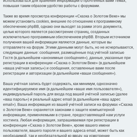
использоваться для хранения информации о прочтённых вами темах,
повышая таким образом удобство работы с форумами.
Также во время просмотра конференции «Сказка о Золотом Веке» мы
можем установить cookies, внешние по отношению к программному
обеспечению phpBB, однако они выходят за рамки этого документа,
целью которого является рассмотрение страниц, созданных
исключительно программным обеспечением phpBB. Вторым источником
получения вашей информации являются данные, которые вы
отправляете на форум. Этими данными могут быть, но не исчерпываются,
следующие данные: сообщения, размещённые под учётной записью
Гостя (в дальнейшем «анонимные сообщения»), данные, указанные при
регистрации в конференции «Сказка о Золотом Веке» (в дальнейшем
«ваша учётная запись») и сообщения, оставленные вами после
регистрации и авторизации (в дальнейшем «ваши сообщения»).
Ваша учётная запись будет содержать, как минимум, однозначно
идентифицируемое имя (в дальнейшем «ваше имя пользователя»),
индивидуальный пароль для входа под вашей учётной записью (далее
«ваш пароль») и реальный адрес email (в дальнейшем «ваш адрес
email»). Ваша информация из вашей учётной записи на форумах «Сказка
о Золотом Веке» охраняется законами о защите компьютерной
информации, применяемыми в стране, предоставляющей нам услуги
хостинга. Любая информация, запрашиваемая при регистрации в
конференции «Сказка о Золотом Веке», кроме вашего имени
пользователя, вашего пароля и вашего адреса email, может быть как
необходимой, так и необязательной ко вводу, на усмотрение