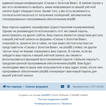
администрации конференции «Сказка о Золотом Веке». В любом случае у
вас есть возможность выбрать, какая информация из вашей учётной
записи будет общедоступна. Кроме того, у вас есть возможность
согласиться/отказаться от получения сообщений, автоматически
сгенерированных программным обеспечением phpBB.
Ваш пароль надёжно зашифрован (односторонним хэшированием).
Однако не рекомендуется использовать этот же самый пароль,
регистрируясь на других сайтах. Ваш пароль является средством доступа
к вашей учётной записи на форумах «Сказка о Золотом Веке»,
пожалуйста, храните его в тайне, ни при каких обстоятельствах ни
представители «Сказка о Золотом Веке», ни phpBB Limited, ни другое
третье лицо не вправе спрашивать ваш пароль. В случае, если вы
забудете ваш пароль к вашей учётной записи, вы сможете
воспользоваться функцией восстановления пароля «Забыли пароль?»,
предусмотренной программным обеспечением phpBB. Вам будет
необходимо ввести ваше имя пользователя и ваш адрес email, после чего
программное обеспечение phpBB сгенерирует вам новый пароль для
вашей учётной записи.
На главную
Список форумов
Часовой пояс:
UTC+03:00
Создано на основе
phpBB
® Forum Software © phpBB Limited
Русская поддержка phpBB
Конфиденциальность
|
Правила