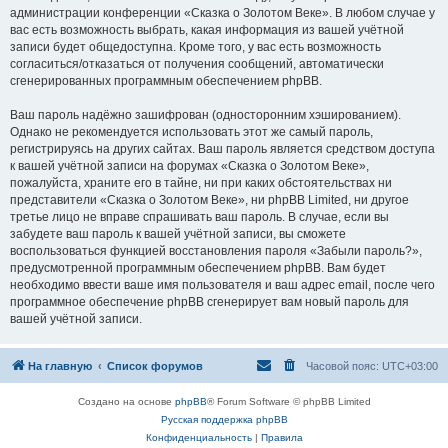
администрации конференции «Сказка о Золотом Веке». В любом случае у
вас есть возможность выбрать, какая информация из вашей учётной
записи будет общедоступна. Кроме того, у вас есть возможность
согласиться/отказаться от получения сообщений, автоматически
сгенерированных программным обеспечением phpBB.
Ваш пароль надёжно зашифрован (односторонним хэшированием).
Однако не рекомендуется использовать этот же самый пароль,
регистрируясь на других сайтах. Ваш пароль является средством доступа
к вашей учётной записи на форумах «Сказка о Золотом Веке»,
пожалуйста, храните его в тайне, ни при каких обстоятельствах ни
представители «Сказка о Золотом Веке», ни phpBB Limited, ни другое
третье лицо не вправе спрашивать ваш пароль. В случае, если вы
забудете ваш пароль к вашей учётной записи, вы сможете
воспользоваться функцией восстановления пароля «Забыли пароль?»,
предусмотренной программным обеспечением phpBB. Вам будет
необходимо ввести ваше имя пользователя и ваш адрес email, после чего
программное обеспечение phpBB сгенерирует вам новый пароль для
вашей учётной записи.
На главную
Список форумов
Часовой пояс:
UTC+03:00
Создано на основе
phpBB
® Forum Software © phpBB Limited
Русская поддержка phpBB
Конфиденциальность
|
Правила