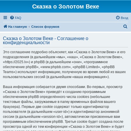
Сказка о Золотом Веке
FAQ
Вход
П
На главную
Список форумов
о
Сказка о Золотом Веке - Соглашение о
и
конфиденциальности
с
Это соглашение подробно объясняет, как «Сказка о Золотом Веке» и его
к
подразделения (в дальнейшем «мы», «наш», «Сказка о Золотом Веке»,
«https://2025.lv») и phpBB (в дальнейшем «они», «программное
обеспечение phpBB», «www.phpbb.com», «phpBB Limited», «phpBB
Teams») используют информацию, полученную во время любой из ваших
пользовательских сессий (в дальнейшем «ваша информация»).
Ваша информация собирается двумя способами. Во-первых, просмотр
«Сказка о Золотом Веке» приведёт к созданию программным
обеспечением phpBB определённого числа cookies (небольшие
текстовые файлы, загружаемые в папку временных файлов вашего
браузера). Первые две cookie содержат только идентификатор
пользователя (в дальнейшем «user-id») и идентификатор анонимной
сессии (в дальнейшем «session-id»), автоматически присвоенные вам
программным обеспечением phpBB. Третья cookie будет создана после
просмотра одной из тем конференции «Сказка о Золотом Веке» и будет