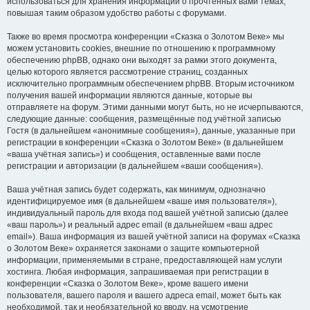
использоваться для хранения информации о прочтённых вами темах,
повышая таким образом удобство работы с форумами.
Также во время просмотра конференции «Сказка о Золотом Веке» мы
можем установить cookies, внешние по отношению к программному
обеспечению phpBB, однако они выходят за рамки этого документа,
целью которого является рассмотрение страниц, созданных
исключительно программным обеспечением phpBB. Вторым источником
получения вашей информации являются данные, которые вы
отправляете на форум. Этими данными могут быть, но не исчерпываются,
следующие данные: сообщения, размещённые под учётной записью
Гостя (в дальнейшем «анонимные сообщения»), данные, указанные при
регистрации в конференции «Сказка о Золотом Веке» (в дальнейшем
«ваша учётная запись») и сообщения, оставленные вами после
регистрации и авторизации (в дальнейшем «ваши сообщения»).
Ваша учётная запись будет содержать, как минимум, однозначно
идентифицируемое имя (в дальнейшем «ваше имя пользователя»),
индивидуальный пароль для входа под вашей учётной записью (далее
«ваш пароль») и реальный адрес email (в дальнейшем «ваш адрес
email»). Ваша информация из вашей учётной записи на форумах «Сказка
о Золотом Веке» охраняется законами о защите компьютерной
информации, применяемыми в стране, предоставляющей нам услуги
хостинга. Любая информация, запрашиваемая при регистрации в
конференции «Сказка о Золотом Веке», кроме вашего имени
пользователя, вашего пароля и вашего адреса email, может быть как
необходимой, так и необязательной ко вводу, на усмотрение