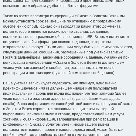
использоваться для хранения информации о прочтённых вами темах,
повышая таким образом удобство работы с форумами.
Также во время просмотра конференции «Сказка о Золотом Веке» мы
можем установить cookies, внешние по отношению к программному
обеспечению phpBB, однако они выходят за рамки этого документа,
целью которого является рассмотрение страниц, созданных
исключительно программным обеспечением phpBB. Вторым источником
получения вашей информации являются данные, которые вы
отправляете на форум. Этими данными могут быть, но не исчерпываются,
следующие данные: сообщения, размещённые под учётной записью
Гостя (в дальнейшем «анонимные сообщения»), данные, указанные при
регистрации в конференции «Сказка о Золотом Веке» (в дальнейшем
«ваша учётная запись») и сообщения, оставленные вами после
регистрации и авторизации (в дальнейшем «ваши сообщения»).
Ваша учётная запись будет содержать, как минимум, однозначно
идентифицируемое имя (в дальнейшем «ваше имя пользователя»),
индивидуальный пароль для входа под вашей учётной записью (далее
«ваш пароль») и реальный адрес email (в дальнейшем «ваш адрес
email»). Ваша информация из вашей учётной записи на форумах «Сказка
о Золотом Веке» охраняется законами о защите компьютерной
информации, применяемыми в стране, предоставляющей нам услуги
хостинга. Любая информация, запрашиваемая при регистрации в
конференции «Сказка о Золотом Веке», кроме вашего имени
пользователя, вашего пароля и вашего адреса email, может быть как
необходимой, так и необязательной ко вводу, на усмотрение