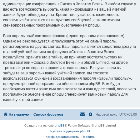
администрации конференции «Сказка о Золотом Веке». В любом случае у
вас есть возможность выбрать, какая информация из вашей учётной
записи будет общедоступна. Кроме того, у вас есть возможность
согласиться/отказаться от получения сообщений, автоматически
сгенерированных программным обеспечением phpBB.
Ваш пароль надёжно зашифрован (односторонним хэшированием).
Однако не рекомендуется использовать этот же самый пароль,
регистрируясь на других сайтах. Ваш пароль является средством доступа
к вашей учётной записи на форумах «Сказка о Золотом Веке»,
пожалуйста, храните его в тайне, ни при каких обстоятельствах ни
представители «Сказка о Золотом Веке», ни phpBB Limited, ни другое
третье лицо не вправе спрашивать ваш пароль. В случае, если вы
забудете ваш пароль к вашей учётной записи, вы сможете
воспользоваться функцией восстановления пароля «Забыли пароль?»,
предусмотренной программным обеспечением phpBB. Вам будет
необходимо ввести ваше имя пользователя и ваш адрес email, после чего
программное обеспечение phpBB сгенерирует вам новый пароль для
вашей учётной записи.
На главную
Список форумов
Часовой пояс:
UTC+03:00
Создано на основе
phpBB
® Forum Software © phpBB Limited
Русская поддержка phpBB
Конфиденциальность
|
Правила