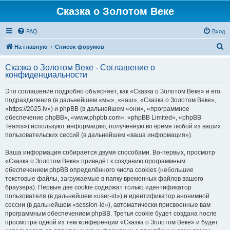
Сказка о Золотом Веке
FAQ
Вход
П
На главную
Список форумов
о
Сказка о Золотом Веке - Соглашение о
и
конфиденциальности
с
Это соглашение подробно объясняет, как «Сказка о Золотом Веке» и его
к
подразделения (в дальнейшем «мы», «наш», «Сказка о Золотом Веке»,
«https://2025.lv») и phpBB (в дальнейшем «они», «программное
обеспечение phpBB», «www.phpbb.com», «phpBB Limited», «phpBB
Teams») используют информацию, полученную во время любой из ваших
пользовательских сессий (в дальнейшем «ваша информация»).
Ваша информация собирается двумя способами. Во-первых, просмотр
«Сказка о Золотом Веке» приведёт к созданию программным
обеспечением phpBB определённого числа cookies (небольшие
текстовые файлы, загружаемые в папку временных файлов вашего
браузера). Первые две cookie содержат только идентификатор
пользователя (в дальнейшем «user-id») и идентификатор анонимной
сессии (в дальнейшем «session-id»), автоматически присвоенные вам
программным обеспечением phpBB. Третья cookie будет создана после
просмотра одной из тем конференции «Сказка о Золотом Веке» и будет