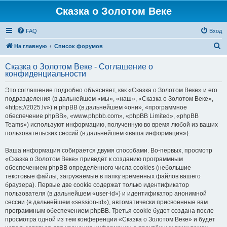
Сказка о Золотом Веке
FAQ
Вход
П
На главную
Список форумов
о
Сказка о Золотом Веке - Соглашение о
и
конфиденциальности
с
Это соглашение подробно объясняет, как «Сказка о Золотом Веке» и его
к
подразделения (в дальнейшем «мы», «наш», «Сказка о Золотом Веке»,
«https://2025.lv») и phpBB (в дальнейшем «они», «программное
обеспечение phpBB», «www.phpbb.com», «phpBB Limited», «phpBB
Teams») используют информацию, полученную во время любой из ваших
пользовательских сессий (в дальнейшем «ваша информация»).
Ваша информация собирается двумя способами. Во-первых, просмотр
«Сказка о Золотом Веке» приведёт к созданию программным
обеспечением phpBB определённого числа cookies (небольшие
текстовые файлы, загружаемые в папку временных файлов вашего
браузера). Первые две cookie содержат только идентификатор
пользователя (в дальнейшем «user-id») и идентификатор анонимной
сессии (в дальнейшем «session-id»), автоматически присвоенные вам
программным обеспечением phpBB. Третья cookie будет создана после
просмотра одной из тем конференции «Сказка о Золотом Веке» и будет