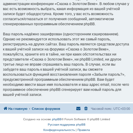
администрации конференции «Сказка о Золотом Веке». В любом случае у
вас есть возможность выбрать, какая информация из вашей учётной
записи будет общедоступна. Кроме того, у вас есть возможность
согласиться/отказаться от получения сообщений, автоматически
сгенерированных программным обеспечением phpBB.
Ваш пароль надёжно зашифрован (односторонним хэшированием).
Однако не рекомендуется использовать этот же самый пароль,
регистрируясь на других сайтах. Ваш пароль является средством доступа
к вашей учётной записи на форумах «Сказка о Золотом Веке»,
пожалуйста, храните его в тайне, ни при каких обстоятельствах ни
представители «Сказка о Золотом Веке», ни phpBB Limited, ни другое
третье лицо не вправе спрашивать ваш пароль. В случае, если вы
забудете ваш пароль к вашей учётной записи, вы сможете
воспользоваться функцией восстановления пароля «Забыли пароль?»,
предусмотренной программным обеспечением phpBB. Вам будет
необходимо ввести ваше имя пользователя и ваш адрес email, после чего
программное обеспечение phpBB сгенерирует вам новый пароль для
вашей учётной записи.
На главную
Список форумов
Часовой пояс:
UTC+03:00
Создано на основе
phpBB
® Forum Software © phpBB Limited
Русская поддержка phpBB
Конфиденциальность
|
Правила