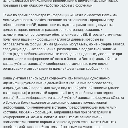
использоваться для хранения информации о прочтённых вами темах,
повышая таким образом удобство работы с форумами.
Также во время просмотра конференции «Сказка о Золотом Веке» мы
можем установить cookies, внешние по отношению к программному
обеспечению phpBB, однако они выходят за рамки этого документа,
целью которого является рассмотрение страниц, созданных
исключительно программным обеспечением phpBB. Вторым источником
получения вашей информации являются данные, которые вы
отправляете на форум. Этими данными могут быть, но не исчерпываются,
следующие данные: сообщения, размещённые под учётной записью
Гостя (в дальнейшем «анонимные сообщения»), данные, указанные при
регистрации в конференции «Сказка о Золотом Веке» (в дальнейшем
«ваша учётная запись») и сообщения, оставленные вами после
регистрации и авторизации (в дальнейшем «ваши сообщения»).
Ваша учётная запись будет содержать, как минимум, однозначно
идентифицируемое имя (в дальнейшем «ваше имя пользователя»),
индивидуальный пароль для входа под вашей учётной записью (далее
«ваш пароль») и реальный адрес email (в дальнейшем «ваш адрес
email»). Ваша информация из вашей учётной записи на форумах «Сказка
о Золотом Веке» охраняется законами о защите компьютерной
информации, применяемыми в стране, предоставляющей нам услуги
хостинга. Любая информация, запрашиваемая при регистрации в
конференции «Сказка о Золотом Веке», кроме вашего имени
пользователя, вашего пароля и вашего адреса email, может быть как
необходимой, так и необязательной ко вводу, на усмотрение