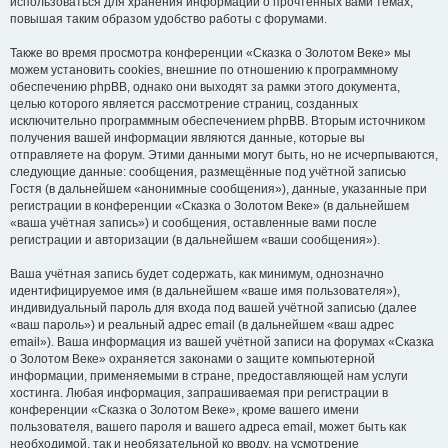
использоваться для хранения информации о прочтённых вами темах,
повышая таким образом удобство работы с форумами.
Также во время просмотра конференции «Сказка о Золотом Веке» мы
можем установить cookies, внешние по отношению к программному
обеспечению phpBB, однако они выходят за рамки этого документа,
целью которого является рассмотрение страниц, созданных
исключительно программным обеспечением phpBB. Вторым источником
получения вашей информации являются данные, которые вы
отправляете на форум. Этими данными могут быть, но не исчерпываются,
следующие данные: сообщения, размещённые под учётной записью
Гостя (в дальнейшем «анонимные сообщения»), данные, указанные при
регистрации в конференции «Сказка о Золотом Веке» (в дальнейшем
«ваша учётная запись») и сообщения, оставленные вами после
регистрации и авторизации (в дальнейшем «ваши сообщения»).
Ваша учётная запись будет содержать, как минимум, однозначно
идентифицируемое имя (в дальнейшем «ваше имя пользователя»),
индивидуальный пароль для входа под вашей учётной записью (далее
«ваш пароль») и реальный адрес email (в дальнейшем «ваш адрес
email»). Ваша информация из вашей учётной записи на форумах «Сказка
о Золотом Веке» охраняется законами о защите компьютерной
информации, применяемыми в стране, предоставляющей нам услуги
хостинга. Любая информация, запрашиваемая при регистрации в
конференции «Сказка о Золотом Веке», кроме вашего имени
пользователя, вашего пароля и вашего адреса email, может быть как
необходимой, так и необязательной ко вводу, на усмотрение