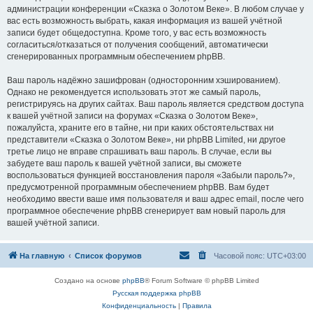
администрации конференции «Сказка о Золотом Веке». В любом случае у
вас есть возможность выбрать, какая информация из вашей учётной
записи будет общедоступна. Кроме того, у вас есть возможность
согласиться/отказаться от получения сообщений, автоматически
сгенерированных программным обеспечением phpBB.
Ваш пароль надёжно зашифрован (односторонним хэшированием).
Однако не рекомендуется использовать этот же самый пароль,
регистрируясь на других сайтах. Ваш пароль является средством доступа
к вашей учётной записи на форумах «Сказка о Золотом Веке»,
пожалуйста, храните его в тайне, ни при каких обстоятельствах ни
представители «Сказка о Золотом Веке», ни phpBB Limited, ни другое
третье лицо не вправе спрашивать ваш пароль. В случае, если вы
забудете ваш пароль к вашей учётной записи, вы сможете
воспользоваться функцией восстановления пароля «Забыли пароль?»,
предусмотренной программным обеспечением phpBB. Вам будет
необходимо ввести ваше имя пользователя и ваш адрес email, после чего
программное обеспечение phpBB сгенерирует вам новый пароль для
вашей учётной записи.
На главную
Список форумов
Часовой пояс:
UTC+03:00
Создано на основе
phpBB
® Forum Software © phpBB Limited
Русская поддержка phpBB
Конфиденциальность
|
Правила