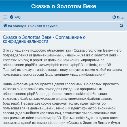
Сказка о Золотом Веке
FAQ
Вход
П
На главную
Список форумов
о
Сказка о Золотом Веке - Соглашение о
и
конфиденциальности
с
Это соглашение подробно объясняет, как «Сказка о Золотом Веке» и его
к
подразделения (в дальнейшем «мы», «наш», «Сказка о Золотом Веке»,
«https://2025.lv») и phpBB (в дальнейшем «они», «программное
обеспечение phpBB», «www.phpbb.com», «phpBB Limited», «phpBB
Teams») используют информацию, полученную во время любой из ваших
пользовательских сессий (в дальнейшем «ваша информация»).
Ваша информация собирается двумя способами. Во-первых, просмотр
«Сказка о Золотом Веке» приведёт к созданию программным
обеспечением phpBB определённого числа cookies (небольшие
текстовые файлы, загружаемые в папку временных файлов вашего
браузера). Первые две cookie содержат только идентификатор
пользователя (в дальнейшем «user-id») и идентификатор анонимной
сессии (в дальнейшем «session-id»), автоматически присвоенные вам
программным обеспечением phpBB. Третья cookie будет создана после
просмотра одной из тем конференции «Сказка о Золотом Веке» и будет