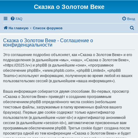
Сказка о Золотом Веке
FAQ
Вход
П
На главную
Список форумов
о
Сказка о Золотом Веке - Соглашение о
и
конфиденциальности
с
Это соглашение подробно объясняет, как «Сказка о Золотом Веке» и его
к
подразделения (в дальнейшем «мы», «наш», «Сказка о Золотом Веке»,
«https://2025.lv») и phpBB (в дальнейшем «они», «программное
обеспечение phpBB», «www.phpbb.com», «phpBB Limited», «phpBB
Teams») используют информацию, полученную во время любой из ваших
пользовательских сессий (в дальнейшем «ваша информация»).
Ваша информация собирается двумя способами. Во-первых, просмотр
«Сказка о Золотом Веке» приведёт к созданию программным
обеспечением phpBB определённого числа cookies (небольшие
текстовые файлы, загружаемые в папку временных файлов вашего
браузера). Первые две cookie содержат только идентификатор
пользователя (в дальнейшем «user-id») и идентификатор анонимной
сессии (в дальнейшем «session-id»), автоматически присвоенные вам
программным обеспечением phpBB. Третья cookie будет создана после
просмотра одной из тем конференции «Сказка о Золотом Веке» и будет