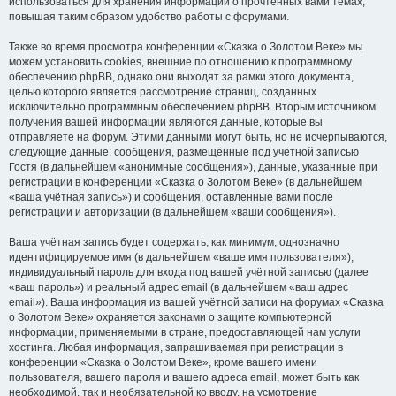
использоваться для хранения информации о прочтённых вами темах,
повышая таким образом удобство работы с форумами.
Также во время просмотра конференции «Сказка о Золотом Веке» мы
можем установить cookies, внешние по отношению к программному
обеспечению phpBB, однако они выходят за рамки этого документа,
целью которого является рассмотрение страниц, созданных
исключительно программным обеспечением phpBB. Вторым источником
получения вашей информации являются данные, которые вы
отправляете на форум. Этими данными могут быть, но не исчерпываются,
следующие данные: сообщения, размещённые под учётной записью
Гостя (в дальнейшем «анонимные сообщения»), данные, указанные при
регистрации в конференции «Сказка о Золотом Веке» (в дальнейшем
«ваша учётная запись») и сообщения, оставленные вами после
регистрации и авторизации (в дальнейшем «ваши сообщения»).
Ваша учётная запись будет содержать, как минимум, однозначно
идентифицируемое имя (в дальнейшем «ваше имя пользователя»),
индивидуальный пароль для входа под вашей учётной записью (далее
«ваш пароль») и реальный адрес email (в дальнейшем «ваш адрес
email»). Ваша информация из вашей учётной записи на форумах «Сказка
о Золотом Веке» охраняется законами о защите компьютерной
информации, применяемыми в стране, предоставляющей нам услуги
хостинга. Любая информация, запрашиваемая при регистрации в
конференции «Сказка о Золотом Веке», кроме вашего имени
пользователя, вашего пароля и вашего адреса email, может быть как
необходимой, так и необязательной ко вводу, на усмотрение