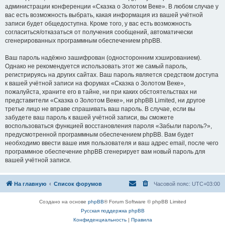
администрации конференции «Сказка о Золотом Веке». В любом случае у
вас есть возможность выбрать, какая информация из вашей учётной
записи будет общедоступна. Кроме того, у вас есть возможность
согласиться/отказаться от получения сообщений, автоматически
сгенерированных программным обеспечением phpBB.
Ваш пароль надёжно зашифрован (односторонним хэшированием).
Однако не рекомендуется использовать этот же самый пароль,
регистрируясь на других сайтах. Ваш пароль является средством доступа
к вашей учётной записи на форумах «Сказка о Золотом Веке»,
пожалуйста, храните его в тайне, ни при каких обстоятельствах ни
представители «Сказка о Золотом Веке», ни phpBB Limited, ни другое
третье лицо не вправе спрашивать ваш пароль. В случае, если вы
забудете ваш пароль к вашей учётной записи, вы сможете
воспользоваться функцией восстановления пароля «Забыли пароль?»,
предусмотренной программным обеспечением phpBB. Вам будет
необходимо ввести ваше имя пользователя и ваш адрес email, после чего
программное обеспечение phpBB сгенерирует вам новый пароль для
вашей учётной записи.
На главную
Список форумов
Часовой пояс:
UTC+03:00
Создано на основе
phpBB
® Forum Software © phpBB Limited
Русская поддержка phpBB
Конфиденциальность
|
Правила