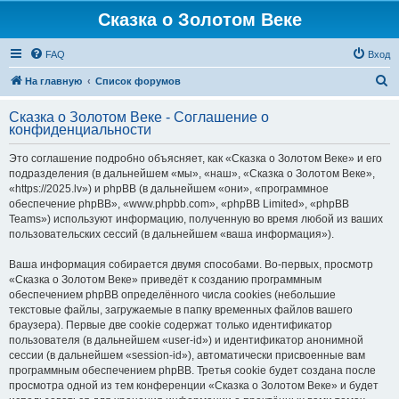
Сказка о Золотом Веке
FAQ
Вход
П
На главную
Список форумов
о
Сказка о Золотом Веке - Соглашение о
и
конфиденциальности
с
Это соглашение подробно объясняет, как «Сказка о Золотом Веке» и его
к
подразделения (в дальнейшем «мы», «наш», «Сказка о Золотом Веке»,
«https://2025.lv») и phpBB (в дальнейшем «они», «программное
обеспечение phpBB», «www.phpbb.com», «phpBB Limited», «phpBB
Teams») используют информацию, полученную во время любой из ваших
пользовательских сессий (в дальнейшем «ваша информация»).
Ваша информация собирается двумя способами. Во-первых, просмотр
«Сказка о Золотом Веке» приведёт к созданию программным
обеспечением phpBB определённого числа cookies (небольшие
текстовые файлы, загружаемые в папку временных файлов вашего
браузера). Первые две cookie содержат только идентификатор
пользователя (в дальнейшем «user-id») и идентификатор анонимной
сессии (в дальнейшем «session-id»), автоматически присвоенные вам
программным обеспечением phpBB. Третья cookie будет создана после
просмотра одной из тем конференции «Сказка о Золотом Веке» и будет