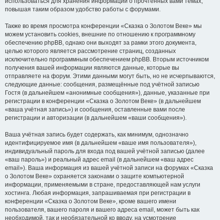
использоваться для хранения информации о прочтённых вами темах,
повышая таким образом удобство работы с форумами.
Также во время просмотра конференции «Сказка о Золотом Веке» мы
можем установить cookies, внешние по отношению к программному
обеспечению phpBB, однако они выходят за рамки этого документа,
целью которого является рассмотрение страниц, созданных
исключительно программным обеспечением phpBB. Вторым источником
получения вашей информации являются данные, которые вы
отправляете на форум. Этими данными могут быть, но не исчерпываются,
следующие данные: сообщения, размещённые под учётной записью
Гостя (в дальнейшем «анонимные сообщения»), данные, указанные при
регистрации в конференции «Сказка о Золотом Веке» (в дальнейшем
«ваша учётная запись») и сообщения, оставленные вами после
регистрации и авторизации (в дальнейшем «ваши сообщения»).
Ваша учётная запись будет содержать, как минимум, однозначно
идентифицируемое имя (в дальнейшем «ваше имя пользователя»),
индивидуальный пароль для входа под вашей учётной записью (далее
«ваш пароль») и реальный адрес email (в дальнейшем «ваш адрес
email»). Ваша информация из вашей учётной записи на форумах «Сказка
о Золотом Веке» охраняется законами о защите компьютерной
информации, применяемыми в стране, предоставляющей нам услуги
хостинга. Любая информация, запрашиваемая при регистрации в
конференции «Сказка о Золотом Веке», кроме вашего имени
пользователя, вашего пароля и вашего адреса email, может быть как
необходимой, так и необязательной ко вводу, на усмотрение