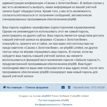
администрации конференции «Сказка о Золотом Веке». В любом случае у
вас есть возможность выбрать, какая информация из вашей учётной
записи будет общедоступна. Кроме того, у вас есть возможность
согласиться/отказаться от получения сообщений, автоматически
сгенерированных программным обеспечением phpBB.
Ваш пароль надёжно зашифрован (односторонним хэшированием).
Однако не рекомендуется использовать этот же самый пароль,
регистрируясь на других сайтах. Ваш пароль является средством доступа
к вашей учётной записи на форумах «Сказка о Золотом Веке»,
пожалуйста, храните его в тайне, ни при каких обстоятельствах ни
представители «Сказка о Золотом Веке», ни phpBB Limited, ни другое
третье лицо не вправе спрашивать ваш пароль. В случае, если вы
забудете ваш пароль к вашей учётной записи, вы сможете
воспользоваться функцией восстановления пароля «Забыли пароль?»,
предусмотренной программным обеспечением phpBB. Вам будет
необходимо ввести ваше имя пользователя и ваш адрес email, после чего
программное обеспечение phpBB сгенерирует вам новый пароль для
вашей учётной записи.
На главную
Список форумов
Часовой пояс:
UTC+03:00
Создано на основе
phpBB
® Forum Software © phpBB Limited
Русская поддержка phpBB
Конфиденциальность
|
Правила