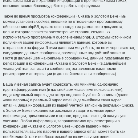
использоваться для хранения информации о прочтённых вами темах,
повышая таким образом удобство работы с форумами.
Также во время просмотра конференции «Сказка о Золотом Веке» мы
можем установить cookies, внешние по отношению к программному
обеспечению phpBB, однако они выходят за рамки этого документа,
целью которого является рассмотрение страниц, созданных
исключительно программным обеспечением phpBB. Вторым источником
получения вашей информации являются данные, которые вы
отправляете на форум. Этими данными могут быть, но не исчерпываются,
следующие данные: сообщения, размещённые под учётной записью
Гостя (в дальнейшем «анонимные сообщения»), данные, указанные при
регистрации в конференции «Сказка о Золотом Веке» (в дальнейшем
«ваша учётная запись») и сообщения, оставленные вами после
регистрации и авторизации (в дальнейшем «ваши сообщения»).
Ваша учётная запись будет содержать, как минимум, однозначно
идентифицируемое имя (в дальнейшем «ваше имя пользователя»),
индивидуальный пароль для входа под вашей учётной записью (далее
«ваш пароль») и реальный адрес email (в дальнейшем «ваш адрес
email»). Ваша информация из вашей учётной записи на форумах «Сказка
о Золотом Веке» охраняется законами о защите компьютерной
информации, применяемыми в стране, предоставляющей нам услуги
хостинга. Любая информация, запрашиваемая при регистрации в
конференции «Сказка о Золотом Веке», кроме вашего имени
пользователя, вашего пароля и вашего адреса email, может быть как
необходимой, так и необязательной ко вводу, на усмотрение