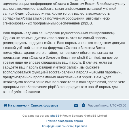
администрации конференции «Сказка о Золотом Веке». В любом случае у
вас есть возможность выбрать, какая информация из вашей учётной
записи будет общедоступна. Кроме того, у вас есть возможность
согласиться/отказаться от получения сообщений, автоматически
сгенерированных программным обеспечением phpBB.
Ваш пароль надёжно зашифрован (односторонним хэшированием).
Однако не рекомендуется использовать этот же самый пароль,
регистрируясь на других сайтах. Ваш пароль является средством доступа
к вашей учётной записи на форумах «Сказка о Золотом Веке»,
пожалуйста, храните его в тайне, ни при каких обстоятельствах ни
представители «Сказка о Золотом Веке», ни phpBB Limited, ни другое
третье лицо не вправе спрашивать ваш пароль. В случае, если вы
забудете ваш пароль к вашей учётной записи, вы сможете
воспользоваться функцией восстановления пароля «Забыли пароль?»,
предусмотренной программным обеспечением phpBB. Вам будет
необходимо ввести ваше имя пользователя и ваш адрес email, после чего
программное обеспечение phpBB сгенерирует вам новый пароль для
вашей учётной записи.
На главную
Список форумов
Часовой пояс:
UTC+03:00
Создано на основе
phpBB
® Forum Software © phpBB Limited
Русская поддержка phpBB
Конфиденциальность
|
Правила