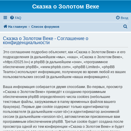
Сказка о Золотом Веке
FAQ
Вход
П
На главную
Список форумов
о
Сказка о Золотом Веке - Соглашение о
и
конфиденциальности
с
Это соглашение подробно объясняет, как «Сказка о Золотом Веке» и его
к
подразделения (в дальнейшем «мы», «наш», «Сказка о Золотом Веке»,
«https://2025.lv») и phpBB (в дальнейшем «они», «программное
обеспечение phpBB», «www.phpbb.com», «phpBB Limited», «phpBB
Teams») используют информацию, полученную во время любой из ваших
пользовательских сессий (в дальнейшем «ваша информация»).
Ваша информация собирается двумя способами. Во-первых, просмотр
«Сказка о Золотом Веке» приведёт к созданию программным
обеспечением phpBB определённого числа cookies (небольшие
текстовые файлы, загружаемые в папку временных файлов вашего
браузера). Первые две cookie содержат только идентификатор
пользователя (в дальнейшем «user-id») и идентификатор анонимной
сессии (в дальнейшем «session-id»), автоматически присвоенные вам
программным обеспечением phpBB. Третья cookie будет создана после
просмотра одной из тем конференции «Сказка о Золотом Веке» и будет