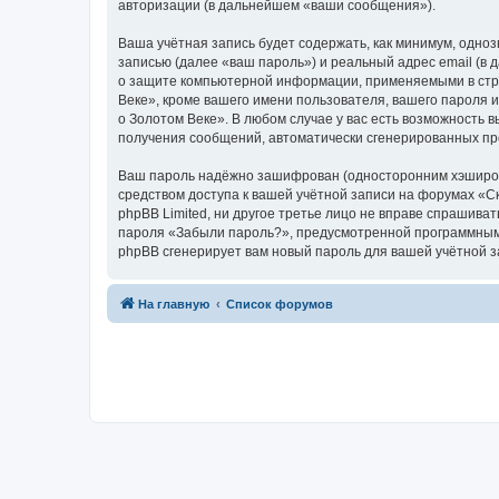
авторизации (в дальнейшем «ваши сообщения»).
Ваша учётная запись будет содержать, как минимум, одн
записью (далее «ваш пароль») и реальный адрес email (в
о защите компьютерной информации, применяемыми в стра
Веке», кроме вашего имени пользователя, вашего пароля и
о Золотом Веке». В любом случае у вас есть возможность в
получения сообщений, автоматически сгенерированных п
Ваш пароль надёжно зашифрован (односторонним хэширован
средством доступа к вашей учётной записи на форумах «Ска
phpBB Limited, ни другое третье лицо не вправе спрашива
пароля «Забыли пароль?», предусмотренной программным 
phpBB сгенерирует вам новый пароль для вашей учётной з
На главную
Список форумов