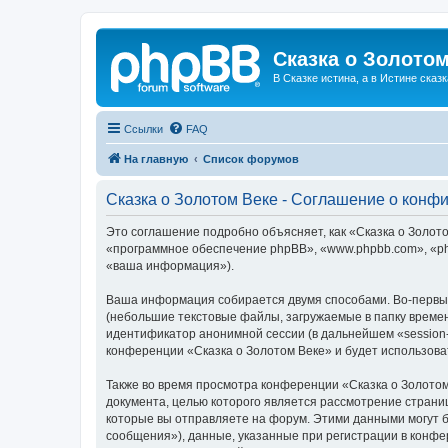
Сказка о Золотом
В Сказке истина, а в Истине сказк
Ссылки
FAQ
На главную
Список форумов
Сказка о Золотом Веке - Соглашение о конф
Это соглашение подробно объясняет, как «Сказка о Золотом
«программное обеспечение phpBB», «www.phpbb.com», «ph
«ваша информация»).
Ваша информация собирается двумя способами. Во-первых
(небольшие текстовые файлы, загружаемые в папку времен
идентификатор анонимной сессии (в дальнейшем «session-
конференции «Сказка о Золотом Веке» и будет использов
Также во время просмотра конференции «Сказка о Золотом
документа, целью которого является рассмотрение стран
которые вы отправляете на форум. Этими данными могут 
сообщения»), данные, указанные при регистрации в конфе