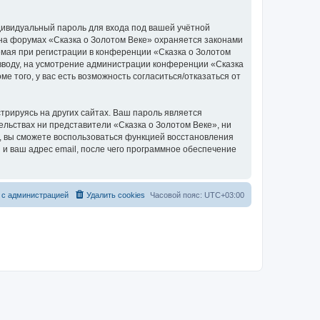
дивидуальный пароль для входа под вашей учётной
 на форумах «Сказка о Золотом Веке» охраняется законами
мая при регистрации в конференции «Сказка о Золотом
о вводу, на усмотрение администрации конференции «Сказка
е того, у вас есть возможность согласиться/отказаться от
рируясь на других сайтах. Ваш пароль является
тельствах ни представители «Сказка о Золотом Веке», ни
си, вы сможете воспользоваться функцией восстановления
 ваш адрес email, после чего программное обеспечение
 с администрацией
Удалить cookies
Часовой пояс:
UTC+03:00