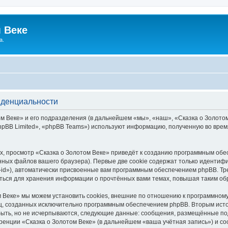
 Веке
а.
иденциальности
 Веке» и его подразделения (в дальнейшем «мы», «наш», «Сказка о Золотом В
pBB Limited», «phpBB Teams») используют информацию, полученную во врем
, просмотр «Сказка о Золотом Веке» приведёт к созданию программным обе
ных файлов вашего браузера). Первые две cookie содержат только идентифик
id»), автоматически присвоенные вам программным обеспечением phpBB. Тре
аться для хранения информации о прочтённых вами темах, повышая таким об
 Веке» мы можем установить cookies, внешние по отношению к программному
иц, созданных исключительно программным обеспечением phpBB. Вторым ис
быть, но не исчерпываются, следующие данные: сообщения, размещённые по
ренции «Сказка о Золотом Веке» (в дальнейшем «ваша учётная запись») и с