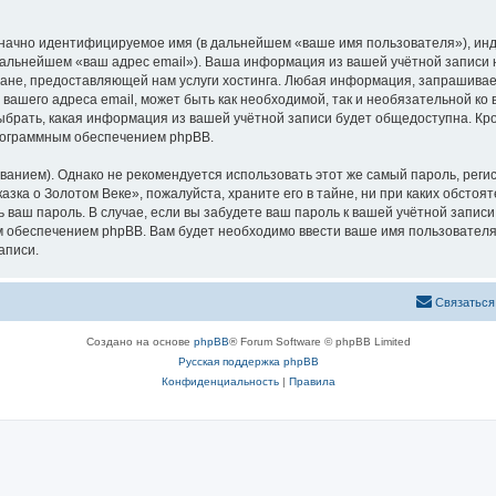
означно идентифицируемое имя (в дальнейшем «ваше имя пользователя»), ин
 дальнейшем «ваш адрес email»). Ваша информация из вашей учётной записи
не, предоставляющей нам услуги хостинга. Любая информация, запрашивае
 вашего адреса email, может быть как необходимой, так и необязательной к
ыбрать, какая информация из вашей учётной записи будет общедоступна. Кром
рограммным обеспечением phpBB.
ием). Однако не рекомендуется использовать этот же самый пароль, регист
зка о Золотом Веке», пожалуйста, храните его в тайне, ни при каких обстоя
ть ваш пароль. В случае, если вы забудете ваш пароль к вашей учётной запи
обеспечением phpBB. Вам будет необходимо ввести ваше имя пользователя и
аписи.
Связаться
Создано на основе
phpBB
® Forum Software © phpBB Limited
Русская поддержка phpBB
Конфиденциальность
|
Правила