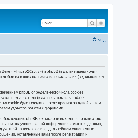
Поиск
Расширенный по
Вход
еке», «https://2025.lv») и phpBB (в дальнейшем «они»,
я любой из ваших пользовательских сессий (в дальнейшем
спечением phpBB определённого числа cookies
атор пользователя (в дальнейшем «user-id») и
тья cookie будет создана после просмотра одной из тем
разом удобство работы с форумами.
 обеспечению phpBB, однако они выходят за рамки этого
точником получения вашей информации являются данные,
д учётной записью Гостя (в дальнейшем «анонимные
ообщения, оставленные вами после регистрации и