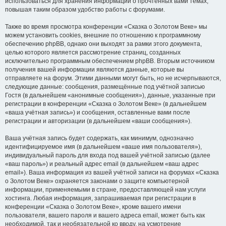
использоваться для хранения информации о прочтённых вами темах,
повышая таким образом удобство работы с форумами.
Также во время просмотра конференции «Сказка о Золотом Веке» мы
можем установить cookies, внешние по отношению к программному
обеспечению phpBB, однако они выходят за рамки этого документа,
целью которого является рассмотрение страниц, созданных
исключительно программным обеспечением phpBB. Вторым источником
получения вашей информации являются данные, которые вы
отправляете на форум. Этими данными могут быть, но не исчерпываются,
следующие данные: сообщения, размещённые под учётной записью
Гостя (в дальнейшем «анонимные сообщения»), данные, указанные при
регистрации в конференции «Сказка о Золотом Веке» (в дальнейшем
«ваша учётная запись») и сообщения, оставленные вами после
регистрации и авторизации (в дальнейшем «ваши сообщения»).
Ваша учётная запись будет содержать, как минимум, однозначно
идентифицируемое имя (в дальнейшем «ваше имя пользователя»),
индивидуальный пароль для входа под вашей учётной записью (далее
«ваш пароль») и реальный адрес email (в дальнейшем «ваш адрес
email»). Ваша информация из вашей учётной записи на форумах «Сказка
о Золотом Веке» охраняется законами о защите компьютерной
информации, применяемыми в стране, предоставляющей нам услуги
хостинга. Любая информация, запрашиваемая при регистрации в
конференции «Сказка о Золотом Веке», кроме вашего имени
пользователя, вашего пароля и вашего адреса email, может быть как
необходимой, так и необязательной ко вводу, на усмотрение