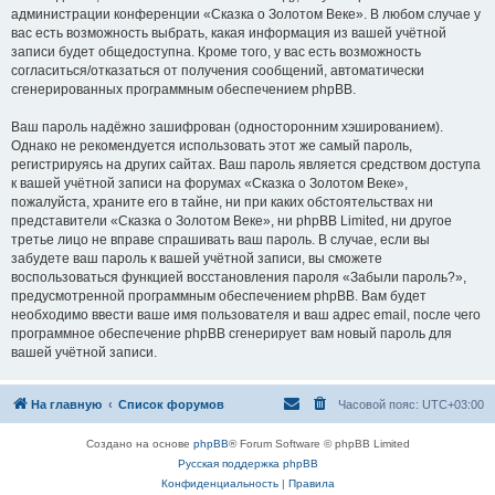
администрации конференции «Сказка о Золотом Веке». В любом случае у
вас есть возможность выбрать, какая информация из вашей учётной
записи будет общедоступна. Кроме того, у вас есть возможность
согласиться/отказаться от получения сообщений, автоматически
сгенерированных программным обеспечением phpBB.
Ваш пароль надёжно зашифрован (односторонним хэшированием).
Однако не рекомендуется использовать этот же самый пароль,
регистрируясь на других сайтах. Ваш пароль является средством доступа
к вашей учётной записи на форумах «Сказка о Золотом Веке»,
пожалуйста, храните его в тайне, ни при каких обстоятельствах ни
представители «Сказка о Золотом Веке», ни phpBB Limited, ни другое
третье лицо не вправе спрашивать ваш пароль. В случае, если вы
забудете ваш пароль к вашей учётной записи, вы сможете
воспользоваться функцией восстановления пароля «Забыли пароль?»,
предусмотренной программным обеспечением phpBB. Вам будет
необходимо ввести ваше имя пользователя и ваш адрес email, после чего
программное обеспечение phpBB сгенерирует вам новый пароль для
вашей учётной записи.
На главную
Список форумов
Часовой пояс:
UTC+03:00
Создано на основе
phpBB
® Forum Software © phpBB Limited
Русская поддержка phpBB
Конфиденциальность
|
Правила