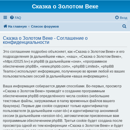
Сказка о Золотом Веке
FAQ
Вход
П
На главную
Список форумов
о
Сказка о Золотом Веке - Соглашение о
и
конфиденциальности
с
Это соглашение подробно объясняет, как «Сказка о Золотом Веке» и его
к
подразделения (в дальнейшем «мы», «наш», «Сказка о Золотом Веке»,
«https://2025.lv») и phpBB (в дальнейшем «они», «программное
обеспечение phpBB», «www.phpbb.com», «phpBB Limited», «phpBB
Teams») используют информацию, полученную во время любой из ваших
пользовательских сессий (в дальнейшем «ваша информация»).
Ваша информация собирается двумя способами. Во-первых, просмотр
«Сказка о Золотом Веке» приведёт к созданию программным
обеспечением phpBB определённого числа cookies (небольшие
текстовые файлы, загружаемые в папку временных файлов вашего
браузера). Первые две cookie содержат только идентификатор
пользователя (в дальнейшем «user-id») и идентификатор анонимной
сессии (в дальнейшем «session-id»), автоматически присвоенные вам
программным обеспечением phpBB. Третья cookie будет создана после
просмотра одной из тем конференции «Сказка о Золотом Веке» и будет