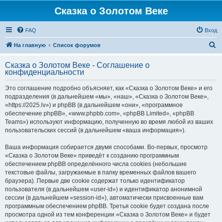
Сказка о Золотом Веке
FAQ
Вход
П
На главную
Список форумов
о
Сказка о Золотом Веке - Соглашение о
и
конфиденциальности
с
Это соглашение подробно объясняет, как «Сказка о Золотом Веке» и его
к
подразделения (в дальнейшем «мы», «наш», «Сказка о Золотом Веке»,
«https://2025.lv») и phpBB (в дальнейшем «они», «программное
обеспечение phpBB», «www.phpbb.com», «phpBB Limited», «phpBB
Teams») используют информацию, полученную во время любой из ваших
пользовательских сессий (в дальнейшем «ваша информация»).
Ваша информация собирается двумя способами. Во-первых, просмотр
«Сказка о Золотом Веке» приведёт к созданию программным
обеспечением phpBB определённого числа cookies (небольшие
текстовые файлы, загружаемые в папку временных файлов вашего
браузера). Первые две cookie содержат только идентификатор
пользователя (в дальнейшем «user-id») и идентификатор анонимной
сессии (в дальнейшем «session-id»), автоматически присвоенные вам
программным обеспечением phpBB. Третья cookie будет создана после
просмотра одной из тем конференции «Сказка о Золотом Веке» и будет