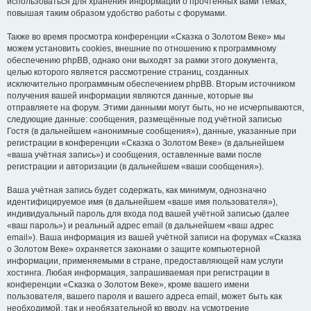
использоваться для хранения информации о прочтённых вами темах,
повышая таким образом удобство работы с форумами.
Также во время просмотра конференции «Сказка о Золотом Веке» мы
можем установить cookies, внешние по отношению к программному
обеспечению phpBB, однако они выходят за рамки этого документа,
целью которого является рассмотрение страниц, созданных
исключительно программным обеспечением phpBB. Вторым источником
получения вашей информации являются данные, которые вы
отправляете на форум. Этими данными могут быть, но не исчерпываются,
следующие данные: сообщения, размещённые под учётной записью
Гостя (в дальнейшем «анонимные сообщения»), данные, указанные при
регистрации в конференции «Сказка о Золотом Веке» (в дальнейшем
«ваша учётная запись») и сообщения, оставленные вами после
регистрации и авторизации (в дальнейшем «ваши сообщения»).
Ваша учётная запись будет содержать, как минимум, однозначно
идентифицируемое имя (в дальнейшем «ваше имя пользователя»),
индивидуальный пароль для входа под вашей учётной записью (далее
«ваш пароль») и реальный адрес email (в дальнейшем «ваш адрес
email»). Ваша информация из вашей учётной записи на форумах «Сказка
о Золотом Веке» охраняется законами о защите компьютерной
информации, применяемыми в стране, предоставляющей нам услуги
хостинга. Любая информация, запрашиваемая при регистрации в
конференции «Сказка о Золотом Веке», кроме вашего имени
пользователя, вашего пароля и вашего адреса email, может быть как
необходимой, так и необязательной ко вводу, на усмотрение