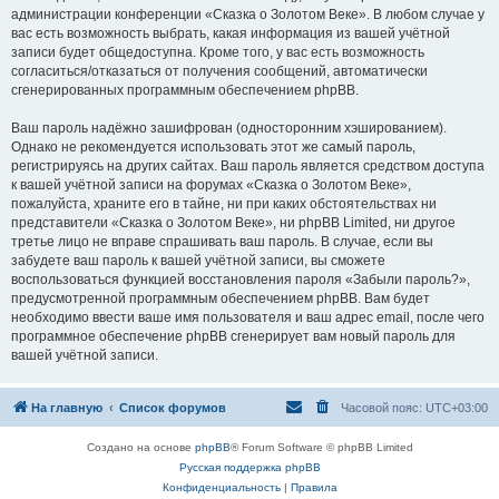
администрации конференции «Сказка о Золотом Веке». В любом случае у
вас есть возможность выбрать, какая информация из вашей учётной
записи будет общедоступна. Кроме того, у вас есть возможность
согласиться/отказаться от получения сообщений, автоматически
сгенерированных программным обеспечением phpBB.
Ваш пароль надёжно зашифрован (односторонним хэшированием).
Однако не рекомендуется использовать этот же самый пароль,
регистрируясь на других сайтах. Ваш пароль является средством доступа
к вашей учётной записи на форумах «Сказка о Золотом Веке»,
пожалуйста, храните его в тайне, ни при каких обстоятельствах ни
представители «Сказка о Золотом Веке», ни phpBB Limited, ни другое
третье лицо не вправе спрашивать ваш пароль. В случае, если вы
забудете ваш пароль к вашей учётной записи, вы сможете
воспользоваться функцией восстановления пароля «Забыли пароль?»,
предусмотренной программным обеспечением phpBB. Вам будет
необходимо ввести ваше имя пользователя и ваш адрес email, после чего
программное обеспечение phpBB сгенерирует вам новый пароль для
вашей учётной записи.
На главную
Список форумов
Часовой пояс:
UTC+03:00
Создано на основе
phpBB
® Forum Software © phpBB Limited
Русская поддержка phpBB
Конфиденциальность
|
Правила