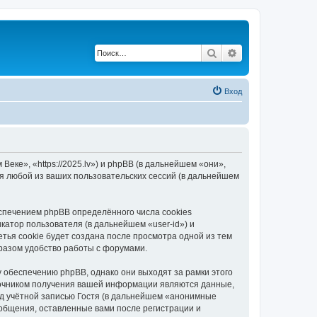
Поиск
Расширенный по
Вход
еке», «https://2025.lv») и phpBB (в дальнейшем «они»,
я любой из ваших пользовательских сессий (в дальнейшем
спечением phpBB определённого числа cookies
атор пользователя (в дальнейшем «user-id») и
тья cookie будет создана после просмотра одной из тем
разом удобство работы с форумами.
 обеспечению phpBB, однако они выходят за рамки этого
точником получения вашей информации являются данные,
д учётной записью Гостя (в дальнейшем «анонимные
ообщения, оставленные вами после регистрации и