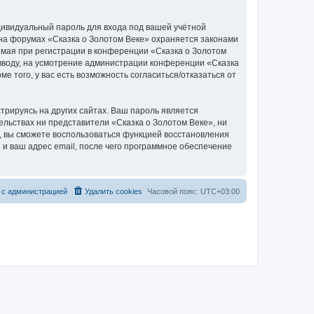
дивидуальный пароль для входа под вашей учётной
 на форумах «Сказка о Золотом Веке» охраняется законами
мая при регистрации в конференции «Сказка о Золотом
о вводу, на усмотрение администрации конференции «Сказка
е того, у вас есть возможность согласиться/отказаться от
рируясь на других сайтах. Ваш пароль является
тельствах ни представители «Сказка о Золотом Веке», ни
си, вы сможете воспользоваться функцией восстановления
 ваш адрес email, после чего программное обеспечение
 с администрацией
Удалить cookies
Часовой пояс:
UTC+03:00