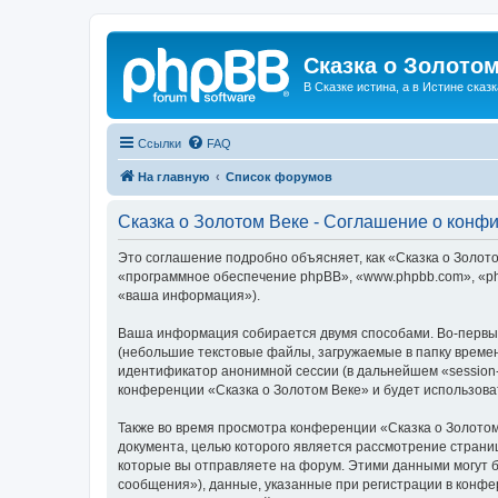
Сказка о Золотом
В Сказке истина, а в Истине сказк
Ссылки
FAQ
На главную
Список форумов
Сказка о Золотом Веке - Соглашение о конф
Это соглашение подробно объясняет, как «Сказка о Золотом
«программное обеспечение phpBB», «www.phpbb.com», «ph
«ваша информация»).
Ваша информация собирается двумя способами. Во-первых
(небольшие текстовые файлы, загружаемые в папку времен
идентификатор анонимной сессии (в дальнейшем «session-
конференции «Сказка о Золотом Веке» и будет использов
Также во время просмотра конференции «Сказка о Золотом
документа, целью которого является рассмотрение стран
которые вы отправляете на форум. Этими данными могут 
сообщения»), данные, указанные при регистрации в конфе