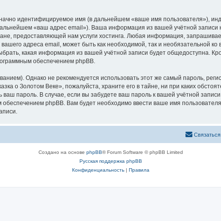
означно идентифицируемое имя (в дальнейшем «ваше имя пользователя»), ин
 дальнейшем «ваш адрес email»). Ваша информация из вашей учётной записи
не, предоставляющей нам услуги хостинга. Любая информация, запрашивае
 вашего адреса email, может быть как необходимой, так и необязательной к
ыбрать, какая информация из вашей учётной записи будет общедоступна. Кром
рограммным обеспечением phpBB.
ием). Однако не рекомендуется использовать этот же самый пароль, регист
зка о Золотом Веке», пожалуйста, храните его в тайне, ни при каких обстоя
ть ваш пароль. В случае, если вы забудете ваш пароль к вашей учётной запи
обеспечением phpBB. Вам будет необходимо ввести ваше имя пользователя и
аписи.
Связаться
Создано на основе
phpBB
® Forum Software © phpBB Limited
Русская поддержка phpBB
Конфиденциальность
|
Правила