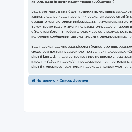
авторизации (в дальнейшем «ваши сообщения»).
Ваша учётная запись будет содержать, как минимум, одн
записью (далее «ваш пароль») и реальный адрес email (в
о защите компьютерной информации, применяемыми в стра
Веке», кроме вашего имени пользователя, вашего пароля и
о Золотом Веке». В любом случае у вас есть возможность в
получения сообщений, автоматически сгенерированных п
Ваш пароль надёжно зашифрован (односторонним хэширован
средством доступа к вашей учётной записи на форумах «Ска
phpBB Limited, ни другое третье лицо не вправе спрашива
пароля «Забыли пароль?», предусмотренной программным 
phpBB сгенерирует вам новый пароль для вашей учётной з
На главную
Список форумов