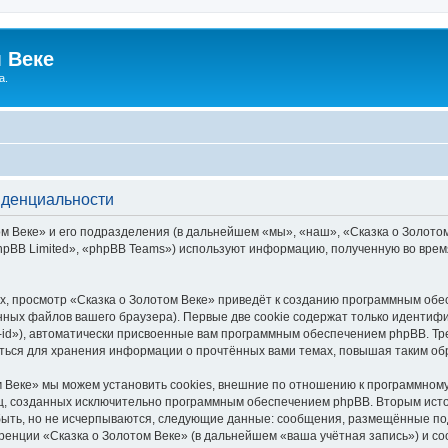
 Веке
а.
иденциальности
 Веке» и его подразделения (в дальнейшем «мы», «наш», «Сказка о Золотом В
pBB Limited», «phpBB Teams») используют информацию, полученную во врем
, просмотр «Сказка о Золотом Веке» приведёт к созданию программным обе
ных файлов вашего браузера). Первые две cookie содержат только идентифик
id»), автоматически присвоенные вам программным обеспечением phpBB. Тре
аться для хранения информации о прочтённых вами темах, повышая таким об
 Веке» мы можем установить cookies, внешние по отношению к программному
иц, созданных исключительно программным обеспечением phpBB. Вторым ис
быть, но не исчерпываются, следующие данные: сообщения, размещённые по
ренции «Сказка о Золотом Веке» (в дальнейшем «ваша учётная запись») и с