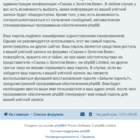
администрации конференции «Сказка о Золотом Веке». В любом случае у
вас есть возможность выбрать, какая информация из вашей учётной
записи будет общедоступна. Кроме того, у вас есть возможность
согласиться/отказаться от получения сообщений, автоматически
сгенерированных программным обеспечением phpBB.
Ваш пароль надёжно зашифрован (односторонним хэшированием).
Однако не рекомендуется использовать этот же самый пароль,
регистрируясь на других сайтах. Ваш пароль является средством доступа
к вашей учётной записи на форумах «Сказка о Золотом Веке»,
пожалуйста, храните его в тайне, ни при каких обстоятельствах ни
представители «Сказка о Золотом Веке», ни phpBB Limited, ни другое
третье лицо не вправе спрашивать ваш пароль. В случае, если вы
забудете ваш пароль к вашей учётной записи, вы сможете
воспользоваться функцией восстановления пароля «Забыли пароль?»,
предусмотренной программным обеспечением phpBB. Вам будет
необходимо ввести ваше имя пользователя и ваш адрес email, после чего
программное обеспечение phpBB сгенерирует вам новый пароль для
вашей учётной записи.
На главную
Список форумов
Часовой пояс:
UTC+03:00
Создано на основе
phpBB
® Forum Software © phpBB Limited
Русская поддержка phpBB
Конфиденциальность
|
Правила