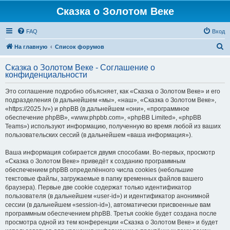
Сказка о Золотом Веке
FAQ
Вход
П
На главную
Список форумов
о
Сказка о Золотом Веке - Соглашение о
и
конфиденциальности
с
Это соглашение подробно объясняет, как «Сказка о Золотом Веке» и его
к
подразделения (в дальнейшем «мы», «наш», «Сказка о Золотом Веке»,
«https://2025.lv») и phpBB (в дальнейшем «они», «программное
обеспечение phpBB», «www.phpbb.com», «phpBB Limited», «phpBB
Teams») используют информацию, полученную во время любой из ваших
пользовательских сессий (в дальнейшем «ваша информация»).
Ваша информация собирается двумя способами. Во-первых, просмотр
«Сказка о Золотом Веке» приведёт к созданию программным
обеспечением phpBB определённого числа cookies (небольшие
текстовые файлы, загружаемые в папку временных файлов вашего
браузера). Первые две cookie содержат только идентификатор
пользователя (в дальнейшем «user-id») и идентификатор анонимной
сессии (в дальнейшем «session-id»), автоматически присвоенные вам
программным обеспечением phpBB. Третья cookie будет создана после
просмотра одной из тем конференции «Сказка о Золотом Веке» и будет