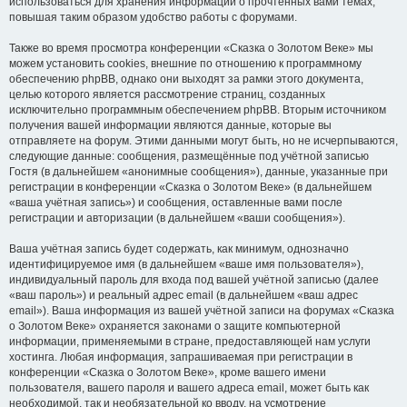
использоваться для хранения информации о прочтённых вами темах,
повышая таким образом удобство работы с форумами.
Также во время просмотра конференции «Сказка о Золотом Веке» мы
можем установить cookies, внешние по отношению к программному
обеспечению phpBB, однако они выходят за рамки этого документа,
целью которого является рассмотрение страниц, созданных
исключительно программным обеспечением phpBB. Вторым источником
получения вашей информации являются данные, которые вы
отправляете на форум. Этими данными могут быть, но не исчерпываются,
следующие данные: сообщения, размещённые под учётной записью
Гостя (в дальнейшем «анонимные сообщения»), данные, указанные при
регистрации в конференции «Сказка о Золотом Веке» (в дальнейшем
«ваша учётная запись») и сообщения, оставленные вами после
регистрации и авторизации (в дальнейшем «ваши сообщения»).
Ваша учётная запись будет содержать, как минимум, однозначно
идентифицируемое имя (в дальнейшем «ваше имя пользователя»),
индивидуальный пароль для входа под вашей учётной записью (далее
«ваш пароль») и реальный адрес email (в дальнейшем «ваш адрес
email»). Ваша информация из вашей учётной записи на форумах «Сказка
о Золотом Веке» охраняется законами о защите компьютерной
информации, применяемыми в стране, предоставляющей нам услуги
хостинга. Любая информация, запрашиваемая при регистрации в
конференции «Сказка о Золотом Веке», кроме вашего имени
пользователя, вашего пароля и вашего адреса email, может быть как
необходимой, так и необязательной ко вводу, на усмотрение