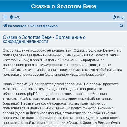
Сказка о Золотом Веке
FAQ
Вход
П
На главную
Список форумов
о
Сказка о Золотом Веке - Соглашение о
и
конфиденциальности
с
Это соглашение подробно объясняет, как «Сказка о Золотом Веке» и его
к
подразделения (в дальнейшем «мы», «наш», «Сказка о Золотом Веке»,
«https://2025.lv») и phpBB (в дальнейшем «они», «программное
обеспечение phpBB», «www.phpbb.com», «phpBB Limited», «phpBB
Teams») используют информацию, полученную во время любой из ваших
пользовательских сессий (в дальнейшем «ваша информация»).
Ваша информация собирается двумя способами. Во-первых, просмотр
«Сказка о Золотом Веке» приведёт к созданию программным
обеспечением phpBB определённого числа cookies (небольшие
текстовые файлы, загружаемые в папку временных файлов вашего
браузера). Первые две cookie содержат только идентификатор
пользователя (в дальнейшем «user-id») и идентификатор анонимной
сессии (в дальнейшем «session-id»), автоматически присвоенные вам
программным обеспечением phpBB. Третья cookie будет создана после
просмотра одной из тем конференции «Сказка о Золотом Веке» и будет