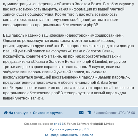
администрации конференции «Сказка о Золотом Веке». В любом случае у
вас есть возможность выбрать, какая информация из вашей учётной
записи будет общедоступна. Кроме того, у вас есть возможность
согласиться/отказаться от получения сообщений, автоматически
сгенерированных программным обеспечением phpBB.
Ваш пароль надёжно зашифрован (односторонним хэшированием).
Однако не рекомендуется использовать этот же самый пароль,
регистрируясь на других сайтах. Ваш пароль является средством доступа
к вашей учётной записи на форумах «Сказка о Золотом Веке»,
пожалуйста, храните его в тайне, ни при каких обстоятельствах ни
представители «Сказка о Золотом Веке», ни phpBB Limited, ни другое
третье лицо не вправе спрашивать ваш пароль. В случае, если вы
забудете ваш пароль к вашей учётной записи, вы сможете
воспользоваться функцией восстановления пароля «Забыли пароль?»,
предусмотренной программным обеспечением phpBB. Вам будет
необходимо ввести ваше имя пользователя и ваш адрес email, после чего
программное обеспечение phpBB сгенерирует вам новый пароль для
вашей учётной записи.
На главную
Список форумов
Часовой пояс:
UTC+03:00
Создано на основе
phpBB
® Forum Software © phpBB Limited
Русская поддержка phpBB
Конфиденциальность
|
Правила