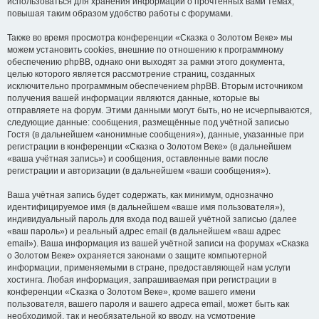
использоваться для хранения информации о прочтённых вами темах,
повышая таким образом удобство работы с форумами.
Также во время просмотра конференции «Сказка о Золотом Веке» мы
можем установить cookies, внешние по отношению к программному
обеспечению phpBB, однако они выходят за рамки этого документа,
целью которого является рассмотрение страниц, созданных
исключительно программным обеспечением phpBB. Вторым источником
получения вашей информации являются данные, которые вы
отправляете на форум. Этими данными могут быть, но не исчерпываются,
следующие данные: сообщения, размещённые под учётной записью
Гостя (в дальнейшем «анонимные сообщения»), данные, указанные при
регистрации в конференции «Сказка о Золотом Веке» (в дальнейшем
«ваша учётная запись») и сообщения, оставленные вами после
регистрации и авторизации (в дальнейшем «ваши сообщения»).
Ваша учётная запись будет содержать, как минимум, однозначно
идентифицируемое имя (в дальнейшем «ваше имя пользователя»),
индивидуальный пароль для входа под вашей учётной записью (далее
«ваш пароль») и реальный адрес email (в дальнейшем «ваш адрес
email»). Ваша информация из вашей учётной записи на форумах «Сказка
о Золотом Веке» охраняется законами о защите компьютерной
информации, применяемыми в стране, предоставляющей нам услуги
хостинга. Любая информация, запрашиваемая при регистрации в
конференции «Сказка о Золотом Веке», кроме вашего имени
пользователя, вашего пароля и вашего адреса email, может быть как
необходимой, так и необязательной ко вводу, на усмотрение