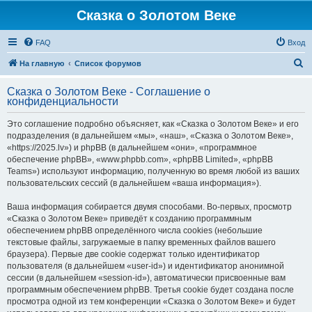
Сказка о Золотом Веке
FAQ
Вход
П
На главную
Список форумов
о
Сказка о Золотом Веке - Соглашение о
и
конфиденциальности
с
Это соглашение подробно объясняет, как «Сказка о Золотом Веке» и его
к
подразделения (в дальнейшем «мы», «наш», «Сказка о Золотом Веке»,
«https://2025.lv») и phpBB (в дальнейшем «они», «программное
обеспечение phpBB», «www.phpbb.com», «phpBB Limited», «phpBB
Teams») используют информацию, полученную во время любой из ваших
пользовательских сессий (в дальнейшем «ваша информация»).
Ваша информация собирается двумя способами. Во-первых, просмотр
«Сказка о Золотом Веке» приведёт к созданию программным
обеспечением phpBB определённого числа cookies (небольшие
текстовые файлы, загружаемые в папку временных файлов вашего
браузера). Первые две cookie содержат только идентификатор
пользователя (в дальнейшем «user-id») и идентификатор анонимной
сессии (в дальнейшем «session-id»), автоматически присвоенные вам
программным обеспечением phpBB. Третья cookie будет создана после
просмотра одной из тем конференции «Сказка о Золотом Веке» и будет