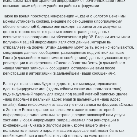
использоваться для хранения информации о прочтённых вами темах,
повышая таким образом удобство работы с форумами.
Также во время просмотра конференции «Сказка о Золотом Веке» мы
можем установить cookies, внешние по отношению к программному
обеспечению phpBB, однако они выходят за рамки этого документа,
целью которого является рассмотрение страниц, созданных
исключительно программным обеспечением phpBB. Вторым источником
получения вашей информации являются данные, которые вы
отправляете на форум. Этими данными могут быть, но не исчерпываются,
следующие данные: сообщения, размещённые под учётной записью
Гостя (в дальнейшем «анонимные сообщения»), данные, указанные при
регистрации в конференции «Сказка о Золотом Веке» (в дальнейшем
«ваша учётная запись») и сообщения, оставленные вами после
регистрации и авторизации (в дальнейшем «ваши сообщения»).
Ваша учётная запись будет содержать, как минимум, однозначно
идентифицируемое имя (в дальнейшем «ваше имя пользователя»),
индивидуальный пароль для входа под вашей учётной записью (далее
«ваш пароль») и реальный адрес email (в дальнейшем «ваш адрес
email»). Ваша информация из вашей учётной записи на форумах «Сказка
о Золотом Веке» охраняется законами о защите компьютерной
информации, применяемыми в стране, предоставляющей нам услуги
хостинга. Любая информация, запрашиваемая при регистрации в
конференции «Сказка о Золотом Веке», кроме вашего имени
пользователя, вашего пароля и вашего адреса email, может быть как
необходимой, так и необязательной ко вводу, на усмотрение