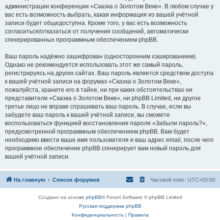
администрации конференции «Сказка о Золотом Веке». В любом случае у
вас есть возможность выбрать, какая информация из вашей учётной
записи будет общедоступна. Кроме того, у вас есть возможность
согласиться/отказаться от получения сообщений, автоматически
сгенерированных программным обеспечением phpBB.
Ваш пароль надёжно зашифрован (односторонним хэшированием).
Однако не рекомендуется использовать этот же самый пароль,
регистрируясь на других сайтах. Ваш пароль является средством доступа
к вашей учётной записи на форумах «Сказка о Золотом Веке»,
пожалуйста, храните его в тайне, ни при каких обстоятельствах ни
представители «Сказка о Золотом Веке», ни phpBB Limited, ни другое
третье лицо не вправе спрашивать ваш пароль. В случае, если вы
забудете ваш пароль к вашей учётной записи, вы сможете
воспользоваться функцией восстановления пароля «Забыли пароль?»,
предусмотренной программным обеспечением phpBB. Вам будет
необходимо ввести ваше имя пользователя и ваш адрес email, после чего
программное обеспечение phpBB сгенерирует вам новый пароль для
вашей учётной записи.
На главную
Список форумов
Часовой пояс:
UTC+03:00
Создано на основе
phpBB
® Forum Software © phpBB Limited
Русская поддержка phpBB
Конфиденциальность
|
Правила