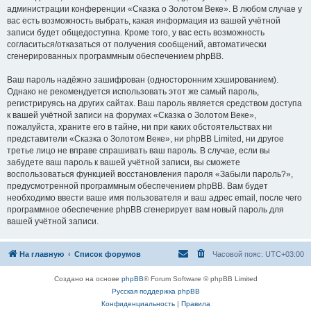
администрации конференции «Сказка о Золотом Веке». В любом случае у
вас есть возможность выбрать, какая информация из вашей учётной
записи будет общедоступна. Кроме того, у вас есть возможность
согласиться/отказаться от получения сообщений, автоматически
сгенерированных программным обеспечением phpBB.
Ваш пароль надёжно зашифрован (односторонним хэшированием).
Однако не рекомендуется использовать этот же самый пароль,
регистрируясь на других сайтах. Ваш пароль является средством доступа
к вашей учётной записи на форумах «Сказка о Золотом Веке»,
пожалуйста, храните его в тайне, ни при каких обстоятельствах ни
представители «Сказка о Золотом Веке», ни phpBB Limited, ни другое
третье лицо не вправе спрашивать ваш пароль. В случае, если вы
забудете ваш пароль к вашей учётной записи, вы сможете
воспользоваться функцией восстановления пароля «Забыли пароль?»,
предусмотренной программным обеспечением phpBB. Вам будет
необходимо ввести ваше имя пользователя и ваш адрес email, после чего
программное обеспечение phpBB сгенерирует вам новый пароль для
вашей учётной записи.
На главную
Список форумов
Часовой пояс:
UTC+03:00
Создано на основе
phpBB
® Forum Software © phpBB Limited
Русская поддержка phpBB
Конфиденциальность
|
Правила