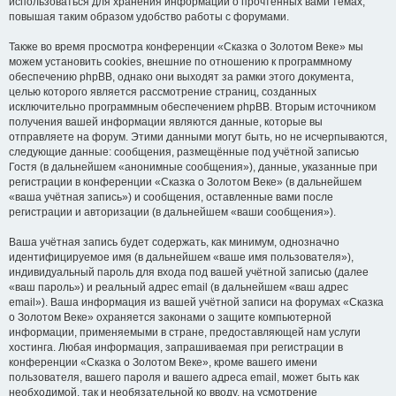
использоваться для хранения информации о прочтённых вами темах,
повышая таким образом удобство работы с форумами.
Также во время просмотра конференции «Сказка о Золотом Веке» мы
можем установить cookies, внешние по отношению к программному
обеспечению phpBB, однако они выходят за рамки этого документа,
целью которого является рассмотрение страниц, созданных
исключительно программным обеспечением phpBB. Вторым источником
получения вашей информации являются данные, которые вы
отправляете на форум. Этими данными могут быть, но не исчерпываются,
следующие данные: сообщения, размещённые под учётной записью
Гостя (в дальнейшем «анонимные сообщения»), данные, указанные при
регистрации в конференции «Сказка о Золотом Веке» (в дальнейшем
«ваша учётная запись») и сообщения, оставленные вами после
регистрации и авторизации (в дальнейшем «ваши сообщения»).
Ваша учётная запись будет содержать, как минимум, однозначно
идентифицируемое имя (в дальнейшем «ваше имя пользователя»),
индивидуальный пароль для входа под вашей учётной записью (далее
«ваш пароль») и реальный адрес email (в дальнейшем «ваш адрес
email»). Ваша информация из вашей учётной записи на форумах «Сказка
о Золотом Веке» охраняется законами о защите компьютерной
информации, применяемыми в стране, предоставляющей нам услуги
хостинга. Любая информация, запрашиваемая при регистрации в
конференции «Сказка о Золотом Веке», кроме вашего имени
пользователя, вашего пароля и вашего адреса email, может быть как
необходимой, так и необязательной ко вводу, на усмотрение