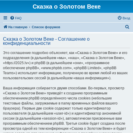
Сказка о Золотом Веке
FAQ
Вход
П
На главную
Список форумов
о
Сказка о Золотом Веке - Соглашение о
и
конфиденциальности
с
Это соглашение подробно объясняет, как «Сказка о Золотом Веке» и его
к
подразделения (в дальнейшем «мы», «наш», «Сказка о Золотом Веке»,
«https://2025.lv») и phpBB (в дальнейшем «они», «программное
обеспечение phpBB», «www.phpbb.com», «phpBB Limited», «phpBB
Teams») используют информацию, полученную во время любой из ваших
пользовательских сессий (в дальнейшем «ваша информация»).
Ваша информация собирается двумя способами. Во-первых, просмотр
«Сказка о Золотом Веке» приведёт к созданию программным
обеспечением phpBB определённого числа cookies (небольшие
текстовые файлы, загружаемые в папку временных файлов вашего
браузера). Первые две cookie содержат только идентификатор
пользователя (в дальнейшем «user-id») и идентификатор анонимной
сессии (в дальнейшем «session-id»), автоматически присвоенные вам
программным обеспечением phpBB. Третья cookie будет создана после
просмотра одной из тем конференции «Сказка о Золотом Веке» и будет