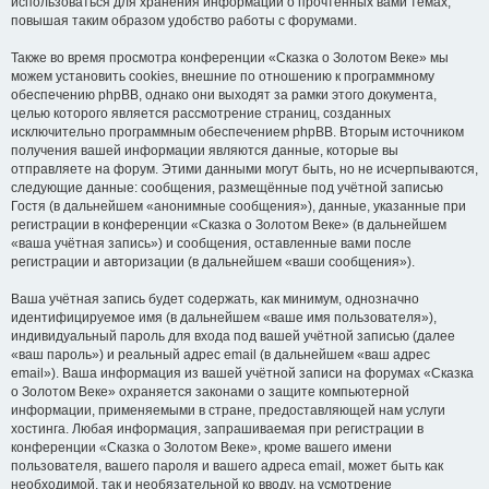
использоваться для хранения информации о прочтённых вами темах,
повышая таким образом удобство работы с форумами.
Также во время просмотра конференции «Сказка о Золотом Веке» мы
можем установить cookies, внешние по отношению к программному
обеспечению phpBB, однако они выходят за рамки этого документа,
целью которого является рассмотрение страниц, созданных
исключительно программным обеспечением phpBB. Вторым источником
получения вашей информации являются данные, которые вы
отправляете на форум. Этими данными могут быть, но не исчерпываются,
следующие данные: сообщения, размещённые под учётной записью
Гостя (в дальнейшем «анонимные сообщения»), данные, указанные при
регистрации в конференции «Сказка о Золотом Веке» (в дальнейшем
«ваша учётная запись») и сообщения, оставленные вами после
регистрации и авторизации (в дальнейшем «ваши сообщения»).
Ваша учётная запись будет содержать, как минимум, однозначно
идентифицируемое имя (в дальнейшем «ваше имя пользователя»),
индивидуальный пароль для входа под вашей учётной записью (далее
«ваш пароль») и реальный адрес email (в дальнейшем «ваш адрес
email»). Ваша информация из вашей учётной записи на форумах «Сказка
о Золотом Веке» охраняется законами о защите компьютерной
информации, применяемыми в стране, предоставляющей нам услуги
хостинга. Любая информация, запрашиваемая при регистрации в
конференции «Сказка о Золотом Веке», кроме вашего имени
пользователя, вашего пароля и вашего адреса email, может быть как
необходимой, так и необязательной ко вводу, на усмотрение