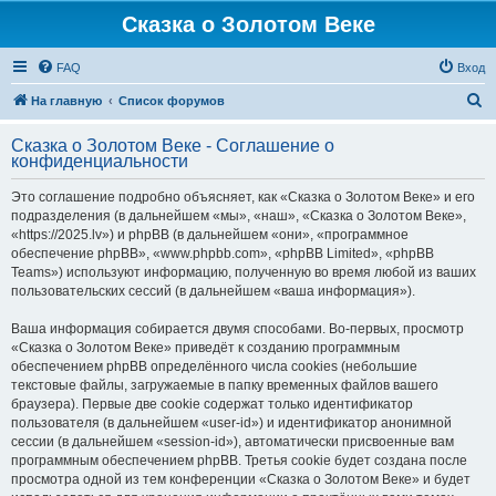
Сказка о Золотом Веке
FAQ
Вход
П
На главную
Список форумов
о
Сказка о Золотом Веке - Соглашение о
и
конфиденциальности
с
Это соглашение подробно объясняет, как «Сказка о Золотом Веке» и его
к
подразделения (в дальнейшем «мы», «наш», «Сказка о Золотом Веке»,
«https://2025.lv») и phpBB (в дальнейшем «они», «программное
обеспечение phpBB», «www.phpbb.com», «phpBB Limited», «phpBB
Teams») используют информацию, полученную во время любой из ваших
пользовательских сессий (в дальнейшем «ваша информация»).
Ваша информация собирается двумя способами. Во-первых, просмотр
«Сказка о Золотом Веке» приведёт к созданию программным
обеспечением phpBB определённого числа cookies (небольшие
текстовые файлы, загружаемые в папку временных файлов вашего
браузера). Первые две cookie содержат только идентификатор
пользователя (в дальнейшем «user-id») и идентификатор анонимной
сессии (в дальнейшем «session-id»), автоматически присвоенные вам
программным обеспечением phpBB. Третья cookie будет создана после
просмотра одной из тем конференции «Сказка о Золотом Веке» и будет