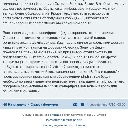
администрации конференции «Сказка о Золотом Веке». В любом случае у
вас есть возможность выбрать, какая информация из вашей учётной
записи будет общедоступна. Кроме того, у вас есть возможность
согласиться/отказаться от получения сообщений, автоматически
сгенерированных программным обеспечением phpBB.
Ваш пароль надёжно зашифрован (односторонним хэшированием).
Однако не рекомендуется использовать этот же самый пароль,
регистрируясь на других сайтах. Ваш пароль является средством доступа
к вашей учётной записи на форумах «Сказка о Золотом Веке»,
пожалуйста, храните его в тайне, ни при каких обстоятельствах ни
представители «Сказка о Золотом Веке», ни phpBB Limited, ни другое
третье лицо не вправе спрашивать ваш пароль. В случае, если вы
забудете ваш пароль к вашей учётной записи, вы сможете
воспользоваться функцией восстановления пароля «Забыли пароль?»,
предусмотренной программным обеспечением phpBB. Вам будет
необходимо ввести ваше имя пользователя и ваш адрес email, после чего
программное обеспечение phpBB сгенерирует вам новый пароль для
вашей учётной записи.
На главную
Список форумов
Часовой пояс:
UTC+03:00
Создано на основе
phpBB
® Forum Software © phpBB Limited
Русская поддержка phpBB
Конфиденциальность
|
Правила