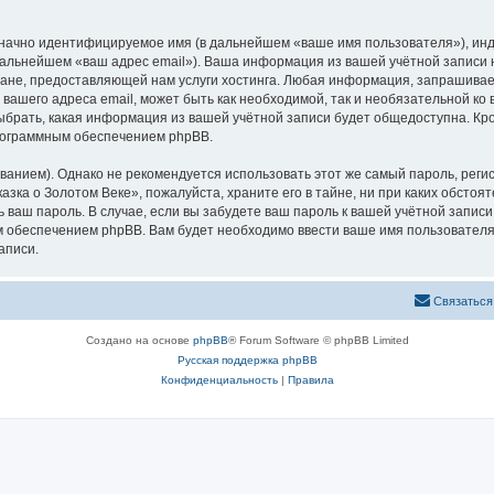
означно идентифицируемое имя (в дальнейшем «ваше имя пользователя»), ин
 дальнейшем «ваш адрес email»). Ваша информация из вашей учётной записи
не, предоставляющей нам услуги хостинга. Любая информация, запрашивае
 вашего адреса email, может быть как необходимой, так и необязательной к
ыбрать, какая информация из вашей учётной записи будет общедоступна. Кром
рограммным обеспечением phpBB.
ием). Однако не рекомендуется использовать этот же самый пароль, регист
зка о Золотом Веке», пожалуйста, храните его в тайне, ни при каких обстоя
ть ваш пароль. В случае, если вы забудете ваш пароль к вашей учётной запи
обеспечением phpBB. Вам будет необходимо ввести ваше имя пользователя и
аписи.
Связаться
Создано на основе
phpBB
® Forum Software © phpBB Limited
Русская поддержка phpBB
Конфиденциальность
|
Правила