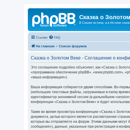
Сказка о Золотом
В Сказке истина, а в Истине сказк
Ссылки
FAQ
На главную
Список форумов
Сказка о Золотом Веке - Соглашение о конф
Это соглашение подробно объясняет, как «Сказка о Золотом
«программное обеспечение phpBB», «www.phpbb.com», «ph
«ваша информация»).
Ваша информация собирается двумя способами. Во-первых
(небольшие текстовые файлы, загружаемые в папку времен
идентификатор анонимной сессии (в дальнейшем «session-
конференции «Сказка о Золотом Веке» и будет использов
Также во время просмотра конференции «Сказка о Золотом
документа, целью которого является рассмотрение стран
которые вы отправляете на форум. Этими данными могут 
сообщения»), данные, указанные при регистрации в конфе