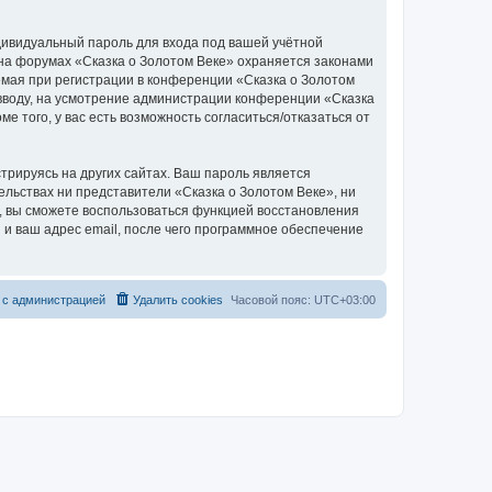
дивидуальный пароль для входа под вашей учётной
 на форумах «Сказка о Золотом Веке» охраняется законами
мая при регистрации в конференции «Сказка о Золотом
о вводу, на усмотрение администрации конференции «Сказка
е того, у вас есть возможность согласиться/отказаться от
рируясь на других сайтах. Ваш пароль является
тельствах ни представители «Сказка о Золотом Веке», ни
си, вы сможете воспользоваться функцией восстановления
 ваш адрес email, после чего программное обеспечение
 с администрацией
Удалить cookies
Часовой пояс:
UTC+03:00