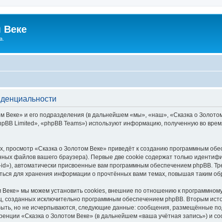
 Веке
а.
иденциальности
 Веке» и его подразделения (в дальнейшем «мы», «наш», «Сказка о Золотом В
pBB Limited», «phpBB Teams») используют информацию, полученную во врем
, просмотр «Сказка о Золотом Веке» приведёт к созданию программным обе
ных файлов вашего браузера). Первые две cookie содержат только идентифик
id»), автоматически присвоенные вам программным обеспечением phpBB. Тре
аться для хранения информации о прочтённых вами темах, повышая таким об
 Веке» мы можем установить cookies, внешние по отношению к программному
иц, созданных исключительно программным обеспечением phpBB. Вторым ис
быть, но не исчерпываются, следующие данные: сообщения, размещённые по
ренции «Сказка о Золотом Веке» (в дальнейшем «ваша учётная запись») и с