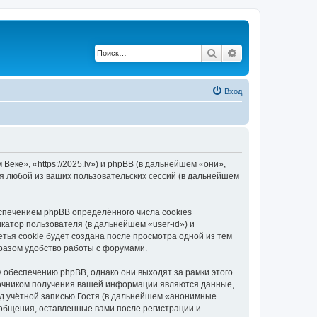
Поиск
Расширенный по
Вход
еке», «https://2025.lv») и phpBB (в дальнейшем «они»,
я любой из ваших пользовательских сессий (в дальнейшем
спечением phpBB определённого числа cookies
атор пользователя (в дальнейшем «user-id») и
тья cookie будет создана после просмотра одной из тем
разом удобство работы с форумами.
 обеспечению phpBB, однако они выходят за рамки этого
точником получения вашей информации являются данные,
д учётной записью Гостя (в дальнейшем «анонимные
ообщения, оставленные вами после регистрации и