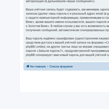
авторизации (в дальнейшем «ваши сообщения»).
Ваша учётная запись будет содержать, как минимум, одн
записью (далее «ваш пароль») и реальный адрес email (в
о защите компьютерной информации, применяемыми в стра
Веке», кроме вашего имени пользователя, вашего пароля и
о Золотом Веке». В любом случае у вас есть возможность в
получения сообщений, автоматически сгенерированных п
Ваш пароль надёжно зашифрован (односторонним хэширован
средством доступа к вашей учётной записи на форумах «Ска
phpBB Limited, ни другое третье лицо не вправе спрашива
пароля «Забыли пароль?», предусмотренной программным 
phpBB сгенерирует вам новый пароль для вашей учётной з
На главную
Список форумов