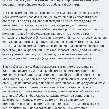
использоваться для хранения информации о прочтённых вами темах,
повышая таким образом удобство работы с форумами.
Также во время просмотра конференции «Сказка о Золотом Веке» мы
можем установить cookies, внешние по отношению к программному
обеспечению phpBB, однако они выходят за рамки этого документа,
целью которого является рассмотрение страниц, созданных
исключительно программным обеспечением phpBB. Вторым источником
получения вашей информации являются данные, которые вы
отправляете на форум. Этими данными могут быть, но не исчерпываются,
следующие данные: сообщения, размещённые под учётной записью
Гостя (в дальнейшем «анонимные сообщения»), данные, указанные при
регистрации в конференции «Сказка о Золотом Веке» (в дальнейшем
«ваша учётная запись») и сообщения, оставленные вами после
регистрации и авторизации (в дальнейшем «ваши сообщения»).
Ваша учётная запись будет содержать, как минимум, однозначно
идентифицируемое имя (в дальнейшем «ваше имя пользователя»),
индивидуальный пароль для входа под вашей учётной записью (далее
«ваш пароль») и реальный адрес email (в дальнейшем «ваш адрес
email»). Ваша информация из вашей учётной записи на форумах «Сказка
о Золотом Веке» охраняется законами о защите компьютерной
информации, применяемыми в стране, предоставляющей нам услуги
хостинга. Любая информация, запрашиваемая при регистрации в
конференции «Сказка о Золотом Веке», кроме вашего имени
пользователя, вашего пароля и вашего адреса email, может быть как
необходимой, так и необязательной ко вводу, на усмотрение