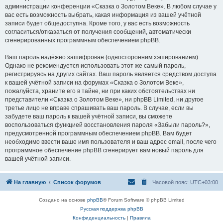
администрации конференции «Сказка о Золотом Веке». В любом случае у
вас есть возможность выбрать, какая информация из вашей учётной
записи будет общедоступна. Кроме того, у вас есть возможность
согласиться/отказаться от получения сообщений, автоматически
сгенерированных программным обеспечением phpBB.
Ваш пароль надёжно зашифрован (односторонним хэшированием).
Однако не рекомендуется использовать этот же самый пароль,
регистрируясь на других сайтах. Ваш пароль является средством доступа
к вашей учётной записи на форумах «Сказка о Золотом Веке»,
пожалуйста, храните его в тайне, ни при каких обстоятельствах ни
представители «Сказка о Золотом Веке», ни phpBB Limited, ни другое
третье лицо не вправе спрашивать ваш пароль. В случае, если вы
забудете ваш пароль к вашей учётной записи, вы сможете
воспользоваться функцией восстановления пароля «Забыли пароль?»,
предусмотренной программным обеспечением phpBB. Вам будет
необходимо ввести ваше имя пользователя и ваш адрес email, после чего
программное обеспечение phpBB сгенерирует вам новый пароль для
вашей учётной записи.
На главную
Список форумов
Часовой пояс:
UTC+03:00
Создано на основе
phpBB
® Forum Software © phpBB Limited
Русская поддержка phpBB
Конфиденциальность
|
Правила