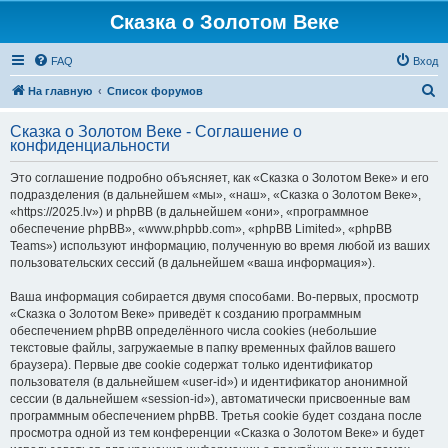
Сказка о Золотом Веке
FAQ
Вход
П
На главную
Список форумов
о
Сказка о Золотом Веке - Соглашение о
и
конфиденциальности
с
Это соглашение подробно объясняет, как «Сказка о Золотом Веке» и его
к
подразделения (в дальнейшем «мы», «наш», «Сказка о Золотом Веке»,
«https://2025.lv») и phpBB (в дальнейшем «они», «программное
обеспечение phpBB», «www.phpbb.com», «phpBB Limited», «phpBB
Teams») используют информацию, полученную во время любой из ваших
пользовательских сессий (в дальнейшем «ваша информация»).
Ваша информация собирается двумя способами. Во-первых, просмотр
«Сказка о Золотом Веке» приведёт к созданию программным
обеспечением phpBB определённого числа cookies (небольшие
текстовые файлы, загружаемые в папку временных файлов вашего
браузера). Первые две cookie содержат только идентификатор
пользователя (в дальнейшем «user-id») и идентификатор анонимной
сессии (в дальнейшем «session-id»), автоматически присвоенные вам
программным обеспечением phpBB. Третья cookie будет создана после
просмотра одной из тем конференции «Сказка о Золотом Веке» и будет