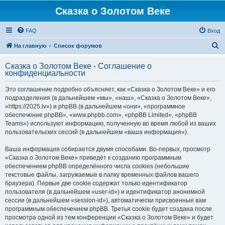
Сказка о Золотом Веке
FAQ
Вход
П
На главную
Список форумов
о
Сказка о Золотом Веке - Соглашение о
и
конфиденциальности
с
Это соглашение подробно объясняет, как «Сказка о Золотом Веке» и его
к
подразделения (в дальнейшем «мы», «наш», «Сказка о Золотом Веке»,
«https://2025.lv») и phpBB (в дальнейшем «они», «программное
обеспечение phpBB», «www.phpbb.com», «phpBB Limited», «phpBB
Teams») используют информацию, полученную во время любой из ваших
пользовательских сессий (в дальнейшем «ваша информация»).
Ваша информация собирается двумя способами. Во-первых, просмотр
«Сказка о Золотом Веке» приведёт к созданию программным
обеспечением phpBB определённого числа cookies (небольшие
текстовые файлы, загружаемые в папку временных файлов вашего
браузера). Первые две cookie содержат только идентификатор
пользователя (в дальнейшем «user-id») и идентификатор анонимной
сессии (в дальнейшем «session-id»), автоматически присвоенные вам
программным обеспечением phpBB. Третья cookie будет создана после
просмотра одной из тем конференции «Сказка о Золотом Веке» и будет