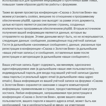
использоваться для хранения информации о прочтённых вами темах,
повышая таким образом удобство работы с форумами.
Также во время просмотра конференции «Сказка о Золотом Веке» мы
можем установить cookies, внешние по отношению к программному
обеспечению phpBB, однако они выходят за рамки этого документа,
целью которого является рассмотрение страниц, созданных
исключительно программным обеспечением phpBB. Вторым источником
получения вашей информации являются данные, которые вы
отправляете на форум. Этими данными могут быть, но не исчерпываются,
следующие данные: сообщения, размещённые под учётной записью
Гостя (в дальнейшем «анонимные сообщения»), данные, указанные при
регистрации в конференции «Сказка о Золотом Веке» (в дальнейшем
«ваша учётная запись») и сообщения, оставленные вами после
регистрации и авторизации (в дальнейшем «ваши сообщения»).
Ваша учётная запись будет содержать, как минимум, однозначно
идентифицируемое имя (в дальнейшем «ваше имя пользователя»),
индивидуальный пароль для входа под вашей учётной записью (далее
«ваш пароль») и реальный адрес email (в дальнейшем «ваш адрес
email»). Ваша информация из вашей учётной записи на форумах «Сказка
о Золотом Веке» охраняется законами о защите компьютерной
информации, применяемыми в стране, предоставляющей нам услуги
хостинга. Любая информация, запрашиваемая при регистрации в
конференции «Сказка о Золотом Веке», кроме вашего имени
пользователя, вашего пароля и вашего адреса email, может быть как
необходимой, так и необязательной ко вводу, на усмотрение