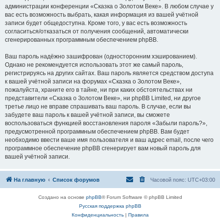
администрации конференции «Сказка о Золотом Веке». В любом случае у
вас есть возможность выбрать, какая информация из вашей учётной
записи будет общедоступна. Кроме того, у вас есть возможность
согласиться/отказаться от получения сообщений, автоматически
сгенерированных программным обеспечением phpBB.
Ваш пароль надёжно зашифрован (односторонним хэшированием).
Однако не рекомендуется использовать этот же самый пароль,
регистрируясь на других сайтах. Ваш пароль является средством доступа
к вашей учётной записи на форумах «Сказка о Золотом Веке»,
пожалуйста, храните его в тайне, ни при каких обстоятельствах ни
представители «Сказка о Золотом Веке», ни phpBB Limited, ни другое
третье лицо не вправе спрашивать ваш пароль. В случае, если вы
забудете ваш пароль к вашей учётной записи, вы сможете
воспользоваться функцией восстановления пароля «Забыли пароль?»,
предусмотренной программным обеспечением phpBB. Вам будет
необходимо ввести ваше имя пользователя и ваш адрес email, после чего
программное обеспечение phpBB сгенерирует вам новый пароль для
вашей учётной записи.
На главную
Список форумов
Часовой пояс:
UTC+03:00
Создано на основе
phpBB
® Forum Software © phpBB Limited
Русская поддержка phpBB
Конфиденциальность
|
Правила