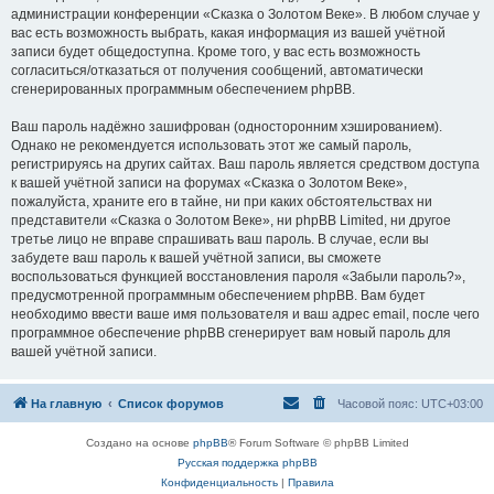
администрации конференции «Сказка о Золотом Веке». В любом случае у
вас есть возможность выбрать, какая информация из вашей учётной
записи будет общедоступна. Кроме того, у вас есть возможность
согласиться/отказаться от получения сообщений, автоматически
сгенерированных программным обеспечением phpBB.
Ваш пароль надёжно зашифрован (односторонним хэшированием).
Однако не рекомендуется использовать этот же самый пароль,
регистрируясь на других сайтах. Ваш пароль является средством доступа
к вашей учётной записи на форумах «Сказка о Золотом Веке»,
пожалуйста, храните его в тайне, ни при каких обстоятельствах ни
представители «Сказка о Золотом Веке», ни phpBB Limited, ни другое
третье лицо не вправе спрашивать ваш пароль. В случае, если вы
забудете ваш пароль к вашей учётной записи, вы сможете
воспользоваться функцией восстановления пароля «Забыли пароль?»,
предусмотренной программным обеспечением phpBB. Вам будет
необходимо ввести ваше имя пользователя и ваш адрес email, после чего
программное обеспечение phpBB сгенерирует вам новый пароль для
вашей учётной записи.
На главную
Список форумов
Часовой пояс:
UTC+03:00
Создано на основе
phpBB
® Forum Software © phpBB Limited
Русская поддержка phpBB
Конфиденциальность
|
Правила