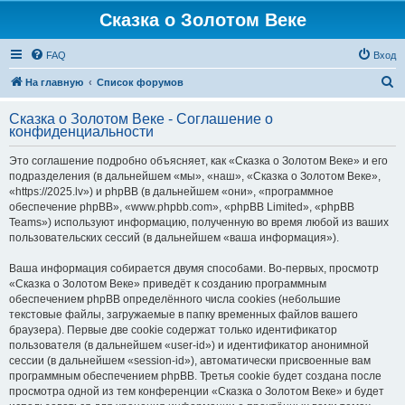
Сказка о Золотом Веке
FAQ
Вход
П
На главную
Список форумов
о
Сказка о Золотом Веке - Соглашение о
и
конфиденциальности
с
Это соглашение подробно объясняет, как «Сказка о Золотом Веке» и его
к
подразделения (в дальнейшем «мы», «наш», «Сказка о Золотом Веке»,
«https://2025.lv») и phpBB (в дальнейшем «они», «программное
обеспечение phpBB», «www.phpbb.com», «phpBB Limited», «phpBB
Teams») используют информацию, полученную во время любой из ваших
пользовательских сессий (в дальнейшем «ваша информация»).
Ваша информация собирается двумя способами. Во-первых, просмотр
«Сказка о Золотом Веке» приведёт к созданию программным
обеспечением phpBB определённого числа cookies (небольшие
текстовые файлы, загружаемые в папку временных файлов вашего
браузера). Первые две cookie содержат только идентификатор
пользователя (в дальнейшем «user-id») и идентификатор анонимной
сессии (в дальнейшем «session-id»), автоматически присвоенные вам
программным обеспечением phpBB. Третья cookie будет создана после
просмотра одной из тем конференции «Сказка о Золотом Веке» и будет