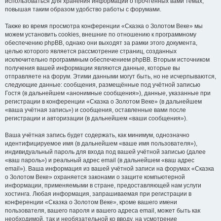
использоваться для хранения информации о прочтённых вами темах,
повышая таким образом удобство работы с форумами.
Также во время просмотра конференции «Сказка о Золотом Веке» мы
можем установить cookies, внешние по отношению к программному
обеспечению phpBB, однако они выходят за рамки этого документа,
целью которого является рассмотрение страниц, созданных
исключительно программным обеспечением phpBB. Вторым источником
получения вашей информации являются данные, которые вы
отправляете на форум. Этими данными могут быть, но не исчерпываются,
следующие данные: сообщения, размещённые под учётной записью
Гостя (в дальнейшем «анонимные сообщения»), данные, указанные при
регистрации в конференции «Сказка о Золотом Веке» (в дальнейшем
«ваша учётная запись») и сообщения, оставленные вами после
регистрации и авторизации (в дальнейшем «ваши сообщения»).
Ваша учётная запись будет содержать, как минимум, однозначно
идентифицируемое имя (в дальнейшем «ваше имя пользователя»),
индивидуальный пароль для входа под вашей учётной записью (далее
«ваш пароль») и реальный адрес email (в дальнейшем «ваш адрес
email»). Ваша информация из вашей учётной записи на форумах «Сказка
о Золотом Веке» охраняется законами о защите компьютерной
информации, применяемыми в стране, предоставляющей нам услуги
хостинга. Любая информация, запрашиваемая при регистрации в
конференции «Сказка о Золотом Веке», кроме вашего имени
пользователя, вашего пароля и вашего адреса email, может быть как
необходимой, так и необязательной ко вводу, на усмотрение