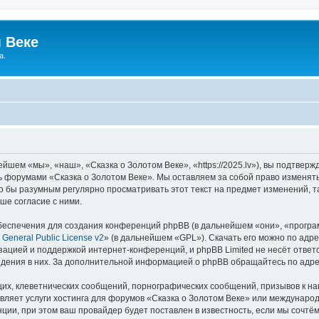
 Веке
а.
йшем «мы», «наш», «Сказка о Золотом Веке», «https://2025.lv»), вы подтвер
сь форумами «Сказка о Золотом Веке». Мы оставляем за собой право изменят
ло бы разумным регулярно просматривать этот текст на предмет изменений, т
ше согласие с ними.
еспечения для создания конференций phpBB (в дальнейшем «они», «програ
General Public License v2
» (в дальнейшем «GPL»). Скачать его можно по адр
зацией и поддержкой интернет-конференций, и phpBB Limited не несёт ответ
ведения в них. За дополнительной информацией о phpBB обращайтесь по адр
их, клеветнических сообщений, порнографических сообщений, призывов к на
вляет услуги хостинга для форумов «Сказка о Золотом Веке» или междунаро
ии, при этом ваш провайдер будет поставлен в известность, если мы сочтём