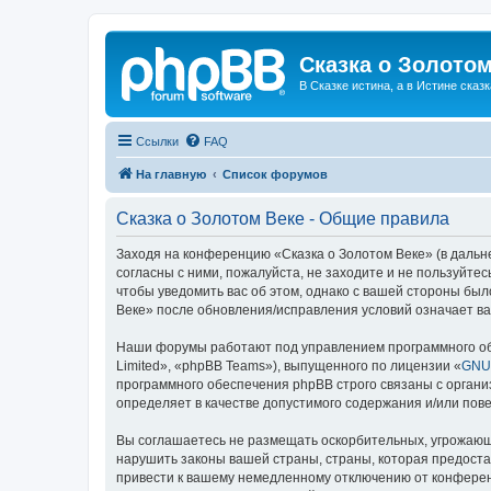
Сказка о Золотом
В Сказке истина, а в Истине сказк
Ссылки
FAQ
На главную
Список форумов
Сказка о Золотом Веке - Общие правила
Заходя на конференцию «Сказка о Золотом Веке» (в дальне
согласны с ними, пожалуйста, не заходите и не пользуйте
чтобы уведомить вас об этом, однако с вашей стороны бы
Веке» после обновления/исправления условий означает ва
Наши форумы работают под управлением программного об
Limited», «phpBB Teams»), выпущенного по лицензии «
GNU 
программного обеспечения phpBB строго связаны с органи
определяет в качестве допустимого содержания и/или по
Вы соглашаетесь не размещать оскорбительных, угрожающ
нарушить законы вашей страны, страны, которая предоста
привести к вашему немедленному отключению от конференц