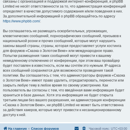
связаны с организацией и поддержкой интернет-конференций, и phpBB
Limited не несёт ответственности за то, что администрация конференций
определяет в качестве допустимого содержания и/или поведения в них.
За дополнительной информацией о phpBB обращайтесь по адресу
https://www.phpbb.com/
.
Вы соглашаетесь не размещать оскорбительных, угрожающих,
клеветнических сообщений, порнографических сообщений, призывов к
национальной розни и прочих сообщений, которые могут нарушить
законы вашей страны, страны, которая предоставляет услуги хостинга
для форумов «Сказка о Золотом Веке» или международное право.
Попытки размещения таких сообщений могут привести к вашему
немедленному отключению от конференции, при этом ваш провайдер
будет поставлен в известность, если мы сочтём это нужным. IP-адреса
всех сообщений сохраняются для возможности проведения такой
политики. Вы соглашаетесь с тем, что администраторы форумов «Сказка
о Золотом Веке» имеют право удалить, отредактировать, перенести или
закрыть любую тему в любое время по своему усмотрению. Как
пользователь вы согласны с тем, что введённая вами информация будет
храниться в базе данных. Хотя эта информация не будет открыта
третьим лицам без вашего разрешения, ни администрация конференции
«Сказка о Золотом Веке», ни phpBB Limited не может быть ответственна
за действия хакеров, которые могут привести к несанкционированному
доступу к ней.
На главную
Список форумов
Часовой пояс:
UTC+03:00