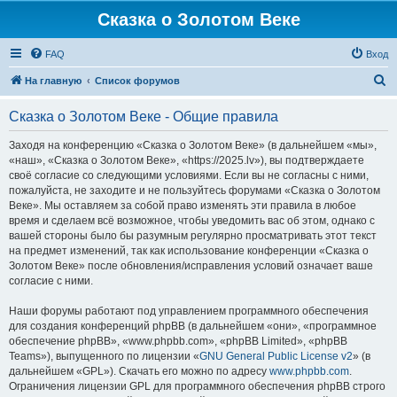
Сказка о Золотом Веке
FAQ
Вход
П
На главную
Список форумов
о
Сказка о Золотом Веке - Общие правила
и
с
Заходя на конференцию «Сказка о Золотом Веке» (в дальнейшем «мы»,
«наш», «Сказка о Золотом Веке», «https://2025.lv»), вы подтверждаете
к
своё согласие со следующими условиями. Если вы не согласны с ними,
пожалуйста, не заходите и не пользуйтесь форумами «Сказка о Золотом
Веке». Мы оставляем за собой право изменять эти правила в любое
время и сделаем всё возможное, чтобы уведомить вас об этом, однако с
вашей стороны было бы разумным регулярно просматривать этот текст
на предмет изменений, так как использование конференции «Сказка о
Золотом Веке» после обновления/исправления условий означает ваше
согласие с ними.
Наши форумы работают под управлением программного обеспечения
для создания конференций phpBB (в дальнейшем «они», «программное
обеспечение phpBB», «www.phpbb.com», «phpBB Limited», «phpBB
Teams»), выпущенного по лицензии «
GNU General Public License v2
» (в
дальнейшем «GPL»). Скачать его можно по адресу
www.phpbb.com
.
Ограничения лицензии GPL для программного обеспечения phpBB строго