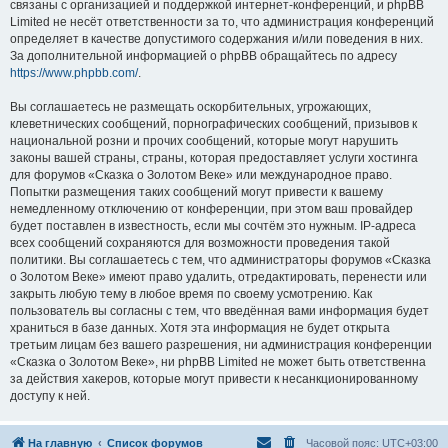
связаны с организацией и поддержкой интернет-конференций, и phpBB
Limited не несёт ответственности за то, что администрация конференций
определяет в качестве допустимого содержания и/или поведения в них.
За дополнительной информацией о phpBB обращайтесь по адресу
https://www.phpbb.com/
.
Вы соглашаетесь не размещать оскорбительных, угрожающих,
клеветнических сообщений, порнографических сообщений, призывов к
национальной розни и прочих сообщений, которые могут нарушить
законы вашей страны, страны, которая предоставляет услуги хостинга
для форумов «Сказка о Золотом Веке» или международное право.
Попытки размещения таких сообщений могут привести к вашему
немедленному отключению от конференции, при этом ваш провайдер
будет поставлен в известность, если мы сочтём это нужным. IP-адреса
всех сообщений сохраняются для возможности проведения такой
политики. Вы соглашаетесь с тем, что администраторы форумов «Сказка
о Золотом Веке» имеют право удалить, отредактировать, перенести или
закрыть любую тему в любое время по своему усмотрению. Как
пользователь вы согласны с тем, что введённая вами информация будет
храниться в базе данных. Хотя эта информация не будет открыта
третьим лицам без вашего разрешения, ни администрация конференции
«Сказка о Золотом Веке», ни phpBB Limited не может быть ответственна
за действия хакеров, которые могут привести к несанкционированному
доступу к ней.
На главную
Список форумов
Часовой пояс:
UTC+03:00