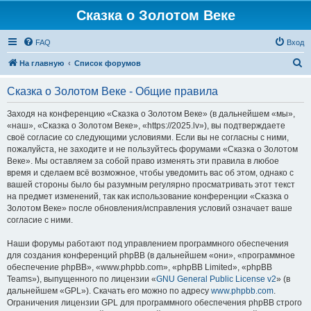
Сказка о Золотом Веке
FAQ
Вход
П
На главную
Список форумов
о
Сказка о Золотом Веке - Общие правила
и
с
Заходя на конференцию «Сказка о Золотом Веке» (в дальнейшем «мы»,
«наш», «Сказка о Золотом Веке», «https://2025.lv»), вы подтверждаете
к
своё согласие со следующими условиями. Если вы не согласны с ними,
пожалуйста, не заходите и не пользуйтесь форумами «Сказка о Золотом
Веке». Мы оставляем за собой право изменять эти правила в любое
время и сделаем всё возможное, чтобы уведомить вас об этом, однако с
вашей стороны было бы разумным регулярно просматривать этот текст
на предмет изменений, так как использование конференции «Сказка о
Золотом Веке» после обновления/исправления условий означает ваше
согласие с ними.
Наши форумы работают под управлением программного обеспечения
для создания конференций phpBB (в дальнейшем «они», «программное
обеспечение phpBB», «www.phpbb.com», «phpBB Limited», «phpBB
Teams»), выпущенного по лицензии «
GNU General Public License v2
» (в
дальнейшем «GPL»). Скачать его можно по адресу
www.phpbb.com
.
Ограничения лицензии GPL для программного обеспечения phpBB строго