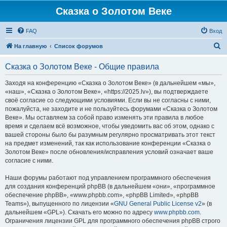
Сказка о Золотом Веке
FAQ
Вход
П
На главную
Список форумов
о
Сказка о Золотом Веке - Общие правила
и
с
Заходя на конференцию «Сказка о Золотом Веке» (в дальнейшем «мы»,
«наш», «Сказка о Золотом Веке», «https://2025.lv»), вы подтверждаете
к
своё согласие со следующими условиями. Если вы не согласны с ними,
пожалуйста, не заходите и не пользуйтесь форумами «Сказка о Золотом
Веке». Мы оставляем за собой право изменять эти правила в любое
время и сделаем всё возможное, чтобы уведомить вас об этом, однако с
вашей стороны было бы разумным регулярно просматривать этот текст
на предмет изменений, так как использование конференции «Сказка о
Золотом Веке» после обновления/исправления условий означает ваше
согласие с ними.
Наши форумы работают под управлением программного обеспечения
для создания конференций phpBB (в дальнейшем «они», «программное
обеспечение phpBB», «www.phpbb.com», «phpBB Limited», «phpBB
Teams»), выпущенного по лицензии «
GNU General Public License v2
» (в
дальнейшем «GPL»). Скачать его можно по адресу
www.phpbb.com
.
Ограничения лицензии GPL для программного обеспечения phpBB строго