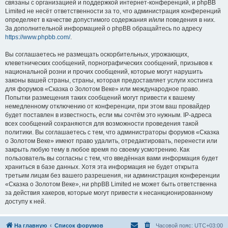
связаны с организацией и поддержкой интернет-конференций, и phpBB
Limited не несёт ответственности за то, что администрация конференций
определяет в качестве допустимого содержания и/или поведения в них.
За дополнительной информацией о phpBB обращайтесь по адресу
https://www.phpbb.com/
.
Вы соглашаетесь не размещать оскорбительных, угрожающих,
клеветнических сообщений, порнографических сообщений, призывов к
национальной розни и прочих сообщений, которые могут нарушить
законы вашей страны, страны, которая предоставляет услуги хостинга
для форумов «Сказка о Золотом Веке» или международное право.
Попытки размещения таких сообщений могут привести к вашему
немедленному отключению от конференции, при этом ваш провайдер
будет поставлен в известность, если мы сочтём это нужным. IP-адреса
всех сообщений сохраняются для возможности проведения такой
политики. Вы соглашаетесь с тем, что администраторы форумов «Сказка
о Золотом Веке» имеют право удалить, отредактировать, перенести или
закрыть любую тему в любое время по своему усмотрению. Как
пользователь вы согласны с тем, что введённая вами информация будет
храниться в базе данных. Хотя эта информация не будет открыта
третьим лицам без вашего разрешения, ни администрация конференции
«Сказка о Золотом Веке», ни phpBB Limited не может быть ответственна
за действия хакеров, которые могут привести к несанкционированному
доступу к ней.
На главную
Список форумов
Часовой пояс:
UTC+03:00