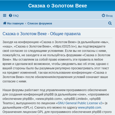
Сказка о Золотом Веке
FAQ
Вход
П
На главную
Список форумов
о
Сказка о Золотом Веке - Общие правила
и
с
Заходя на конференцию «Сказка о Золотом Веке» (в дальнейшем «мы»,
«наш», «Сказка о Золотом Веке», «https://2025.lv»), вы подтверждаете
к
своё согласие со следующими условиями. Если вы не согласны с ними,
пожалуйста, не заходите и не пользуйтесь форумами «Сказка о Золотом
Веке». Мы оставляем за собой право изменять эти правила в любое
время и сделаем всё возможное, чтобы уведомить вас об этом, однако с
вашей стороны было бы разумным регулярно просматривать этот текст
на предмет изменений, так как использование конференции «Сказка о
Золотом Веке» после обновления/исправления условий означает ваше
согласие с ними.
Наши форумы работают под управлением программного обеспечения
для создания конференций phpBB (в дальнейшем «они», «программное
обеспечение phpBB», «www.phpbb.com», «phpBB Limited», «phpBB
Teams»), выпущенного по лицензии «
GNU General Public License v2
» (в
дальнейшем «GPL»). Скачать его можно по адресу
www.phpbb.com
.
Ограничения лицензии GPL для программного обеспечения phpBB строго