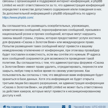
связаны с организацией и поддержкой интернет-конференций, и phpBB
Limited не несёт ответственности за то, что администрация конференций
определяет в качестве допустимого содержания и/или поведения в них.
За дополнительной информацией о phpBB обращайтесь по адресу
https://www.phpbb.com/
.
Вы соглашаетесь не размещать оскорбительных, угрожающих,
клеветнических сообщений, порнографических сообщений, призывов к
национальной розни и прочих сообщений, которые могут нарушить
законы вашей страны, страны, которая предоставляет услуги хостинга
для форумов «Сказка о Золотом Веке» или международное право.
Попытки размещения таких сообщений могут привести к вашему
немедленному отключению от конференции, при этом ваш провайдер
будет поставлен в известность, если мы сочтём это нужным. IP-адреса
всех сообщений сохраняются для возможности проведения такой
политики. Вы соглашаетесь с тем, что администраторы форумов «Сказка
о Золотом Веке» имеют право удалить, отредактировать, перенести или
закрыть любую тему в любое время по своему усмотрению. Как
пользователь вы согласны с тем, что введённая вами информация будет
храниться в базе данных. Хотя эта информация не будет открыта
третьим лицам без вашего разрешения, ни администрация конференции
«Сказка о Золотом Веке», ни phpBB Limited не может быть ответственна
за действия хакеров, которые могут привести к несанкционированному
доступу к ней.
На главную
Список форумов
Часовой пояс:
UTC+03:00