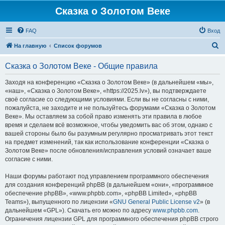
Сказка о Золотом Веке
FAQ
Вход
П
На главную
Список форумов
о
Сказка о Золотом Веке - Общие правила
и
с
Заходя на конференцию «Сказка о Золотом Веке» (в дальнейшем «мы»,
«наш», «Сказка о Золотом Веке», «https://2025.lv»), вы подтверждаете
к
своё согласие со следующими условиями. Если вы не согласны с ними,
пожалуйста, не заходите и не пользуйтесь форумами «Сказка о Золотом
Веке». Мы оставляем за собой право изменять эти правила в любое
время и сделаем всё возможное, чтобы уведомить вас об этом, однако с
вашей стороны было бы разумным регулярно просматривать этот текст
на предмет изменений, так как использование конференции «Сказка о
Золотом Веке» после обновления/исправления условий означает ваше
согласие с ними.
Наши форумы работают под управлением программного обеспечения
для создания конференций phpBB (в дальнейшем «они», «программное
обеспечение phpBB», «www.phpbb.com», «phpBB Limited», «phpBB
Teams»), выпущенного по лицензии «
GNU General Public License v2
» (в
дальнейшем «GPL»). Скачать его можно по адресу
www.phpbb.com
.
Ограничения лицензии GPL для программного обеспечения phpBB строго