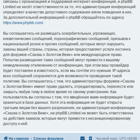
связаны с организацией и поддержкой интернет-конференций, и phpBB
Limited не несёт ответственности за то, что администрация конференций
определяет в качестве допустимого содержания и/или поведения в них.
За дополнительной информацией о phpBB обращайтесь по адресу
https://www.phpbb.com/
.
Вы соглашаетесь не размещать оскорбительных, угрожающих,
клеветнических сообщений, порнографических сообщений, призывов к
национальной розни и прочих сообщений, которые могут нарушить
законы вашей страны, страны, которая предоставляет услуги хостинга
для форумов «Сказка о Золотом Веке» или международное право.
Попытки размещения таких сообщений могут привести к вашему
немедленному отключению от конференции, при этом ваш провайдер
будет поставлен в известность, если мы сочтём это нужным. IP-адреса
всех сообщений сохраняются для возможности проведения такой
политики. Вы соглашаетесь с тем, что администраторы форумов «Сказка
о Золотом Веке» имеют право удалить, отредактировать, перенести или
закрыть любую тему в любое время по своему усмотрению. Как
пользователь вы согласны с тем, что введённая вами информация будет
храниться в базе данных. Хотя эта информация не будет открыта
третьим лицам без вашего разрешения, ни администрация конференции
«Сказка о Золотом Веке», ни phpBB Limited не может быть ответственна
за действия хакеров, которые могут привести к несанкционированному
доступу к ней.
На главную
Список форумов
Часовой пояс:
UTC+03:00